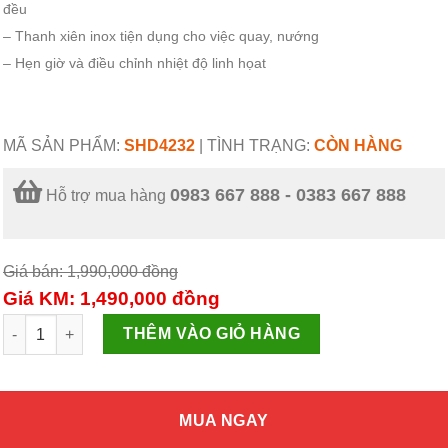
đều
– Thanh xiên inox tiện dụng cho việc quay, nướng
– Hẹn giờ và điều chỉnh nhiệt độ linh họat
MÃ SẢN PHẨM:
SHD4232
|
TÌNH TRẠNG:
CÒN HÀNG
0983 667 888 - 0383 667 888
Hỗ trợ mua hàng
Giá bán: 1,990,000
đồng
Giá KM: 1,490,000
đồng
Lò nướng 32L Sunhouse SHD4232 số lượng
THÊM VÀO GIỎ HÀNG
MUA NGAY