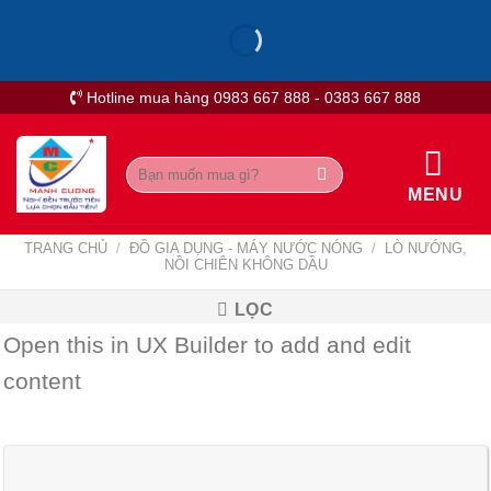
Skip
to
content
Hotline mua hàng 0983 667 888 - 0383 667 888
Tìm
kiếm:
MENU
TRANG CHỦ
/
ĐỒ GIA DỤNG - MÁY NƯỚC NÓNG
/
LÒ NƯỚNG,
NỒI CHIÊN KHÔNG DẦU
LỌC
Open this in UX Builder to add and edit
content