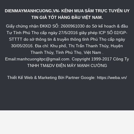
DIENMAYMANHCUONG.VN- KÊNH MUA SẮM TRỰC TUYẾN UY
TIN GIÁ TỐT HÀNG ĐẦU VIỆT NAM.
Giấy chứng nhận ĐKKD SỐ: 2600961030 do Sở kế hoạch & đầu
Tư Tỉnh Phú Thọ cấp ngày 27/5/2016 giây phép ICP SỐ 02/GP-
STTTT do sở thông tin & truyền thông tỉnh Phú Thọ cấp ngày
30/05/2016. Địa chỉ: Khu phố, Thị Trấn Thanh Thủy, Huyện
Thanh Thủy, Tỉnh Phú Thọ, Việt Nam .
Email:manhcuongitpc@gmail.com. Copyright 1999-2017 Công Ty
TNHH TM&DV ĐIỆN MÁY MẠNH CƯỜNG
Thiết Kế Web & Marketing Bởi Partner Google:
https://weba.vn/