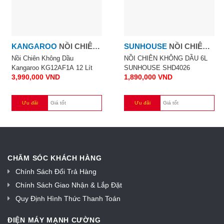
KANGAROO
NỒI CHIÊN
SUNHOUSE
NỒI CHIÊN
KHÔNG DẦU
KHÔNG DẦU 6L
Nồi Chiên Không Dầu
NỒI CHIÊN KHÔNG DẦU 6L
Kangaroo KG12AF1A 12 Lít
SUNHOUSE SHD4026
KANGAROO KG12AF1A
SUNHOUSE SHD4026
3,990,000
VND
1,890,000
VND
12 LÍT
Ưu đãi
Giá tốt
Ưu đãi
Giá tốt
CHĂM SÓC KHÁCH HÀNG
Chính Sách Đổi Trả Hàng
Chính Sách Giao Nhận & Lắp Đặt
Quy Định Hình Thức Thanh Toán
ĐIỆN MÁY MẠNH CƯỜNG