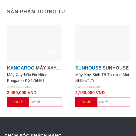
SẢN PHẨM TƯƠNG TỰ
-11%
-12%
KANGAROO
MÁY XAY
SUNHOUSE
SUNHOUSE
NẤU ĐA NĂNG
Máy Xay Nấu Đa Năng
Máy Xay Sinh Tố Thương Mại
Kangaroo KG175HB1
SHD5717Y
KANGAROO KG175HB1
2,790,000
VND
2,490,000
VND
2,490,000
VND
2,190,000
VND
Ưu đãi
Giá tốt
Ưu đãi
Giá tốt
CHĂM SÓC KHÁCH HÀNG