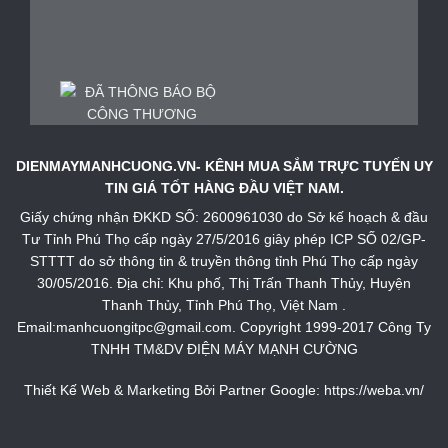
DIENMAYMANHCUONG.VN- KÊNH MUA SẮM TRỰC TUYẾN UY
TIN GIÁ TỐT HÀNG ĐẦU VIỆT NAM.
Giấy chứng nhận ĐKKD SỐ: 2600961030 do Sở kế hoạch & đầu
Tư Tỉnh Phú Thọ cấp ngày 27/5/2016 giây phép ICP SỐ 02/GP-
STTTT do sở thông tin & truyền thông tỉnh Phú Thọ cấp ngày
30/05/2016. Địa chỉ: Khu phố, Thị Trấn Thanh Thủy, Huyện
Thanh Thủy, Tỉnh Phú Thọ, Việt Nam .
Email:manhcuongitpc@gmail.com. Copyright 1999-2017 Công Ty
TNHH TM&DV ĐIỆN MÁY MẠNH CƯỜNG
Thiết Kế Web & Marketing Bởi Partner Google:
https://weba.vn/