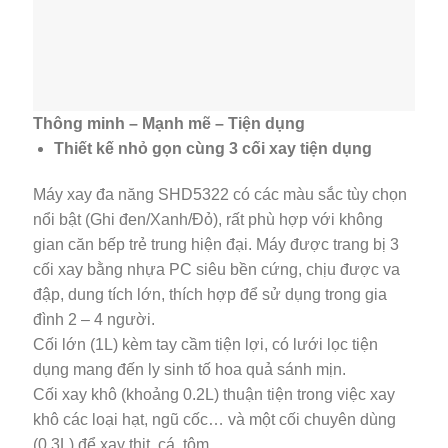
Thông minh – Mạnh mẽ – Tiện dụng
Thiết kế nhỏ gọn cùng 3 cối xay tiện dụng
Máy xay đa năng SHD5322 có các màu sắc tùy chọn
nổi bật (Ghi đen/Xanh/Đỏ), rất phù hợp với không
gian căn bếp trẻ trung hiện đại. Máy được trang bị 3
cối xay bằng nhựa PC siêu bền cứng, chịu được va
đập, dung tích lớn, thích hợp để sử dụng trong gia
đình 2 – 4 người.
Cối lớn (1L) kèm tay cầm tiện lợi, có lưới lọc tiện
dụng mang đến ly sinh tố hoa quả sánh mịn.
Cối xay khô (khoảng 0.2L) thuận tiện trong việc xay
khô các loại hạt, ngũ cốc… và một cối chuyên dùng
(0.3L) để xay thịt, cá, tôm…