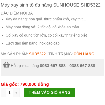
Máy xay sinh tố đa năng SUNHOUSE SHD5322
ĐẶC ĐIỂM NỔI BẬT
Xay đa năng: hoa quả, thực phẩm khô, xay thịt…
Máy hoạt động với 2 tốc độ, có khóa an toàn.
Cối xay có dung tích lớn, có cối xay thịt riêng biệt
Lưỡi dao làm bằng inox cao cấp
MÃ SẢN PHẨM:
SHD5322
|
TÌNH TRẠNG:
CÒN HÀNG
0983 667 888 - 0383 667 888
Hỗ trợ mua hàng
Giá gốc: 790,000
đồng
Máy xay sinh tố đa năng SUNHOUSE SHD5322 số lượng
THÊM VÀO GIỎ HÀNG