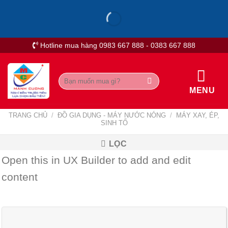
Skip
to
content
Hotline mua hàng 0983 667 888 - 0383 667 888
Tìm
kiếm:
MENU
TRANG CHỦ
/
ĐỒ GIA DỤNG - MÁY NƯỚC NÓNG
/
MÁY XAY, ÉP,
SINH TỐ
LỌC
Open this in UX Builder to add and edit
content