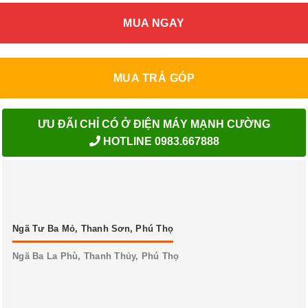
MUA NGAY
MUA TRẢ GÓP
ƯU ĐÃI CHỈ CÓ Ở ĐIỆN MÁY MẠNH CƯỜNG
HOTLINE 0983.667888
Ngã Tư Ba Mỏ, Thanh Sơn, Phú Thọ
Ngã Ba La Phù, Thanh Thủy, Phú Thọ