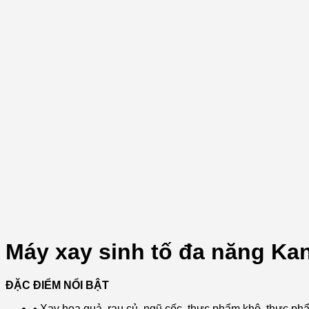
Máy xay sinh tố đa năng K
ĐẶC ĐIỂM NỔI BẬT
• Xay hoa quả, rau củ, ngũ cốc, thực phẩm khô, thực phẩm