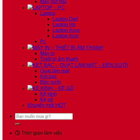
Máy hút mùi
LAPTOP – PC
Laptop
Laptop Dell
Laptop Hp
Laptop Asus
Laptop Acer
Pc
MÁY IN – THIẾT BỊ ÂM THANH
Máy in
Thiết bị âm thanh
KÉT BẠC – QUẠT LÀM MÁT – ĐÈN SƯỞI
Quạt làm mát
Két bạc
Đèn sưởi
KỆ KÍNH – KỆ GỖ
Kệ kính
Kệ gỗ
Khuyến mãi
HOT
Tìm
kiếm:
Thời gian làm việc