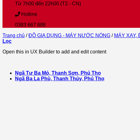
Từ 7h00 đến 22h00 (T2 - CN)
Hotline
0383 667 888
Trang chủ
/
ĐỒ GIA DỤNG - MÁY NƯỚC NÓNG
/
MÁY XAY, 
Lọc
Open this in UX Builder to add and edit content
Ngã Tư Ba Mỏ, Thanh Sơn, Phú Thọ
Ngã Ba La Phù, Thanh Thủy, Phú Thọ