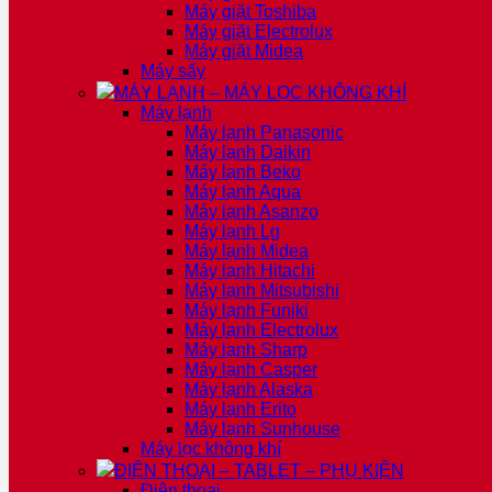
Máy giặt Toshiba
Máy giặt Electrolux
Máy giặt Midea
Máy sấy
MÁY LẠNH – MÁY LỌC KHÔNG KHÍ
Máy lạnh
Máy lạnh Panasonic
Máy lạnh Daikin
Máy lạnh Beko
Máy lạnh Aqua
Máy lạnh Asanzo
Máy lạnh Lg
Máy lạnh Midea
Máy lạnh Hitachi
Máy lạnh Mitsubishi
Máy lạnh Funiki
Máy lạnh Electrolux
Máy lạnh Sharp
Máy lạnh Casper
Máy lạnh Alaska
Máy lạnh Erito
Máy lạnh Sunhouse
Máy lọc không khí
ĐIỆN THOẠI – TABLET – PHỤ KIỆN
Điện thoại