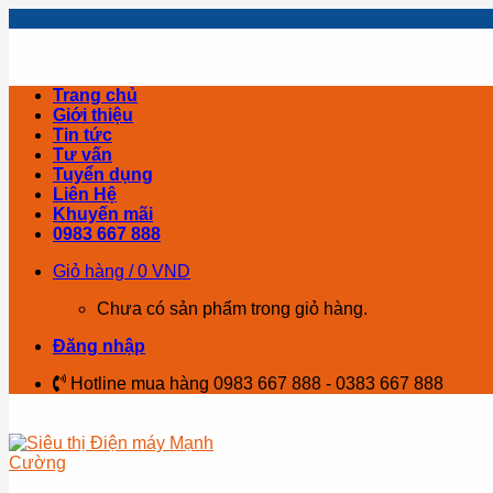
Skip
to
content
Trang chủ
Giới thiệu
Tin tức
Tư vấn
Tuyển dụng
Liên Hệ
Khuyến mãi
0983 667 888
Giỏ hàng /
0
VND
Chưa có sản phẩm trong giỏ hàng.
Đăng nhập
Hotline mua hàng 0983 667 888 - 0383 667 888