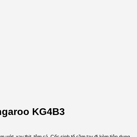
angaroo KG4B3
 ướt, xay thịt, tôm cá. Cốc sinh tố cầm tay đi kèm tiện dụng