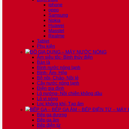
iphone
oppo
Samsung
Nokia
Huawei
Masstel
Realme
Tablet
Phụ kiện
ĐỒ GIA DỤNG – MÁY NƯỚC NÓNG
Ấm siêu tốc- Bình thủy điện
Bàn là
Bình nước nóng lạnh
Bình- Ấm- Hộp
Bộ nồi- Chảo- Nồi lẻ
Cây nước nóng lạnh
Điện gia đình
Lò nướng- Nồi chiên không dầu
Lò vi sóng
Lọc không khí- Tạo ẩm
BẾP GA – BẾP GA ÂM – BẾP ĐIỆN TỪ – MÁY
Bếp ga dương
Bếp ga âm
Bếp điện từ