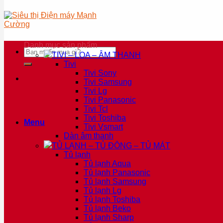
Danh mục sản phẩm
Tìm
TIVI – LOA – ÂM THANH
kiếm:
Tivi
Tivi Sony
Tivi Samsung
Tivi Lg
Tivi Panasonic
Tivi Tcl
Tivi Toshiba
Menu
Tivi Vsmart
Dàn âm thanh
TỦ LẠNH – TỦ ĐÔNG – TỦ MÁT
Tủ lạnh
Tủ lạnh Aqua
Tủ lạnh Panasonic
Tủ lạnh Samsung
Tủ lạnh Lg
Tủ lạnh Toshiba
Tủ lạnh Beko
Tủ lạnh Sharp