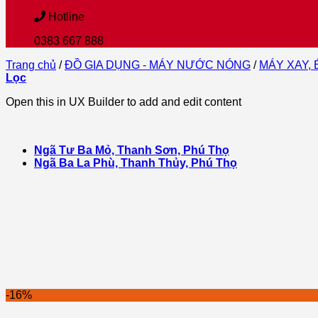
Hotline
0383 667 888
Trang chủ
/
ĐỒ GIA DỤNG - MÁY NƯỚC NÓNG
/
MÁY XAY, 
Lọc
Open this in UX Builder to add and edit content
Ngã Tư Ba Mỏ, Thanh Sơn, Phú Thọ
Ngã Ba La Phù, Thanh Thủy, Phú Thọ
-16%