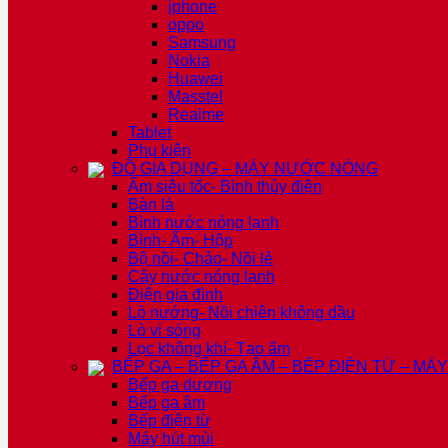
iphone
oppo
Samsung
Nokia
Huawei
Masstel
Realme
Tablet
Phụ kiện
ĐỒ GIA DỤNG – MÁY NƯỚC NÓNG
Ấm siêu tốc- Bình thủy điện
Bàn là
Bình nước nóng lạnh
Bình- Ấm- Hộp
Bộ nồi- Chảo- Nồi lẻ
Cây nước nóng lạnh
Điện gia đình
Lò nướng- Nồi chiên không dầu
Lò vi sóng
Lọc không khí- Tạo ẩm
BẾP GA – BẾP GA ÂM – BẾP ĐIỆN TỪ – MÁ
Bếp ga dương
Bếp ga âm
Bếp điện từ
Máy hút mùi