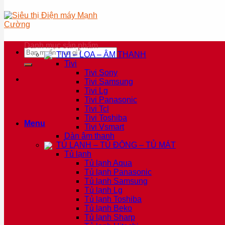
Danh mục sản phẩm
Tìm
TIVI – LOA – ÂM THANH
kiếm:
Tivi
Tivi Sony
Tivi Samsung
Tivi Lg
Tivi Panasonic
Tivi Tcl
Tivi Toshiba
Menu
Tivi Vsmart
Dàn âm thanh
TỦ LẠNH – TỦ ĐÔNG – TỦ MÁT
Tủ lạnh
Tủ lạnh Aqua
Tủ lạnh Panasonic
Tủ lạnh Samsung
Tủ lạnh Lg
Tủ lạnh Toshiba
Tủ lạnh Beko
Tủ lạnh Sharp