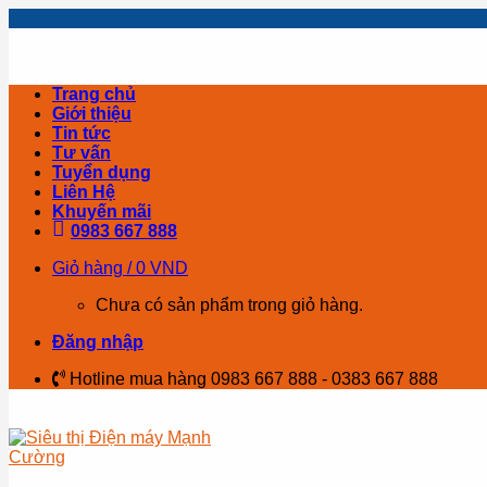
Skip
to
content
Trang chủ
Giới thiệu
Tin tức
Tư vấn
Tuyển dụng
Liên Hệ
Khuyến mãi
0983 667 888
Giỏ hàng /
0
VND
Chưa có sản phẩm trong giỏ hàng.
Đăng nhập
Hotline mua hàng 0983 667 888 - 0383 667 888