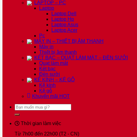
LAPTOP – PC
Laptop
Laptop Dell
Laptop Hp
Laptop Asus
Laptop Acer
Pc
MÁY IN – THIẾT BỊ ÂM THANH
Máy in
Thiết bị âm thanh
KÉT BẠC – QUẠT LÀM MÁT – ĐÈN SƯỞI
Quạt làm mát
Két bạc
Đèn sưởi
KỆ KÍNH – KỆ GỖ
Kệ kính
Kệ gỗ
Khuyến mãi
HOT
Tìm
kiếm:
Thời gian làm việc
Từ 7h00 đến 22h00 (T2 - CN)