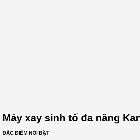
Máy xay sinh tố đa năng K
ĐẶC ĐIỂM NỔI BẬT