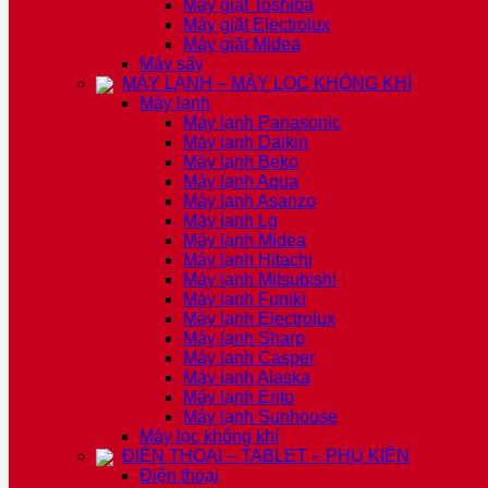
Máy giặt Toshiba
Máy giặt Electrolux
Máy giặt Midea
Máy sấy
MÁY LẠNH – MÁY LỌC KHÔNG KHÍ
Máy lạnh
Máy lạnh Panasonic
Máy lạnh Daikin
Máy lạnh Beko
Máy lạnh Aqua
Máy lạnh Asanzo
Máy lạnh Lg
Máy lạnh Midea
Máy lạnh Hitachi
Máy lạnh Mitsubishi
Máy lạnh Funiki
Máy lạnh Electrolux
Máy lạnh Sharp
Máy lạnh Casper
Máy lạnh Alaska
Máy lạnh Erito
Máy lạnh Sunhouse
Máy lọc không khí
ĐIỆN THOẠI – TABLET – PHỤ KIỆN
Điện thoại