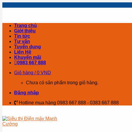
Skip
to
content
Trang chủ
Giới thiệu
Tin tức
Tư vấn
Tuyển dụng
Liên Hệ
Khuyến mãi
0983 667 888
Giỏ hàng /
0
VND
Chưa có sản phẩm trong giỏ hàng.
Đăng nhập
Hotline mua hàng 0983 667 888 - 0383 667 888