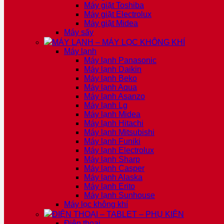
Máy giặt Toshiba
Máy giặt Electrolux
Máy giặt Midea
Máy sấy
MÁY LẠNH – MÁY LỌC KHÔNG KHÍ
Máy lạnh
Máy lạnh Panasonic
Máy lạnh Daikin
Máy lạnh Beko
Máy lạnh Aqua
Máy lạnh Asanzo
Máy lạnh Lg
Máy lạnh Midea
Máy lạnh Hitachi
Máy lạnh Mitsubishi
Máy lạnh Funiki
Máy lạnh Electrolux
Máy lạnh Sharp
Máy lạnh Casper
Máy lạnh Alaska
Máy lạnh Erito
Máy lạnh Sunhouse
Máy lọc không khí
ĐIỆN THOẠI – TABLET – PHỤ KIỆN
Điện thoại