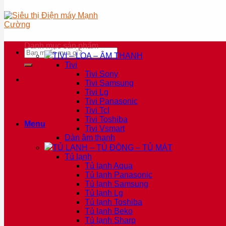
Danh mục sản phẩm
Tìm
TIVI – LOA – ÂM THANH
kiếm:
Tivi
Tivi Sony
Tivi Samsung
Tivi Lg
Tivi Panasonic
Tivi Tcl
Tivi Toshiba
Menu
Tivi Vsmart
Dàn âm thanh
TỦ LẠNH – TỦ ĐÔNG – TỦ MÁT
Tủ lạnh
Tủ lạnh Aqua
Tủ lạnh Panasonic
Tủ lạnh Samsung
Tủ lạnh Lg
Tủ lạnh Toshiba
Tủ lạnh Beko
Tủ lạnh Sharp