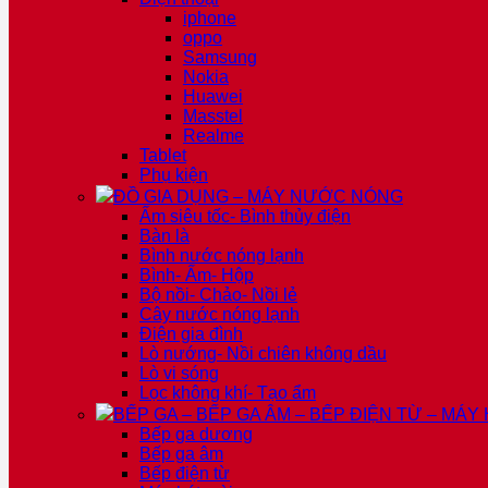
iphone
oppo
Samsung
Nokia
Huawei
Masstel
Realme
Tablet
Phụ kiện
ĐỒ GIA DỤNG – MÁY NƯỚC NÓNG
Ấm siêu tốc- Bình thủy điện
Bàn là
Bình nước nóng lạnh
Bình- Ấm- Hộp
Bộ nồi- Chảo- Nồi lẻ
Cây nước nóng lạnh
Điện gia đình
Lò nướng- Nồi chiên không dầu
Lò vi sóng
Lọc không khí- Tạo ẩm
BẾP GA – BẾP GA ÂM – BẾP ĐIỆN TỪ – MÁY
Bếp ga dương
Bếp ga âm
Bếp điện từ