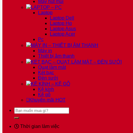
Máy hút mùi
LAPTOP – PC
Laptop
Laptop Dell
Laptop Hp
Laptop Asus
Laptop Acer
Pc
MÁY IN – THIẾT BỊ ÂM THANH
Máy in
Thiết bị âm thanh
KÉT BẠC – QUẠT LÀM MÁT – ĐÈN SƯỞI
Quạt làm mát
Két bạc
Đèn sưởi
KỆ KÍNH – KỆ GỖ
Kệ kính
Kệ gỗ
Khuyến mãi
HOT
Tìm
kiếm:
Thời gian làm việc