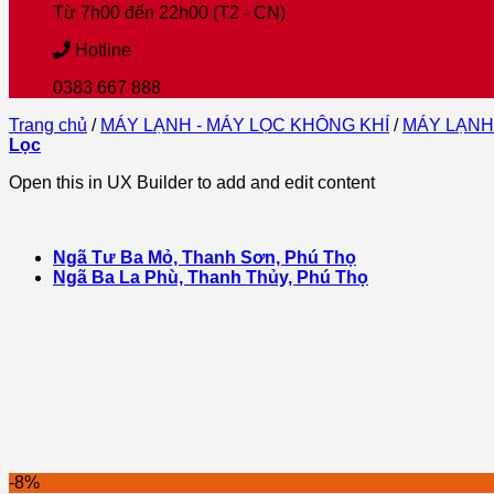
Từ 7h00 đến 22h00 (T2 - CN)
Hotline
0383 667 888
Trang chủ
/
MÁY LẠNH - MÁY LỌC KHÔNG KHÍ
/
MÁY LẠNH
Lọc
Open this in UX Builder to add and edit content
Ngã Tư Ba Mỏ, Thanh Sơn, Phú Thọ
Ngã Ba La Phù, Thanh Thủy, Phú Thọ
-8%