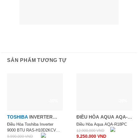
SẢN PHẨM TƯƠNG TỰ
-10%
-28%
TOSHIBA
INVERTER
ĐIỀU HÒA AQUA AQA-
9000 BTU RAS-
R18PC
Điều Hòa Toshiba Inverter
Điều Hòa Aqua AQA-R18PC
9000 BTU RAS-H10D2KCVG-
12,900,000
VND
H10D2KCVG-V
V
9,250,000
VND
9,990,000
VND