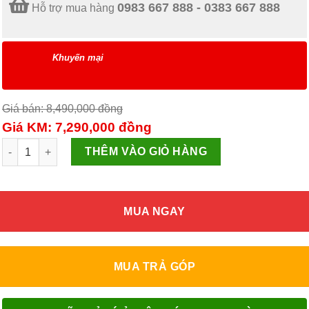
0983 667 888 - 0383 667 888
Hỗ trợ mua hàng
Khuyến mại
Giá bán: 8,490,000
đồng
Giá KM: 7,290,000
đồng
Máy điều hòa Digital Inverter 9,000 BTu/h (F-AR09TYHQAS20) số
THÊM VÀO GIỎ HÀNG
MUA NGAY
MUA TRẢ GÓP