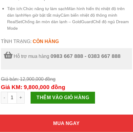
Tiện ích:
Chức năng tự làm sạch
Màn hình hiển thị nhiệt độ trên
dàn lạnh
Hẹn giờ bật tắt máy
Cảm biến nhiệt độ thông minh
RealSet
Chống ăn mòn dàn lạnh – GoldGuard
Chế độ ngủ Dream
Mode
TÌNH TRẠNG:
CÒN HÀNG
0983 667 888 - 0383 667 888
Hỗ trợ mua hàng
Giá bán: 12,900,000
đồng
Giá KM: 9,800,000
đồng
Máy lạnh Beko Inverter 1 HP RSVC10AV số lượng
THÊM VÀO GIỎ HÀNG
MUA NGAY