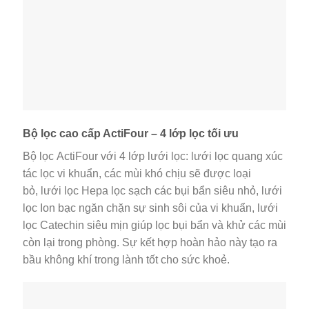
Bộ lọc cao cấp ActiFour – 4 lớp lọc tối ưu
Bộ lọc ActiFour với 4 lớp lưới lọc: lưới lọc quang xúc
tác lọc vi khuẩn, các mùi khó chịu sẽ được loại
bỏ, lưới lọc Hepa lọc sạch các bụi bẩn siêu nhỏ, lưới
lọc Ion bạc ngăn chặn sự sinh sôi của vi khuẩn, lưới
lọc Catechin siêu mịn giúp lọc bụi bẩn và khử các mùi
còn lại trong phòng. Sự kết hợp hoàn hảo này tạo ra
bầu không khí trong lành tốt cho sức khoẻ.