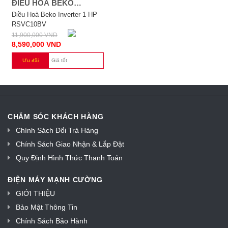
ĐIỀU HOÀ BEKO
INVERTER 1 HP
Điều Hoà Beko Inverter 1 HP
RSVC10BV
RSVC10BV
11,900,000
VND
8,590,000
VND
Ưu đãi
Giá tốt
CHĂM SÓC KHÁCH HÀNG
Chính Sách Đổi Trả Hàng
Chính Sách Giao Nhận & Lắp Đặt
Quy Định Hình Thức Thanh Toán
ĐIỆN MÁY MẠNH CƯỜNG
GIỚI THIỆU
Bảo Mật Thông Tin
Chính Sách Bảo Hành