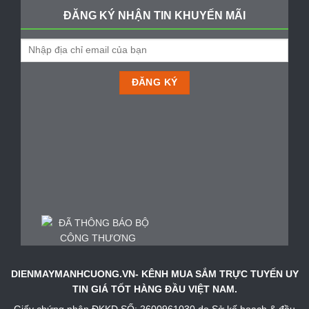
ĐĂNG KÝ NHẬN TIN KHUYẾN MÃI
DIENMAYMANHCUONG.VN- KÊNH MUA SẮM TRỰC TUYẾN UY
TIN GIÁ TỐT HÀNG ĐẦU VIỆT NAM.
Giấy chứng nhận ĐKKD SỐ: 2600961030 do Sở kế hoạch & đầu