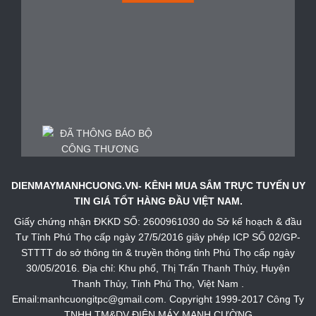
DIENMAYMANHCUONG.VN- KÊNH MUA SẮM TRỰC TUYẾN UY
TIN GIÁ TỐT HÀNG ĐẦU VIỆT NAM.
Giấy chứng nhận ĐKKD SỐ: 2600961030 do Sở kế hoạch & đầu
Tư Tỉnh Phú Thọ cấp ngày 27/5/2016 giây phép ICP SỐ 02/GP-
STTTT do sở thông tin & truyền thông tỉnh Phú Thọ cấp ngày
30/05/2016. Địa chỉ: Khu phố, Thị Trấn Thanh Thủy, Huyện
Thanh Thủy, Tỉnh Phú Thọ, Việt Nam .
Email:manhcuongitpc@gmail.com. Copyright 1999-2017 Công Ty
TNHH TM&DV ĐIỆN MÁY MẠNH CƯỜNG