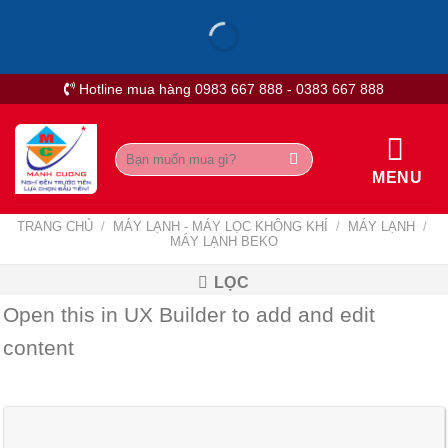
Skip
to
content
Hotline mua hàng 0983 667 888 - 0383 667 888
Tìm
kiếm:
MENU
TRANG CHỦ
/
MÁY LẠNH - MÁY LỌC KHÔNG KHÍ
/
MÁY LẠNH
/
MÁY LẠNH BEKO
LỌC
Open this in UX Builder to add and edit
content