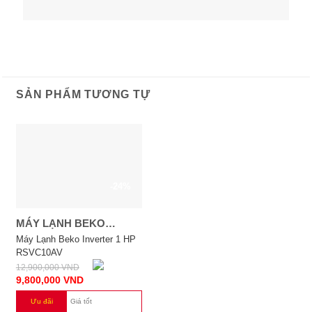
SẢN PHẨM TƯƠNG TỰ
-24%
MÁY LẠNH BEKO
INVERTER 1 HP
Máy Lạnh Beko Inverter 1 HP
RSVC10AV
RSVC10AV
12,900,000
VND
9,800,000
VND
Ưu đãi
Giá tốt