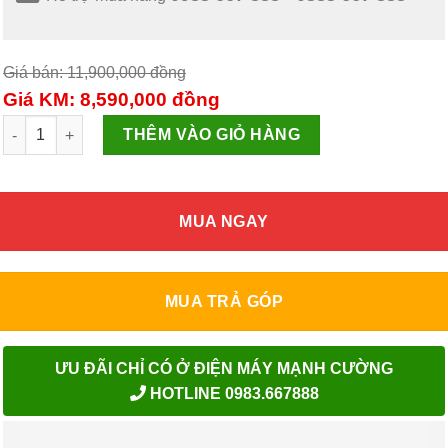
Giá bán: 11,900,000
đồng
Giá KM: 8,590,000
đồng
Điều hoà Beko Inverter 1 HP RSVC10BV số lượng
THÊM VÀO GIỎ HÀNG
MUA NGAY
MUA TRẢ GÓP
ƯU ĐÃI CHỈ CÓ Ở ĐIỆN MÁY MẠNH CƯỜNG
HOTLINE 0983.667888