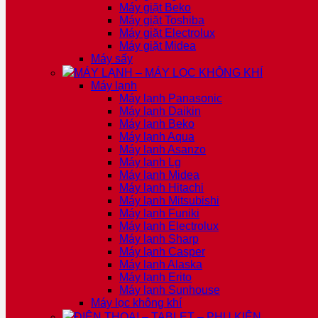
Máy giặt Beko
Máy giặt Toshiba
Máy giặt Electrolux
Máy giặt Midea
Máy sấy
MÁY LẠNH – MÁY LỌC KHÔNG KHÍ
Máy lạnh
Máy lạnh Panasonic
Máy lạnh Daikin
Máy lạnh Beko
Máy lạnh Aqua
Máy lạnh Asanzo
Máy lạnh Lg
Máy lạnh Midea
Máy lạnh Hitachi
Máy lạnh Mitsubishi
Máy lạnh Funiki
Máy lạnh Electrolux
Máy lạnh Sharp
Máy lạnh Casper
Máy lạnh Alaska
Máy lạnh Erito
Máy lạnh Sunhouse
Máy lọc không khí
ĐIỆN THOẠI – TABLET – PHỤ KIỆN