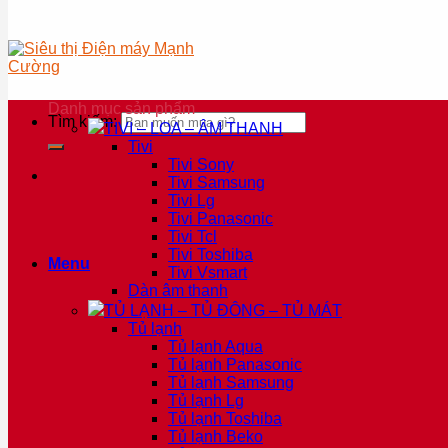
Danh mục sản phẩm
Tìm kiếm:
TIVI – LOA – ÂM THANH
Tivi
Tivi Sony
Tivi Samsung
Tivi Lg
Tivi Panasonic
Tivi Tcl
Tivi Toshiba
Menu
Tivi Vsmart
Dàn âm thanh
TỦ LẠNH – TỦ ĐÔNG – TỦ MÁT
Tủ lạnh
Tủ lạnh Aqua
Tủ lạnh Panasonic
Tủ lạnh Samsung
Tủ lạnh Lg
Tủ lạnh Toshiba
Tủ lạnh Beko