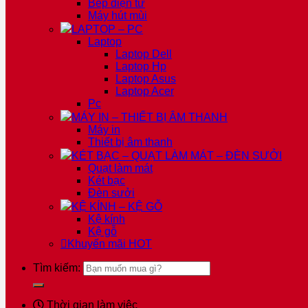
Bếp điện từ
Máy hút mùi
LAPTOP – PC
Laptop
Laptop Dell
Laptop Hp
Laptop Asus
Laptop Acer
Pc
MÁY IN – THIẾT BỊ ÂM THANH
Máy in
Thiết bị âm thanh
KÉT BẠC – QUẠT LÀM MÁT – ĐÈN SƯỞI
Quạt làm mát
Két bạc
Đèn sưởi
KỆ KÍNH – KỆ GỖ
Kệ kính
Kệ gỗ
Khuyến mãi
HOT
Tìm kiếm:
Thời gian làm việc