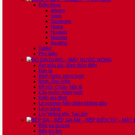
Điện thoại
iphone
oppo
Samsung
Nokia
Huawei
Masstel
Realme
Tablet
Phụ kiện
ĐỒ GIA DỤNG – MÁY NƯỚC NÓNG
Ấm siêu tốc- Bình thủy điện
Bàn là
Bình nước nóng lạnh
Bình- Ấm- Hộp
Bộ nồi- Chảo- Nồi lẻ
Cây nước nóng lạnh
Điện gia đình
Lò nướng- Nồi chiên không dầu
Lò vi sóng
Lọc không khí- Tạo ẩm
BẾP GA – BẾP GA ÂM – BẾP ĐIỆN TỪ – MÁY
Bếp ga dương
Bếp ga âm