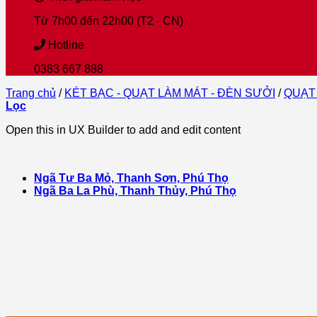
Từ 7h00 đến 22h00 (T2 - CN)
Hotline
0383 667 888
Trang chủ
/
KÉT BẠC - QUẠT LÀM MÁT - ĐÈN SƯỞI
/
QUẠT
Lọc
Open this in UX Builder to add and edit content
Ngã Tư Ba Mỏ, Thanh Sơn, Phú Thọ
Ngã Ba La Phù, Thanh Thủy, Phú Thọ