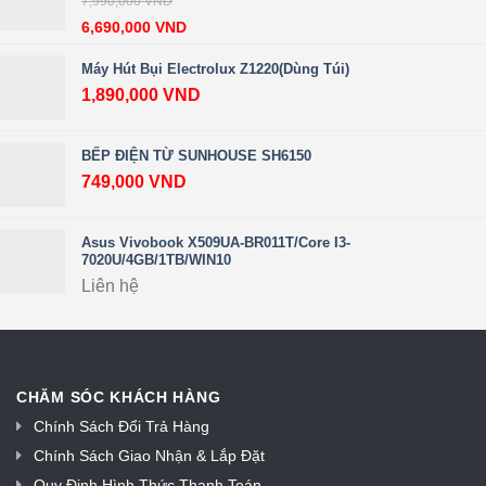
7,990,000
VND
6,690,000
VND
Máy Hút Bụi Electrolux Z1220(dùng Túi)
1,890,000
VND
BẾP ĐIỆN TỪ SUNHOUSE SH6150
749,000
VND
Asus Vivobook X509UA-BR011T/Core I3-
7020U/4GB/1TB/WIN10
Liên hệ
CHĂM SÓC KHÁCH HÀNG
Chính Sách Đổi Trả Hàng
Chính Sách Giao Nhận & Lắp Đặt
Quy Định Hình Thức Thanh Toán