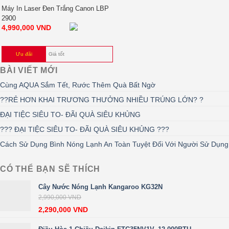
Máy In Laser Đen Trắng Canon LBP
2900
4,990,000
VND
Ưu đãi
Giá tốt
BÀI VIẾT MỚI
Cùng AQUA Sắm Tết, Rước Thêm Quà Bất Ngờ
??RẺ HƠN KHAI TRƯƠNG THƯỞNG NHIỀU TRÚNG LỚN? ?
ĐẠI TIỆC SIÊU TO- ĐÃI QUÀ SIÊU KHỦNG
??? ĐẠI TIỆC SIÊU TO- ĐÃI QUÀ SIÊU KHỦNG ???
Cách Sử Dụng Bình Nóng Lạnh An Toàn Tuyệt Đối Với Người Sử Dụng
CÓ THỂ BẠN SẼ THÍCH
Cây Nước Nóng Lạnh Kangaroo KG32N
2,990,000
VND
2,290,000
VND