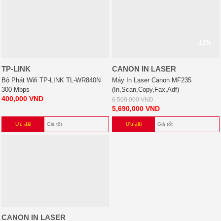
-12%
TP-LINK
CANON IN LASER
Bộ Phát Wifi TP-LINK TL-WR840N
Máy In Laser Canon MF235
300 Mbps
(In,Scan,copy,fax,adf)
400,000
VND
6,500,000
VND
5,690,000
VND
Ưu đãi
Giá tốt
Ưu đãi
Giá tốt
CANON IN LASER