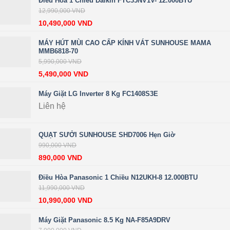
Điều Hòa 1 Chiều Daikin FTC35NV1V- 12.000BTU
12,990,000
VND
10,490,000
VND
MÁY HÚT MÙI CAO CẤP KÍNH VÁT SUNHOUSE MAMA
MMB6818-70
5,990,000
VND
5,490,000
VND
Máy Giặt LG Inverter 8 Kg FC1408S3E
Liên hệ
QUẠT SƯỞI SUNHOUSE SHD7006 Hẹn Giờ
990,000
VND
890,000
VND
Điều Hòa Panasonic 1 Chiều N12UKH-8 12.000BTU
11,990,000
VND
10,990,000
VND
Máy Giặt Panasonic 8.5 Kg NA-F85A9DRV