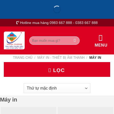
Skip
to
content
Hotline mua hàng 0983 667 888 - 0383 667 888
Tìm
kiếm:
MENU
TRANG CHỦ
/
MÁY IN - THIẾT BỊ ÂM THANH
/
MÁY IN
LỌC
Máy in