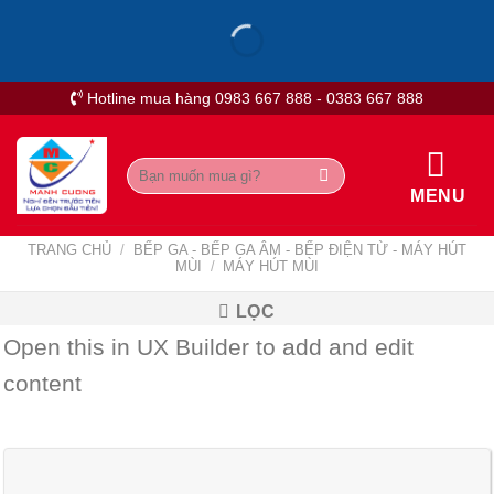
Skip
to
content
Hotline mua hàng 0983 667 888 - 0383 667 888
Tìm
kiếm:
MENU
TRANG CHỦ
/
BẾP GA - BẾP GA ÂM - BẾP ĐIỆN TỪ - MÁY HÚT
MÙI
/
MÁY HÚT MÙI
LỌC
Open this in UX Builder to add and edit
content