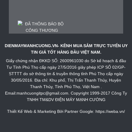
DIENMAYMANHCUONG.VN- KÊNH MUA SẮM TRỰC TUYẾN UY
TIN GIÁ TỐT HÀNG ĐẦU VIỆT NAM.
Giấy chứng nhận ĐKKD SỐ: 2600961030 do Sở kế hoạch & đầu
Tư Tỉnh Phú Thọ cấp ngày 27/5/2016 giây phép ICP SỐ 02/GP-
STTTT do sở thông tin & truyền thông tỉnh Phú Thọ cấp ngày
30/05/2016. Địa chỉ: Khu phố, Thị Trấn Thanh Thủy, Huyện
Thanh Thủy, Tỉnh Phú Thọ, Việt Nam .
Email:manhcuongitpc@gmail.com. Copyright 1999-2017 Công Ty
TNHH TM&DV ĐIỆN MÁY MẠNH CƯỜNG
Thiết Kế Web & Marketing Bởi Partner Google:
https://weba.vn/