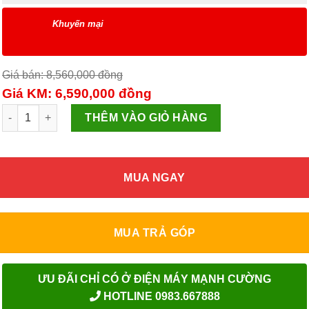
Khuyến mại
Giá bán: 8,560,000
đồng
Giá KM: 6,590,000
đồng
Máy hút mùi kính cong APEX APB6681-90C số lượng
THÊM VÀO GIỎ HÀNG
MUA NGAY
MUA TRẢ GÓP
ƯU ĐÃI CHỈ CÓ Ở ĐIỆN MÁY MẠNH CƯỜNG
HOTLINE 0983.667888