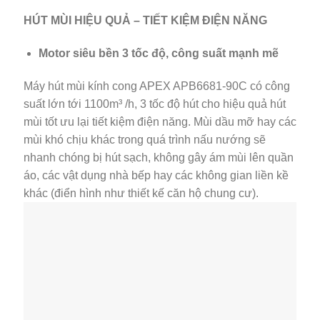
HÚT MÙI HIỆU QUẢ – TIẾT KIỆM ĐIỆN NĂNG
Motor siêu bền 3 tốc độ, công suất mạnh mẽ
Máy hút mùi kính cong APEX APB6681-90C có công
suất lớn tới 1100m³ /h, 3 tốc độ hút cho hiệu quả hút
mùi tốt ưu lại tiết kiệm điện năng. Mùi dầu mỡ hay các
mùi khó chịu khác trong quá trình nấu nướng sẽ
nhanh chóng bị hút sạch, không gây ám mùi lên quần
áo, các vật dụng nhà bếp hay các không gian liền kề
khác (điển hình như thiết kế căn hộ chung cư).