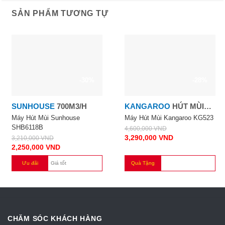
SẢN PHẨM TƯƠNG TỰ
-30%
-28%
SUNHOUSE
700M3/H
KANGAROO
HÚT MÙI
KÍNH CONG
Máy Hút Mùi Sunhouse
Máy Hút Mùi Kangaroo KG523
SHB6118B
4,600,000
VND
3,290,000
VND
3,210,000
VND
2,250,000
VND
Ưu đãi
Giá tốt
Quà Tặng
CHĂM SÓC KHÁCH HÀNG