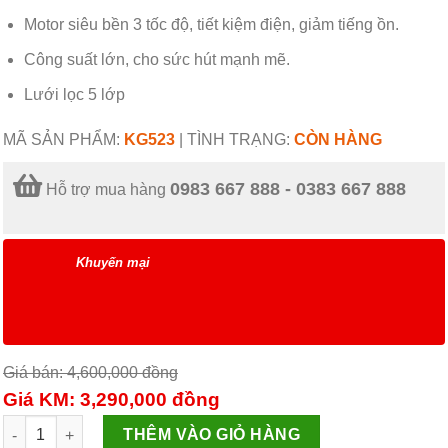
Motor siêu bền 3 tốc độ, tiết kiệm điện, giảm tiếng ồn.
Công suất lớn, cho sức hút mạnh mẽ.
Lưới lọc 5 lớp
MÃ SẢN PHẨM:
KG523
|
TÌNH TRẠNG:
CÒN HÀNG
0983 667 888 - 0383 667 888
Hỗ trợ mua hàng
Khuyến mại
Giá bán: 4,600,000
đồng
Giá KM: 3,290,000
đồng
Máy hút mùi Kangaroo KG523 số lượng
THÊM VÀO GIỎ HÀNG