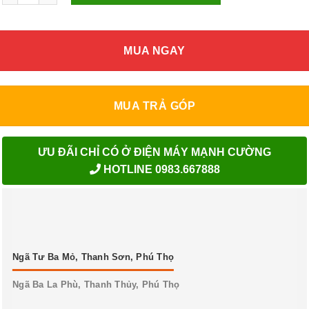
MUA NGAY
MUA TRẢ GÓP
ƯU ĐÃI CHỈ CÓ Ở ĐIỆN MÁY MẠNH CƯỜNG
HOTLINE 0983.667888
Ngã Tư Ba Mỏ, Thanh Sơn, Phú Thọ
Ngã Ba La Phù, Thanh Thủy, Phú Thọ