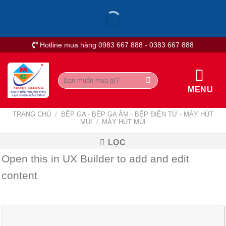
Skip
to
content
Hotline mua hàng 0983 667 888 - 0383 667 888
Tìm
kiếm:
MENU
TRANG CHỦ
/
BẾP GA - BẾP GA ÂM - BẾP ĐIỆN TỪ - MÁY HÚT
MÙI
/
MÁY HÚT MÙI
LỌC
Open this in UX Builder to add and edit
content