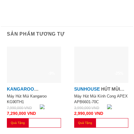
SẢN PHẨM TƯƠNG TỰ
-9%
-25%
KANGAROO
SUNHOUSE
HÚT MÙI
KANGAROO
KÍNH CONG
Máy Hút Mùi Kangaroo
Máy Hút Mùi Kính Cong APEX
KG90TH1
APB6601-70C
7,990,000
VND
3,990,000
VND
7,290,000
VND
2,990,000
VND
Quà Tặng
Quà Tặng