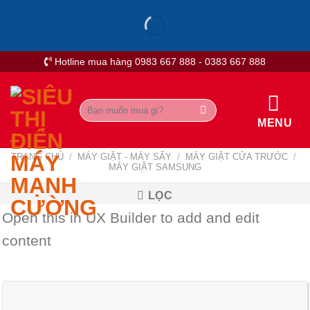
Skip
to
content
Hotline mua hàng 0983 667 888 - 0383 667 888
Tìm
kiếm:
MENU
TRANG CHỦ
/
MÁY GIẶT - MÁY SẤY
/
MÁY GIẶT CỬA TRƯỚC
/
MÁY GIẶT SAMSUNG
LỌC
Open this in UX Builder to add and edit
content