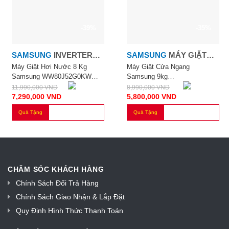
-39%
-35%
SAMSUNG
INVERTER
SAMSUNG
MÁY GIẶT
8.0KG
CỬA NGANG SAMSUNG
Máy Giặt Hơi Nước 8 Kg
Máy Giặt Cửa Ngang
Samsung WW80J52G0KW
Samsung 9kg
9KG
Inverter
WW90T3040WW/SV
11,990,000
VND
8,990,000
VND
7,290,000
VND
5,800,000
VND
Quà Tặng
Quà Tặng
CHĂM SÓC KHÁCH HÀNG
Chính Sách Đổi Trả Hàng
Chính Sách Giao Nhận & Lắp Đặt
Quy Định Hình Thức Thanh Toán