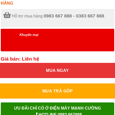
HÀNG
0983 667 888 - 0383 667 888
Hỗ trợ mua hàng
Khuyến mại
Giá bán: Liên hệ
MUA NGAY
MUA TRẢ GÓP
ƯU ĐÃI CHỈ CÓ Ở ĐIỆN MÁY MẠNH CƯỜNG
HOTLINE 0983.667888