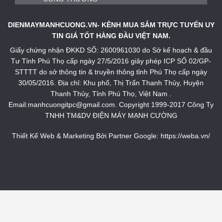
DIENMAYMANHCUONG.VN- KÊNH MUA SẮM TRỰC TUYẾN UY
TIN GIÁ TỐT HÀNG ĐẦU VIỆT NAM.
Giấy chứng nhận ĐKKD SỐ: 2600961030 do Sở kế hoạch & đầu
Tư Tỉnh Phú Thọ cấp ngày 27/5/2016 giây phép ICP SỐ 02/GP-
STTTT do sở thông tin & truyền thông tỉnh Phú Thọ cấp ngày
30/05/2016. Địa chỉ: Khu phố, Thị Trấn Thanh Thủy, Huyện
Thanh Thủy, Tỉnh Phú Thọ, Việt Nam .
Email:manhcuongitpc@gmail.com. Copyright 1999-2017 Công Ty
TNHH TM&DV ĐIỆN MÁY MẠNH CƯỜNG
Thiết Kế Web & Marketing Bởi Partner Google:
https://weba.vn/