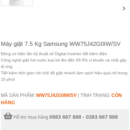
Máy giặt 7.5 Kg Samsung WW75J42G0IW/SV
Động cơ biến tần kỹ thuật số Digital Inverter tiết kiệm điện
Công nghệ giặt hơi nước loại bỏ lên đến 99.9% vi khuẩn và chất gây
dị ứng
Tiết kiệm thời gian với chế độ giặt nhanh làm sạch hiệu quả chỉ trong
15 phút
MÃ SẢN PHẨM:
WW75J42G0IW/SV
|
TÌNH TRẠNG:
CÒN
HÀNG
0983 667 888 - 0383 667 888
Hỗ trợ mua hàng