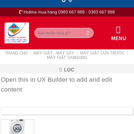
Skip
to
Hotline mua hàng 0983 667 888 - 0383 667 888
content
Tìm
kiếm:
MENU
TRANG CHỦ
/
MÁY GIẶT - MÁY SẤY
/
MÁY GIẶT CỬA TRƯỚC
/
MÁY GIẶT SAMSUNG
LỌC
Open this in UX Builder to add and edit
content