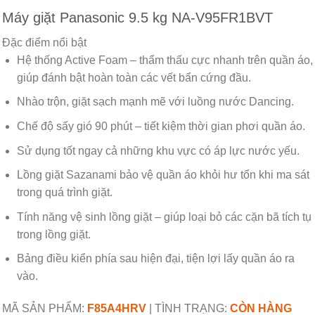
Máy giặt Panasonic 9.5 kg NA-V95FR1BVT
Đặc điểm nổi bật
Hệ thống Active Foam – thẩm thấu cực nhanh trên quần áo,
giúp đánh bật hoàn toàn các vết bẩn cứng đầu.
Nhào trộn, giặt sạch mạnh mẽ với luồng nước Dancing.
Chế độ sấy gió 90 phút – tiết kiệm thời gian phơi quần áo.
Sử dụng tốt ngay cả những khu vực có áp lực nước yếu.
Lồng giặt Sazanami bảo vệ quần áo khỏi hư tổn khi ma sát
trong quá trình giặt.
Tính năng vệ sinh lồng giặt – giúp loại bỏ các cặn bã tích tụ
trong lồng giặt.
Bảng điều kiển phía sau hiện đại, tiện lợi lấy quần áo ra
vào.
MÃ SẢN PHẨM:
F85A4HRV
|
TÌNH TRẠNG:
CÒN HÀNG