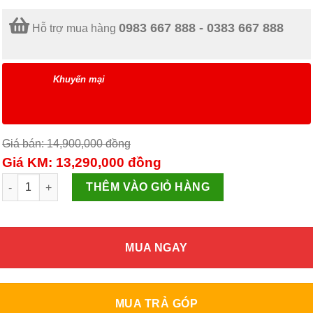
0983 667 888 - 0383 667 888
Hỗ trợ mua hàng
Khuyến mại
Giá bán: 14,900,000
đồng
Giá KM: 13,290,000
đồng
Máy giặt Panasonic 9.5 kg NA-V95FR1BVT số lượng
THÊM VÀO GIỎ HÀNG
MUA NGAY
MUA TRẢ GÓP