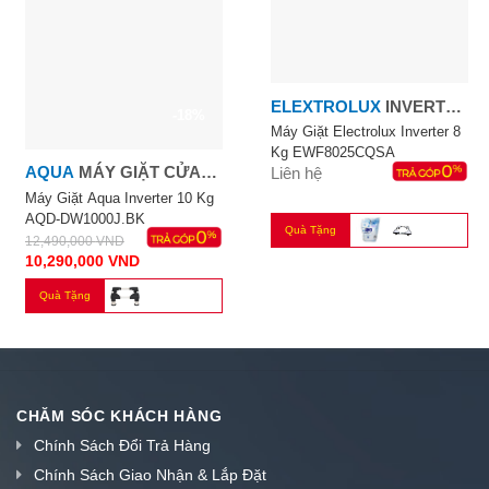
ELEXTROLUX
INVERTER
-18%
8.0 KG
Máy Giặt Electrolux Inverter 8
Kg EWF8025CQSA
AQUA
MÁY GIẶT CỬA
Liên hệ
NGANG AQUA 10KG
Máy Giặt Aqua Inverter 10 Kg
AQD-DW1000J.BK
Quà Tặng
12,490,000
VND
10,290,000
VND
Quà Tặng
CHĂM SÓC KHÁCH HÀNG
Chính Sách Đổi Trả Hàng
Chính Sách Giao Nhận & Lắp Đặt