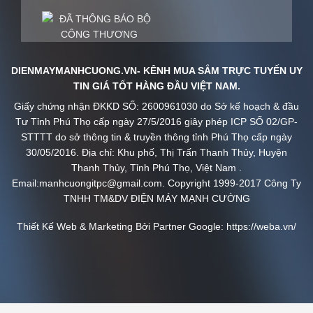
DIENMAYMANHCUONG.VN- KÊNH MUA SẮM TRỰC TUYẾN UY
TIN GIÁ TỐT HÀNG ĐẦU VIỆT NAM.
Giấy chứng nhận ĐKKD SỐ: 2600961030 do Sở kế hoạch & đầu
Tư Tỉnh Phú Thọ cấp ngày 27/5/2016 giây phép ICP SỐ 02/GP-
STTTT do sở thông tin & truyền thông tỉnh Phú Thọ cấp ngày
30/05/2016. Địa chỉ: Khu phố, Thị Trấn Thanh Thủy, Huyện
Thanh Thủy, Tỉnh Phú Thọ, Việt Nam .
Email:manhcuongitpc@gmail.com. Copyright 1999-2017 Công Ty
TNHH TM&DV ĐIỆN MÁY MẠNH CƯỜNG
Thiết Kế Web & Marketing Bởi Partner Google:
https://weba.vn/