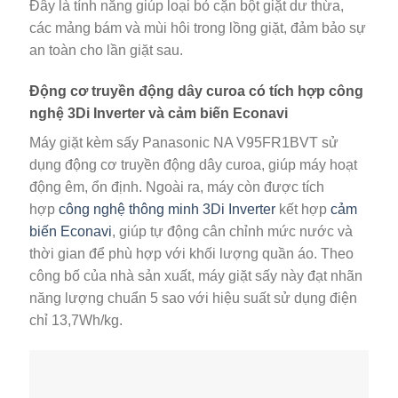
Đây là tính năng giúp loại bỏ cặn bột giặt dư thừa,
các mảng bám và mùi hôi trong lồng giặt, đảm bảo sự
an toàn cho lần giặt sau.
Động cơ truyền động dây curoa có tích hợp công
nghệ 3Di Inverter và cảm biến Econavi
Máy giặt kèm sấy Panasonic NA V95FR1BVT sử
dụng động cơ truyền động dây curoa, giúp máy hoạt
động êm, ổn định. Ngoài ra, máy còn được tích
hợp
công nghệ thông minh 3Di Inverter
kết hợp
cảm
biến Econavi
, giúp tự động cân chỉnh mức nước và
thời gian để phù hợp với khối lượng quần áo. Theo
công bố của nhà sản xuất, máy giặt sấy này đạt nhãn
năng lượng chuẩn 5 sao với hiệu suất sử dụng điện
chỉ 13,7Wh/kg.