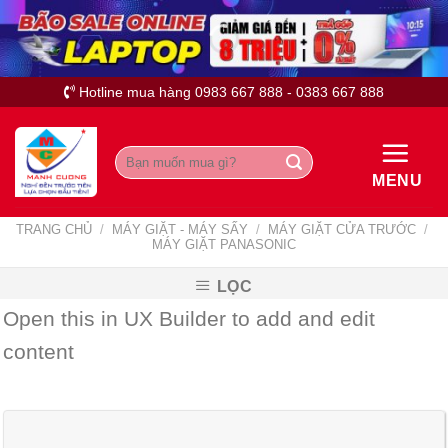
Skip
to
content
Hotline mua hàng 0983 667 888 - 0383 667 888
Tìm
kiếm:
MENU
TRANG CHỦ
/
MÁY GIẶT - MÁY SẤY
/
MÁY GIẶT CỬA TRƯỚC
/
MÁY GIẶT PANASONIC
LỌC
Open this in UX Builder to add and edit
content