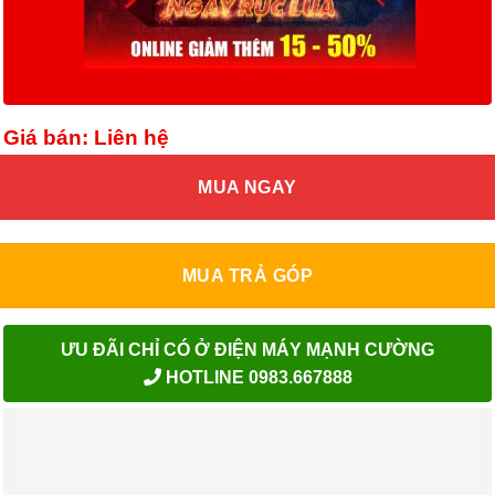
Giá bán: Liên hệ
MUA NGAY
MUA TRẢ GÓP
ƯU ĐÃI CHỈ CÓ Ở ĐIỆN MÁY MẠNH CƯỜNG
HOTLINE 0983.667888
Ngã Tư Ba Mỏ, Thanh Sơn, Phú Thọ