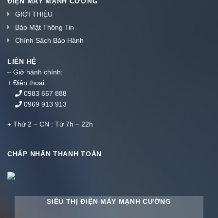
Bảo Mật Thông Tin
Chính Sách Bảo Hành
LIÊN HỆ
– Giờ hành chính:
+ Điện thoại:
0983 667 888
0969 913 913
+ Thứ 2 – CN : Từ 7h – 22h
CHẤP NHẬN THANH TOÁN
SIÊU THỊ ĐIỆN MÁY MẠNH CƯỜNG
VP giao dịch: Ngã Ba La Phù, Thanh Thủy, Phú Thọ
Showroom: Ngã Tư Ba Mỏ, Thanh Sơn, Phú Thọ
Điện thoại: 0983 667 888 – 0383 667 888