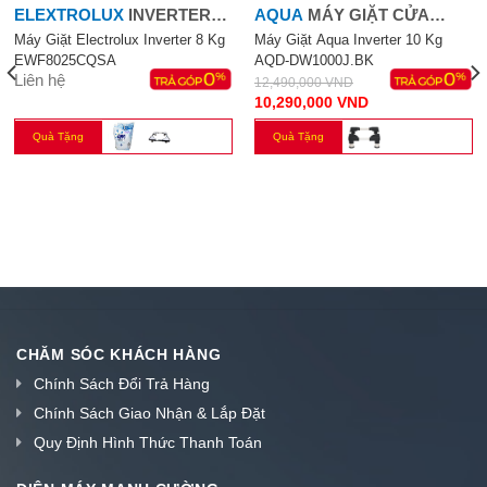
EWF8025CQSA
AQD-DW1000J.BK
Liên hệ
12,490,000
VND
10,290,000
VND
Quà Tặng
Quà Tặng
CHĂM SÓC KHÁCH HÀNG
Chính Sách Đổi Trả Hàng
Chính Sách Giao Nhận & Lắp Đặt
Quy Định Hình Thức Thanh Toán
ĐIỆN MÁY MẠNH CƯỜNG
GIỚI THIỆU