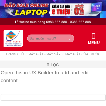
Skip
to
Hotline mua hàng 0983 667 888 - 0383 667 888
content
Tìm
kiếm:
MENU
TRANG CHỦ
/
MÁY GIẶT - MÁY SẤY
/
MÁY GIẶT CỬA TRƯỚC
LỌC
Open this in UX Builder to add and edit
content
Máy giặt 8 Kg Midea lồng ngang MFC80-1401