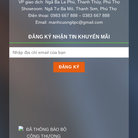
Email: manhcuongitpc@gmail.com
ĐĂNG KÝ NHẬN TIN KHUYẾN MÃI
DIENMAYMANHCUONG.VN- KÊNH MUA SẮM TRỰC TUYẾN UY