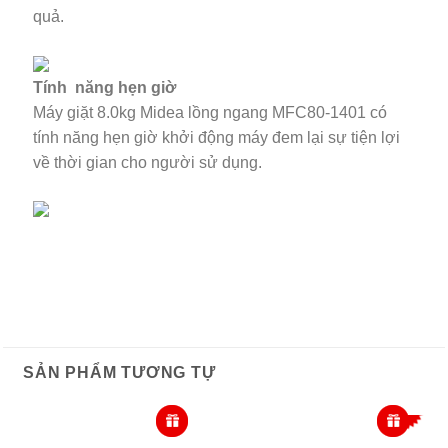
Tính năng hẹn giờ
Máy giặt 8.0kg Midea lồng ngang MFC80-1401 có
tính năng hẹn giờ khởi động máy đem lại sự tiện lợi
về thời gian cho người sử dụng.
SẢN PHẨM TƯƠNG TỰ
-18%
ELEXTROLUX
INVERTER
AQUA
MÁY GIẶT CỬA
8.0 KG
NGANG AQUA 10KG
Máy Giặt Electrolux Inverter 8 Kg
Máy Giặt Aqua Inverter 10 Kg