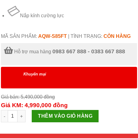
Nắp kính cường lực
MÃ SẢN PHẨM:
AQW-S85FT
|
TÌNH TRẠNG:
CÒN HÀNG
0983 667 888 - 0383 667 888
Hỗ trợ mua hàng
Khuyến mại
Giá bán: 5,490,000
đồng
Giá KM: 4,990,000
đồng
Máy giặt lồng đứng AQW-S85FT số lượng
THÊM VÀO GIỎ HÀNG