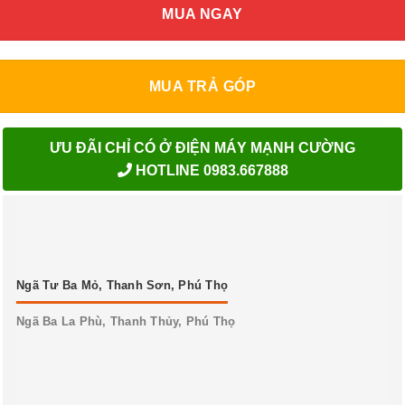
MUA NGAY
MUA TRẢ GÓP
ƯU ĐÃI CHỈ CÓ Ở ĐIỆN MÁY MẠNH CƯỜNG
HOTLINE 0983.667888
Ngã Tư Ba Mỏ, Thanh Sơn, Phú Thọ
Ngã Ba La Phù, Thanh Thủy, Phú Thọ