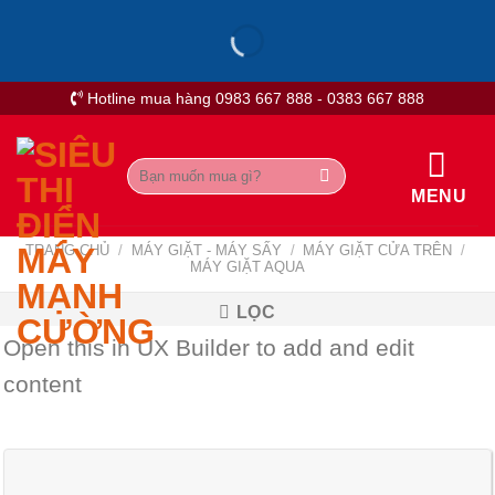
Skip
to
content
Hotline mua hàng 0983 667 888 - 0383 667 888
Tìm
kiếm:
MENU
TRANG CHỦ
/
MÁY GIẶT - MÁY SẤY
/
MÁY GIẶT CỬA TRÊN
/
MÁY GIẶT AQUA
LỌC
Open this in UX Builder to add and edit
content