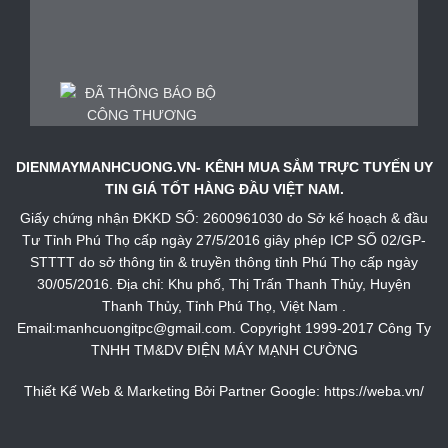
DIENMAYMANHCUONG.VN- KÊNH MUA SẮM TRỰC TUYẾN UY
TIN GIÁ TỐT HÀNG ĐẦU VIỆT NAM.
Giấy chứng nhận ĐKKD SỐ: 2600961030 do Sở kế hoạch & đầu
Tư Tỉnh Phú Thọ cấp ngày 27/5/2016 giây phép ICP SỐ 02/GP-
STTTT do sở thông tin & truyền thông tỉnh Phú Thọ cấp ngày
30/05/2016. Địa chỉ: Khu phố, Thị Trấn Thanh Thủy, Huyện
Thanh Thủy, Tỉnh Phú Thọ, Việt Nam .
Email:manhcuongitpc@gmail.com. Copyright 1999-2017 Công Ty
TNHH TM&DV ĐIỆN MÁY MẠNH CƯỜNG
Thiết Kế Web & Marketing Bởi Partner Google:
https://weba.vn/