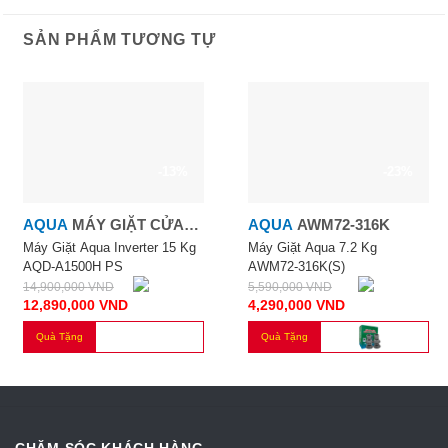
SẢN PHẨM TƯƠNG TỰ
-13%
-23%
AQUA
MÁY GIẶT CỬA
AQUA
AWM72-316K
NGANG A1500H PS
Máy Giặt Aqua Inverter 15 Kg
Máy Giặt Aqua 7.2 Kg
AQD-A1500H PS
AWM72-316K(S)
14,900,000
VND
5,590,000
VND
12,890,000
VND
4,290,000
VND
Quà Tặng
Quà Tặng
CHĂM SÓC KHÁCH HÀNG