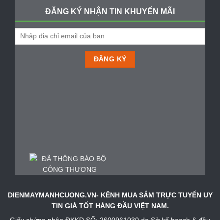
ĐĂNG KÝ NHẬN TIN KHUYẾN MÃI
DIENMAYMANHCUONG.VN- KÊNH MUA SẮM TRỰC TUYẾN UY
TIN GIÁ TỐT HÀNG ĐẦU VIỆT NAM.