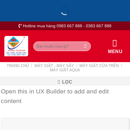
Skip
to
content
Hotline mua hàng 0983 667 888 - 0383 667 888
Tìm
kiếm:
MENU
TRANG CHỦ
/
MÁY GIẶT - MÁY SẤY
/
MÁY GIẶT CỬA TRÊN
/
MÁY GIẶT AQUA
LỌC
Open this in UX Builder to add and edit
content