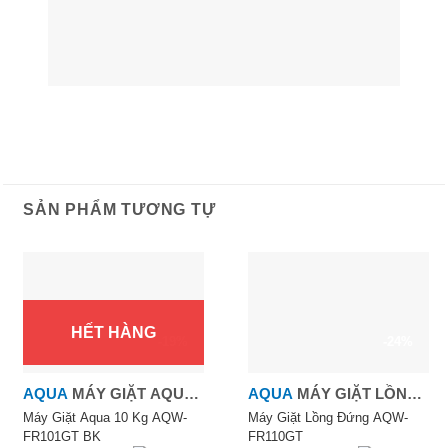
SẢN PHẨM TƯƠNG TỰ
HẾT HÀNG
-19%
-24%
AQUA
MÁY GIẶT AQUA
AQUA
MÁY GIẶT LỒNG
10 KG AQW-FR101GT BK
ĐỨNG 11.0KG
Máy Giặt Aqua 10 Kg AQW-
Máy Giặt Lồng Đứng AQW-
FR101GT BK
FR110GT