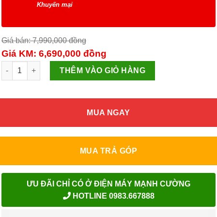
Khuyến mại
Giá bán: 7,990,000
đồng
Giá KM: 6,690,000
đồng
Máy giặt lồng đứng AQW-FW110FT số lượng
THÊM VÀO GIỎ HÀNG
MUA NGAY
MUA TRẢ GÓP
ƯU ĐÃI CHỈ CÓ Ở ĐIỆN MÁY MẠNH CƯỜNG
HOTLINE 0983.667888