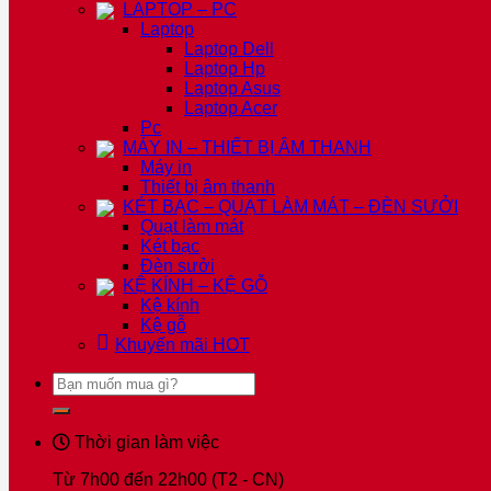
LAPTOP – PC
Laptop
Laptop Dell
Laptop Hp
Laptop Asus
Laptop Acer
Pc
MÁY IN – THIẾT BỊ ÂM THANH
Máy in
Thiết bị âm thanh
KÉT BẠC – QUẠT LÀM MÁT – ĐÈN SƯỞI
Quạt làm mát
Két bạc
Đèn sưởi
KỆ KÍNH – KỆ GỖ
Kệ kính
Kệ gỗ
Khuyến mãi
HOT
Tìm
kiếm:
Thời gian làm việc
Từ 7h00 đến 22h00 (T2 - CN)