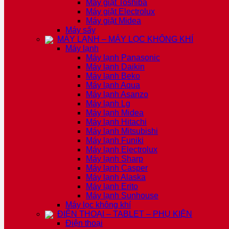
Máy giặt Toshiba
Máy giặt Electrolux
Máy giặt Midea
Máy sấy
MÁY LẠNH – MÁY LỌC KHÔNG KHÍ
Máy lạnh
Máy lạnh Panasonic
Máy lạnh Daikin
Máy lạnh Beko
Máy lạnh Aqua
Máy lạnh Asanzo
Máy lạnh Lg
Máy lạnh Midea
Máy lạnh Hitachi
Máy lạnh Mitsubishi
Máy lạnh Funiki
Máy lạnh Electrolux
Máy lạnh Sharp
Máy lạnh Casper
Máy lạnh Alaska
Máy lạnh Erito
Máy lạnh Sunhouse
Máy lọc không khí
ĐIỆN THOẠI – TABLET – PHỤ KIỆN
Điện thoại