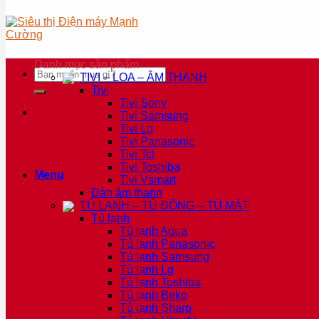
Danh mục sản phẩm
Tìm
TIVI – LOA – ÂM THANH
kiếm:
Tivi
Tivi Sony
Tivi Samsung
Tivi Lg
Tivi Panasonic
Tivi Tcl
Tivi Toshiba
Menu
Tivi Vsmart
Dàn âm thanh
TỦ LẠNH – TỦ ĐÔNG – TỦ MÁT
Tủ lạnh
Tủ lạnh Aqua
Tủ lạnh Panasonic
Tủ lạnh Samsung
Tủ lạnh Lg
Tủ lạnh Toshiba
Tủ lạnh Beko
Tủ lạnh Sharp