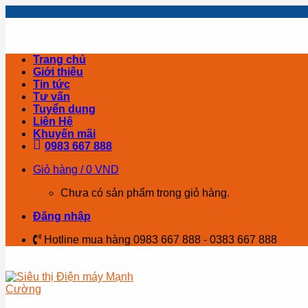
Skip
to
content
Trang chủ
Giới thiệu
Tin tức
Tư vấn
Tuyển dụng
Liên Hệ
Khuyến mãi
0983 667 888
Giỏ hàng /
0
VND
Chưa có sản phẩm trong giỏ hàng.
Đăng nhập
Hotline mua hàng 0983 667 888 - 0383 667 888