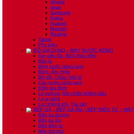
iphone
oppo
Samsung
Nokia
Huawei
Masstel
Realme
Tablet
Phụ kiện
ĐỒ GIA DỤNG – MÁY NƯỚC NÓNG
Ấm siêu tốc- Bình thủy điện
Bàn là
Bình nước nóng lạnh
Bình- Ấm- Hộp
Bộ nồi- Chảo- Nồi lẻ
Cây nước nóng lạnh
Điện gia đình
Lò nướng- Nồi chiên không dầu
Lò vi sóng
Lọc không khí- Tạo ẩm
BẾP GA – BẾP GA ÂM – BẾP ĐIỆN TỪ – MÁ
Bếp ga dương
Bếp ga âm
Bếp điện từ
Máy hút mùi