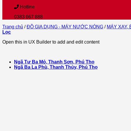
Hotline
0383 667 888
Trang chủ
/
ĐỒ GIA DỤNG - MÁY NƯỚC NÓNG
/
MÁY XAY, 
Lọc
Open this in UX Builder to add and edit content
Ngã Tư Ba Mỏ, Thanh Sơn, Phú Thọ
Ngã Ba La Phù, Thanh Thủy, Phú Thọ