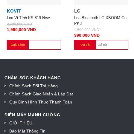
KOVIT
LG
Loa Vi Tính KS-819 New
Loa Bluetooth LG XBOOM Go
PK3
2,490,000
VND
1,990,000
VND
1,590,000
VND
990,000
VND
Quà Tặng
Ưu đãi
Giá tốt
CHĂM SÓC KHÁCH HÀNG
Chính Sách Đổi Trả Hàng
Chính Sách Giao Nhận & Lắp Đặt
Quy Định Hình Thức Thanh Toán
ĐIỆN MÁY MẠNH CƯỜNG
GIỚI THIỆU
Bảo Mật Thông Tin