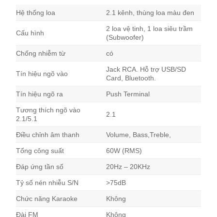
Hệ thống loa
2.1 kênh, thùng loa màu đen
2 loa vệ tinh, 1 loa siêu trầm
Cấu hình
(Subwoofer)
Chống nhiễm từ
có
Jack RCA. Hỗ trợ USB/SD
Tín hiệu ngõ vào
Card, Bluetooth.
Tín hiệu ngõ ra
Push Terminal
Tương thích ngõ vào
2.1
2.1/5.1
Điều chỉnh âm thanh
Volume, Bass,Treble,
Tổng công suất
60W (RMS)
Đáp ứng tần số
20Hz – 20KHz
Tỷ số nén nhiễu S/N
>75dB
Chức năng Karaoke
Không
Đài FM
Không