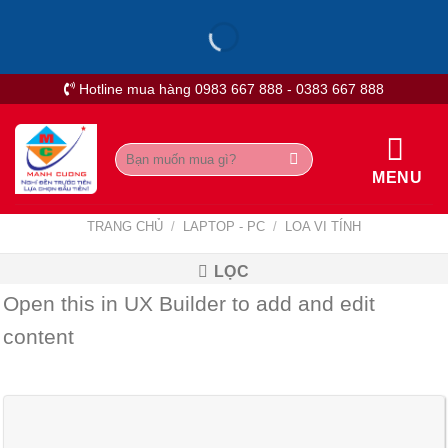
Skip
to
content
Hotline mua hàng 0983 667 888 - 0383 667 888
Tìm
kiếm:
MENU
TRANG CHỦ
/
LAPTOP - PC
/
LOA VI TÍNH
LỌC
Open this in UX Builder to add and edit
content