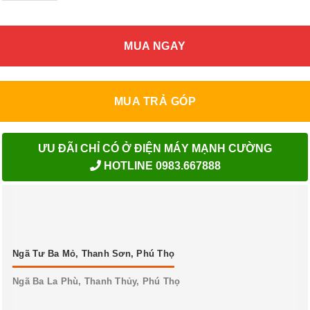
MUA NGAY
MUA TRẢ GÓP
ƯU ĐÃI CHỈ CÓ Ở ĐIỆN MÁY MẠNH CƯỜNG
HOTLINE 0983.667888
Ngã Tư Ba Mỏ, Thanh Sơn, Phú Thọ
Ngã Ba La Phù, Thanh Thủy, Phú Thọ