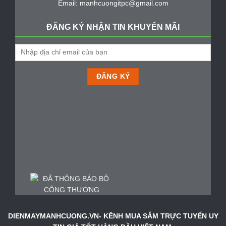
Email: manhcuongitpc@gmail.com
ĐĂNG KÝ NHẬN TIN KHUYẾN MÃI
DIENMAYMANHCUONG.VN- KÊNH MUA SẮM TRỰC TUYẾN UY