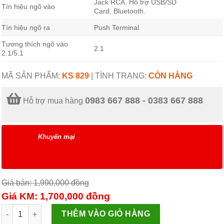
Jack RCA. Hỗ trợ USB/SD
Tín hiệu ngõ vào
Card, Bluetooth.
Tín hiệu ngõ ra
Push Terminal
Tương thích ngõ vào
2.1
2.1/5.1
MÃ SẢN PHẨM:
KS 829
|
TÌNH TRẠNG:
CÒN HÀNG
0983 667 888 - 0383 667 888
Hỗ trợ mua hàng
Khuyến mại
Giá bán: 1,990,000
đồng
Giá KM: 1,700,000
đồng
Loa vi tính KS-829 số lượng
THÊM VÀO GIỎ HÀNG