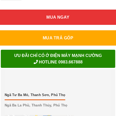
MUA NGAY
MUA TRẢ GÓP
ƯU ĐÃI CHỈ CÓ Ở ĐIỆN MÁY MẠNH CƯỜNG
HOTLINE 0983.667888
Ngã Tư Ba Mỏ, Thanh Sơn, Phú Thọ
Ngã Ba La Phù, Thanh Thủy, Phú Thọ