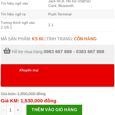
Jack RCA. Hỗ trợ USB/SD
Tín hiệu ngõ vào
Card, Bluetooth.
Tín hiệu ngõ ra
Push Terminal
Tương thích ngõ vào
2.1
2.1/5.1
MÃ SẢN PHẨM:
KS 60
|
TÌNH TRẠNG:
CÒN HÀNG
0983 667 888 - 0383 667 888
Hỗ trợ mua hàng
Khuyến mại
Giá bán: 1,850,000
đồng
Giá KM: 1,530,000
đồng
Loa vi tính KS-60 số lượng
THÊM VÀO GIỎ HÀNG