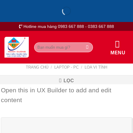
Skip
to
content
Hotline mua hàng 0983 667 888 - 0383 667 888
Tìm
kiếm:
MENU
TRANG CHỦ
/
LAPTOP - PC
/
LOA VI TÍNH
LỌC
Open this in UX Builder to add and edit
content