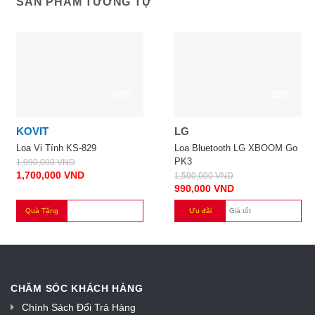
SẢN PHẨM TƯƠNG TỰ
-15%
-38%
KOVIT
LG
Loa Vi Tính KS-829
Loa Bluetooth LG XBOOM Go
PK3
1,990,000
VND
1,700,000
VND
1,590,000
VND
990,000
VND
Quà Tặng
Ưu đãi
Giá tốt
CHĂM SÓC KHÁCH HÀNG
Chính Sách Đổi Trả Hàng