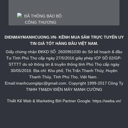
DIENMAYMANHCUONG.VN- KÊNH MUA SẮM TRỰC TUYẾN UY
TIN GIÁ TỐT HÀNG ĐẦU VIỆT NAM.
Giấy chứng nhận ĐKKD SỐ: 2600961030 do Sở kế hoạch & đầu
Tư Tỉnh Phú Thọ cấp ngày 27/5/2016 giây phép ICP SỐ 02/GP-
STTTT do sở thông tin & truyền thông tỉnh Phú Thọ cấp ngày
30/05/2016. Địa chỉ: Khu phố, Thị Trấn Thanh Thủy, Huyện
Thanh Thủy, Tỉnh Phú Thọ, Việt Nam .
Email:manhcuongitpc@gmail.com. Copyright 1999-2017 Công Ty
TNHH TM&DV ĐIỆN MÁY MẠNH CƯỜNG
Thiết Kế Web & Marketing Bởi Partner Google:
https://weba.vn/