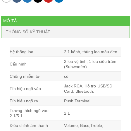
MÔ TẢ
THÔNG SỐ KỸ THUẬT
Hệ thống loa
2.1 kênh, thùng loa màu đen
2 loa vệ tinh, 1 loa siêu trầm
Cấu hình
(Subwoofer)
Chống nhiễm từ
có
Jack RCA. Hỗ trợ USB/SD
Tín hiệu ngõ vào
Card, Bluetooth.
Tín hiệu ngõ ra
Push Terminal
Tương thích ngõ vào
2.1
2.1/5.1
Điều chỉnh âm thanh
Volume, Bass,Treble,