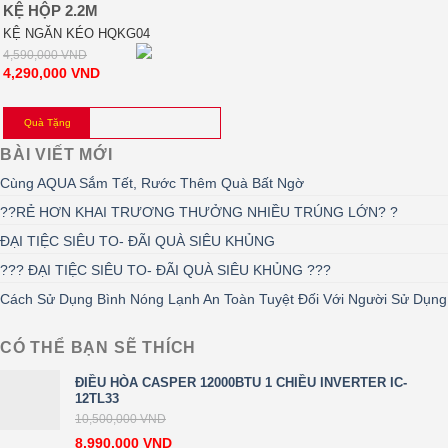
KỆ HỘP 2.2M
KỆ NGĂN KÉO HQKG04
4,590,000
VND
4,290,000
VND
Quà Tặng
BÀI VIẾT MỚI
Cùng AQUA Sắm Tết, Rước Thêm Quà Bất Ngờ
??RẺ HƠN KHAI TRƯƠNG THƯỞNG NHIỀU TRÚNG LỚN? ?
ĐẠI TIỆC SIÊU TO- ĐÃI QUÀ SIÊU KHỦNG
??? ĐẠI TIỆC SIÊU TO- ĐÃI QUÀ SIÊU KHỦNG ???
Cách Sử Dụng Bình Nóng Lạnh An Toàn Tuyệt Đối Với Người Sử Dụng
CÓ THỂ BẠN SẼ THÍCH
ĐIỀU HÒA CASPER 12000BTU 1 CHIỀU INVERTER IC-
12TL33
10,500,000
VND
8,990,000
VND