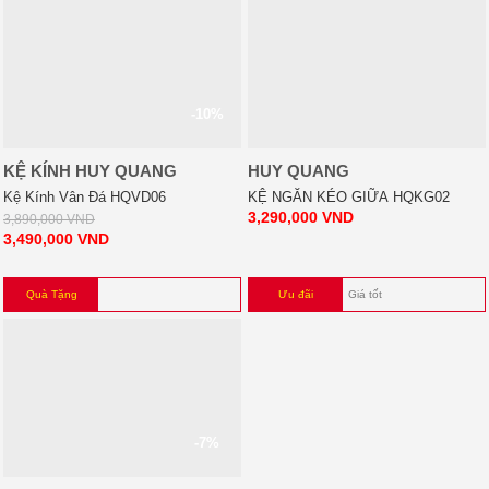
-10%
KỆ KÍNH HUY QUANG
HUY QUANG
Kệ Kính Vân Đá HQVD06
KỆ NGĂN KÉO GIỮA HQKG02
3,290,000
VND
3,890,000
VND
3,490,000
VND
Quà Tặng
Ưu đãi
Giá tốt
-7%