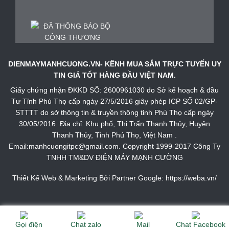
DIENMAYMANHCUONG.VN- KÊNH MUA SẮM TRỰC TUYẾN UY
TIN GIÁ TỐT HÀNG ĐẦU VIỆT NAM.
Giấy chứng nhận ĐKKD SỐ: 2600961030 do Sở kế hoạch & đầu
Tư Tỉnh Phú Thọ cấp ngày 27/5/2016 giây phép ICP SỐ 02/GP-
STTTT do sở thông tin & truyền thông tỉnh Phú Thọ cấp ngày
30/05/2016. Địa chỉ: Khu phố, Thị Trấn Thanh Thủy, Huyện
Thanh Thủy, Tỉnh Phú Thọ, Việt Nam .
Email:manhcuongitpc@gmail.com. Copyright 1999-2017 Công Ty
TNHH TM&DV ĐIỆN MÁY MẠNH CƯỜNG
Thiết Kế Web & Marketing Bởi Partner Google:
https://weba.vn/
Gọi điện
Chat zalo
Mail
Chat Facebook