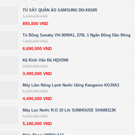
TỦ SẤY QUẦN ÁO SAMSUNG DH-X816R
1,190,000
VND
850,000
VND
Tủ Đông Sanaky VH-3699A1, 270L 1 Ngăn Đông Dàn Đồng
7,590,000
VND
6,690,000
VND
Kệ Kính Vân Đá HQVD06
3,890,000
VND
3,490,000
VND
Máy Làm Nóng Lạnh Nước Uống Kangaroo KG39A3
5,290,000
VND
4,490,000
VND
Máy Lọc Nước R.O 10 Lõi SUNHOUSE SHA88113K
6,590,000
VND
5,180,000
VND