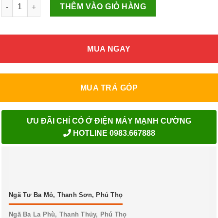
Vsmart TV 49KE8100 số lượng
THÊM VÀO GIỎ HÀNG
MUA NGAY
MUA TRẢ GÓP
ƯU ĐÃI CHỈ CÓ Ở ĐIỆN MÁY MẠNH CƯỜNG
HOTLINE 0983.667888
Ngã Tư Ba Mỏ, Thanh Sơn, Phú Thọ
Ngã Ba La Phù, Thanh Thủy, Phú Thọ