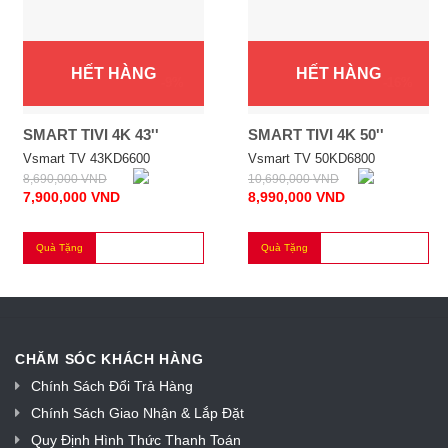
HẾT HÀNG
HẾT HÀNG
-9%
-16%
SMART TIVI 4K 43''
SMART TIVI 4K 50''
Vsmart TV 43KD6600
Vsmart TV 50KD6800
8,690,000
VND
10,690,000
VND
7,900,000
VND
8,990,000
VND
Quà Tặng
Quà Tặng
CHĂM SÓC KHÁCH HÀNG
Chính Sách Đổi Trả Hàng
Chính Sách Giao Nhận & Lắp Đặt
Quy Định Hình Thức Thanh Toán