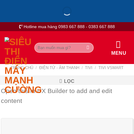
Skip
to
content
Hotline mua hàng 0983 667 888 - 0383 667 888
Tìm
kiếm:
MENU
TRANG CHỦ
/
ĐIỆN TỬ - ÂM THANH
/
TIVI
/
TIVI VSMART
LỌC
Open this in UX Builder to add and edit
content