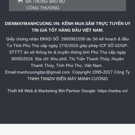
DIENMAYMANHCUONG.VN- KÊNH MUA SẮM TRỰC TUYẾN UY
TIN GIÁ TỐT HÀNG ĐẦU VIỆT NAM.
Giấy chứng nhận ĐKKD SỐ: 2600961030 do Sở kế hoạch & đầu
Tư Tỉnh Phú Thọ cấp ngày 27/5/2016 giây phép ICP SỐ 02/GP-
STTTT do sở thông tin & truyền thông tỉnh Phú Thọ cấp ngày
30/05/2016. Địa chỉ: Khu phố, Thị Trấn Thanh Thủy, Huyện
Thanh Thủy, Tỉnh Phú Thọ, Việt Nam .
Email:manhcuongitpc@gmail.com. Copyright 1999-2017 Công Ty
TNHH TM&DV ĐIỆN MÁY MẠNH CƯỜNG
Thiết Kế Web & Marketing Bởi Partner Google:
https://weba.vn/