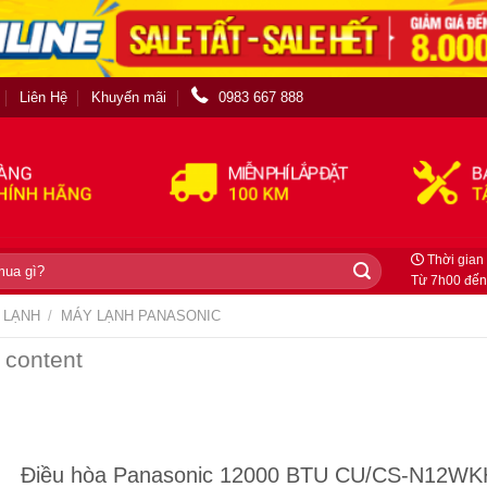
Liên Hệ
Khuyến mãi
0983 667 888
Thời gian 
Từ 7h00 đến
 LẠNH
/
MÁY LẠNH PANASONIC
 content
Điều hòa Panasonic 12000 BTU CU/CS-N12WK