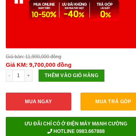
Giá bán: 11,900,000
đồng
Giá KM: 9,700,000
đồng
Điều hòa Panasonic 12000 BTU CU/CS-N12WKH số lượng
THÊM VÀO GIỎ HÀNG
MUA NGAY
MUA TRẢ GÓP
ƯU ĐÃI CHỈ CÓ Ở ĐIỆN MÁY MẠNH CƯỜNG
HOTLINE 0983.667888