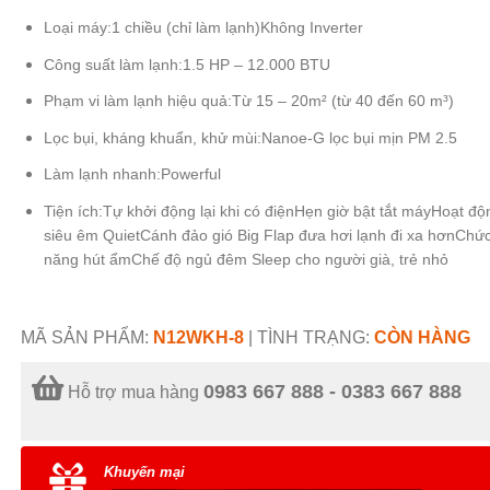
Loại máy:
1 chiều (chỉ làm lạnh)
Không Inverter
Công suất làm lạnh:
1.5 HP – 12.000 BTU
Phạm vi làm lạnh hiệu quả:
Từ 15 – 20m² (từ 40 đến 60 m³)
Lọc bụi, kháng khuẩn, khử mùi:
Nanoe-G lọc bụi mịn PM 2.5
Làm lạnh nhanh:
Powerful
Tiện ích:
Tự khởi động lại khi có điện
Hẹn giờ bật tắt máy
Hoạt độ
siêu êm Quiet
Cánh đảo gió Big Flap đưa hơi lạnh đi xa hơn
Chứ
năng hút ẩm
Chế độ ngủ đêm Sleep cho người già, trẻ nhỏ
MÃ SẢN PHẨM:
N12WKH-8
|
TÌNH TRẠNG:
CÒN HÀNG
0983 667 888 - 0383 667 888
Hỗ trợ mua hàng
Khuyến mại