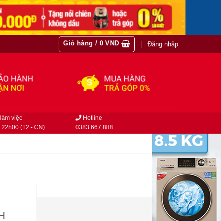
Giỏ hàng /
0
VND
Đăng nhập
làm việc
Hotline
 22h00 (T2 - CN)
0383 667 888
H