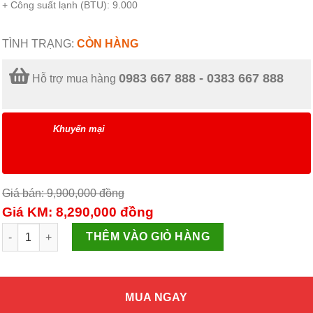
+ Công suất lạnh (BTU): 9.000
TÌNH TRẠNG:
CÒN HÀNG
0983 667 888 - 0383 667 888
Hỗ trợ mua hàng
Khuyến mại
Giá bán: 9,900,000
đồng
Giá KM: 8,290,000
đồng
Điều Hòa Panasonic 1 Chiều 9.000BTU (CU/CS-N9VKH-8) số lượn
THÊM VÀO GIỎ HÀNG
MUA NGAY