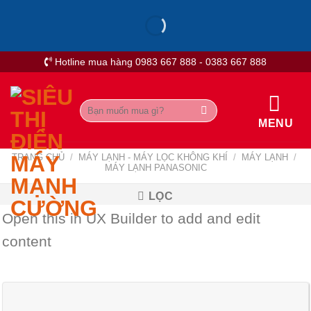
Skip
to
content
Hotline mua hàng 0983 667 888 - 0383 667 888
Tìm
kiếm:
MENU
TRANG CHỦ
/
MÁY LẠNH - MÁY LỌC KHÔNG KHÍ
/
MÁY LẠNH
/
MÁY LẠNH PANASONIC
LỌC
Open this in UX Builder to add and edit
content