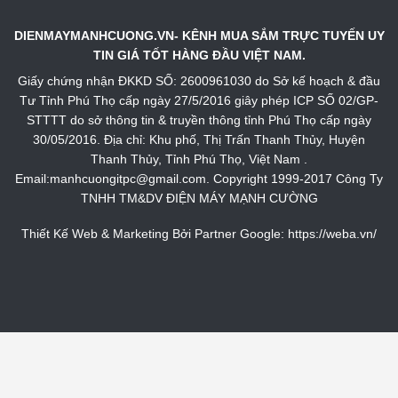
DIENMAYMANHCUONG.VN- KÊNH MUA SẮM TRỰC TUYẾN UY
TIN GIÁ TỐT HÀNG ĐẦU VIỆT NAM.
Giấy chứng nhận ĐKKD SỐ: 2600961030 do Sở kế hoạch & đầu
Tư Tỉnh Phú Thọ cấp ngày 27/5/2016 giây phép ICP SỐ 02/GP-
STTTT do sở thông tin & truyền thông tỉnh Phú Thọ cấp ngày
30/05/2016. Địa chỉ: Khu phố, Thị Trấn Thanh Thủy, Huyện
Thanh Thủy, Tỉnh Phú Thọ, Việt Nam .
Email:manhcuongitpc@gmail.com. Copyright 1999-2017 Công Ty
TNHH TM&DV ĐIỆN MÁY MẠNH CƯỜNG
Thiết Kế Web & Marketing Bởi Partner Google:
https://weba.vn/