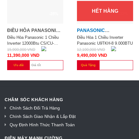
HẾT HÀNG
-28%
-22%
ĐIỀU HÒA PANASONIC 1
PANASONIC
CHIỀU INVERTER
PANASONIC INVERTER
Điều Hòa Panasonic 1 Chiều
Điều Hòa 1 Chiều Inverter
Inverter 12000Btu CS/CU-
Panasonic U9TKH-8 9.000BTU
12000BTU CS/CU-
9000BTU
XPU12XKH-8
15,900,000
VND
12,100,000
VND
XPU12XKH-8
11,390,000
VND
9,490,000
VND
Ưu đãi
Giá tốt
Quà Tặng
CHĂM SÓC KHÁCH HÀNG
Chính Sách Đổi Trả Hàng
Chính Sách Giao Nhận & Lắp Đặt
Quy Định Hình Thức Thanh Toán
ĐIỆN MÁY MẠNH CƯỜNG