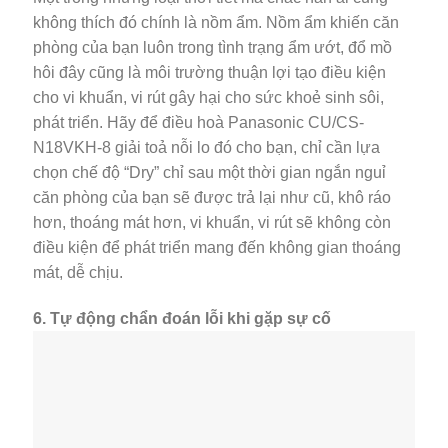
không thích đó chính là nồm ẩm. Nồm ẩm khiến căn
phòng của bạn luôn trong tình trạng ẩm ướt, đổ mồ
hôi đây cũng là môi trường thuận lợi tạo điều kiện
cho vi khuẩn, vi rút gây hại cho sức khoẻ sinh sôi,
phát triển. Hãy để điều hoà Panasonic CU/CS-
N18VKH-8 giải toả nỗi lo đó cho bạn, chỉ cần lựa
chọn chế độ “Dry” chỉ sau một thời gian ngắn nguỉ
căn phòng của bạn sẽ được trả lại như cũ, khô ráo
hơn, thoáng mát hơn, vi khuẩn, vi rút sẽ không còn
điều kiện để phát triển mang đến không gian thoáng
mát, dễ chịu.
6. Tự động chẩn đoán lỗi khi gặp sự cố