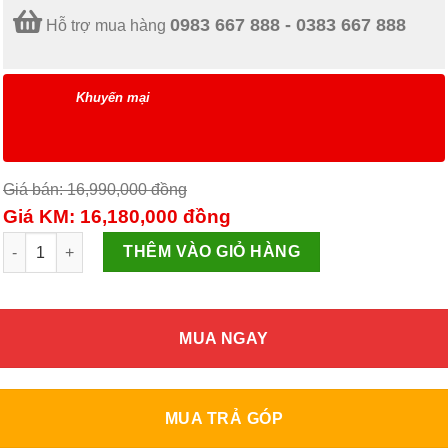
0983 667 888 - 0383 667 888
Hỗ trợ mua hàng
Khuyến mại
Giá bán: 16,990,000
đồng
Giá KM: 16,180,000
đồng
Điều hòa Panasonic N18VKH-8 số lượng
THÊM VÀO GIỎ HÀNG
MUA NGAY
MUA TRẢ GÓP