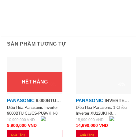
SẢN PHẨM TƯƠNG TỰ
HẾT HÀNG
-9%
-8%
PANASONIC
9.000BTU
PANASONIC
INVERTER
INVERTER 1 CHIỀU
12.000TU
Điều Hòa Panasonic Inverter
Điều Hòa Panasonic 1 Chiều
9000BTU CU/CS-PU9VKH-8
Inverter XU12UKH-8
12.000BTU
10,900,000
VND
15,990,000
VND
9,900,000
VND
14,690,000
VND
Quà Tặng
Quà Tặng