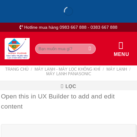
Skip
to
content
Hotline mua hàng 0983 667 888 - 0383 667 888
Tìm
kiếm:
MENU
TRANG CHỦ
/
MÁY LẠNH - MÁY LỌC KHÔNG KHÍ
/
MÁY LẠNH
/
MÁY LẠNH PANASONIC
LỌC
Open this in UX Builder to add and edit
content