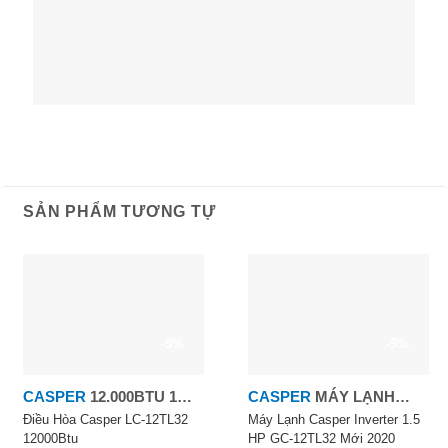
SẢN PHẨM TƯƠNG TỰ
-9%
-9%
CASPER
12.000BTU 1
CASPER
MÁY LẠNH
CHIỀU
INVERTER 1.5 HP
Điều Hòa Casper LC-12TL32
Máy Lạnh Casper Inverter 1.5
12000Btu
HP GC-12TL32 Mới 2020