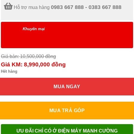
0983 667 888 - 0383 667 888
Hỗ trợ mua hàng
Khuyến mại
Giá bán: 10,500,000
đồng
Giá KM: 8,990,000
đồng
Hết hàng
MUA NGAY
MUA TRẢ GÓP
ƯU ĐÃI CHỈ CÓ Ở ĐIỆN MÁY MẠNH CƯỜNG