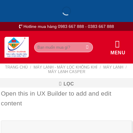
Skip
to
content
Hotline mua hàng 0983 667 888 - 0383 667 888
Tìm
kiếm:
MENU
TRANG CHỦ
/
MÁY LẠNH - MÁY LỌC KHÔNG KHÍ
/
MÁY LẠNH
/
MÁY LẠNH CASPER
LỌC
Open this in UX Builder to add and edit
content