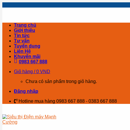
Skip
to
content
Trang chủ
Giới thiệu
Tin tức
Tư vấn
Tuyển dụng
Liên Hệ
Khuyến mãi
0983 667 888
Giỏ hàng /
0
VND
Chưa có sản phẩm trong giỏ hàng.
Đăng nhập
Hotline mua hàng 0983 667 888 - 0383 667 888