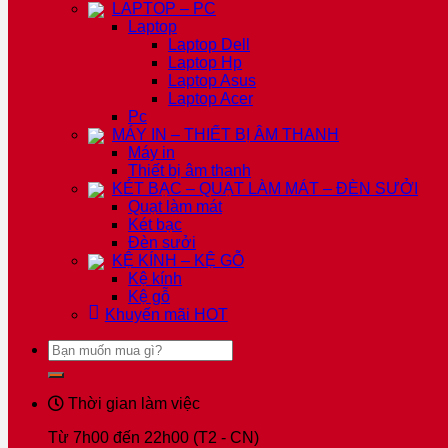
LAPTOP – PC
Laptop
Laptop Dell
Laptop Hp
Laptop Asus
Laptop Acer
Pc
MÁY IN – THIẾT BỊ ÂM THANH
Máy in
Thiết bị âm thanh
KÉT BẠC – QUẠT LÀM MÁT – ĐÈN SƯỞI
Quạt làm mát
Két bạc
Đèn sưởi
KỆ KÍNH – KỆ GỖ
Kệ kính
Kệ gỗ
Khuyến mãi
HOT
Tìm
kiếm:
Thời gian làm việc
Từ 7h00 đến 22h00 (T2 - CN)