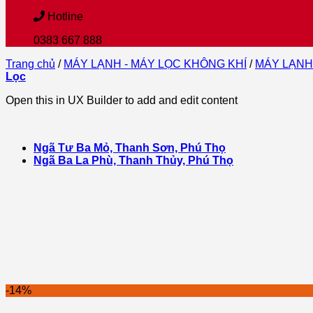
Hotline
0383 667 888
Trang chủ
/
MÁY LẠNH - MÁY LỌC KHÔNG KHÍ
/
MÁY LẠNH
Lọc
Open this in UX Builder to add and edit content
Ngã Tư Ba Mỏ, Thanh Sơn, Phú Thọ
Ngã Ba La Phù, Thanh Thủy, Phú Thọ
-14%