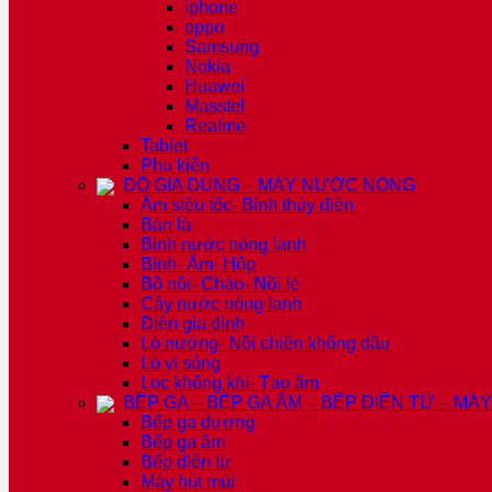
iphone
oppo
Samsung
Nokia
Huawei
Masstel
Realme
Tablet
Phụ kiện
ĐỒ GIA DỤNG – MÁY NƯỚC NÓNG
Ấm siêu tốc- Bình thủy điện
Bàn là
Bình nước nóng lạnh
Bình- Ấm- Hộp
Bộ nồi- Chảo- Nồi lẻ
Cây nước nóng lạnh
Điện gia đình
Lò nướng- Nồi chiên không dầu
Lò vi sóng
Lọc không khí- Tạo ẩm
BẾP GA – BẾP GA ÂM – BẾP ĐIỆN TỪ – MÁ
Bếp ga dương
Bếp ga âm
Bếp điện từ
Máy hút mùi