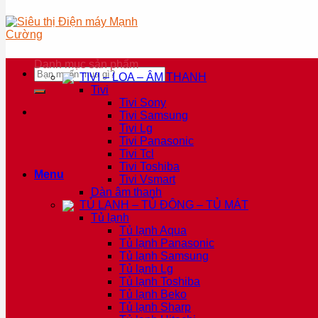
Danh mục sản phẩm
Tìm
TIVI – LOA – ÂM THANH
kiếm:
Tivi
Tivi Sony
Tivi Samsung
Tivi Lg
Tivi Panasonic
Tivi Tcl
Tivi Toshiba
Menu
Tivi Vsmart
Dàn âm thanh
TỦ LẠNH – TỦ ĐÔNG – TỦ MÁT
Tủ lạnh
Tủ lạnh Aqua
Tủ lạnh Panasonic
Tủ lạnh Samsung
Tủ lạnh Lg
Tủ lạnh Toshiba
Tủ lạnh Beko
Tủ lạnh Sharp