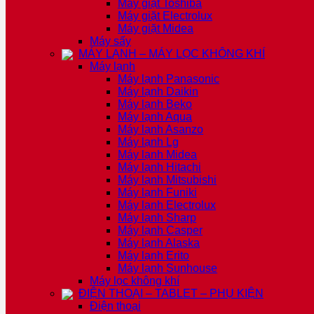
Máy giặt Toshiba
Máy giặt Electrolux
Máy giặt Midea
Máy sấy
MÁY LẠNH – MÁY LỌC KHÔNG KHÍ
Máy lạnh
Máy lạnh Panasonic
Máy lạnh Daikin
Máy lạnh Beko
Máy lạnh Aqua
Máy lạnh Asanzo
Máy lạnh Lg
Máy lạnh Midea
Máy lạnh Hitachi
Máy lạnh Mitsubishi
Máy lạnh Funiki
Máy lạnh Electrolux
Máy lạnh Sharp
Máy lạnh Casper
Máy lạnh Alaska
Máy lạnh Erito
Máy lạnh Sunhouse
Máy lọc không khí
ĐIỆN THOẠI – TABLET – PHỤ KIỆN
Điện thoại