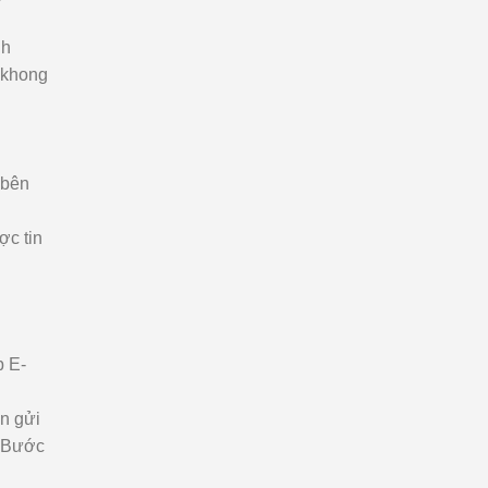
nh
 khong
 bên
ợc tin
p E-
n gửi
ở Bước