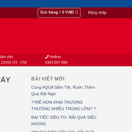
Giỏ hàng /
0
VND
Đăng nhập
làm việc
Hotline
 22h00 (T2 - CN)
0383 667 888
MÁY
BÀI VIẾT MỚI
Cùng AQUA Sắm Tết, Rước Thêm
Quà Bất Ngờ
??RẺ HƠN KHAI TRƯƠNG
THƯỞNG NHIỀU TRÚNG LỚN? ?
ĐẠI TIỆC SIÊU TO- ĐÃI QUÀ SIÊU
KHỦNG