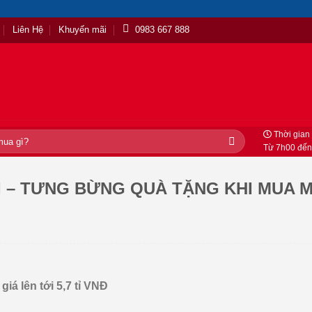
Liên Hệ
Khuyến mãi
0983 667 888
Thời gian 
Từ 7h00 đến
 – TƯNG BỪNG QUÀ TẶNG KHI MUA 
giá lên tới 5,7 tỉ VNĐ