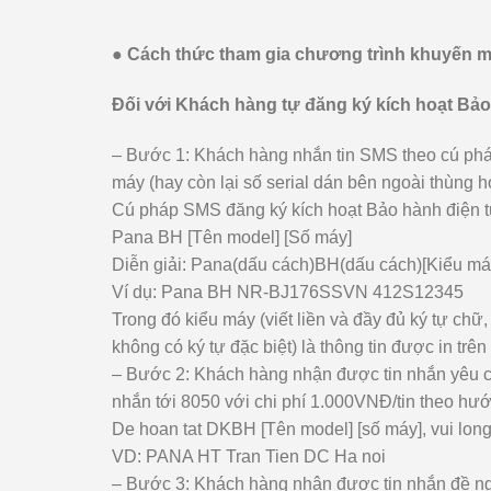
● Cách thức tham gia chương trình khuyến m
Đối với Khách hàng tự đăng ký kích hoạt Bảo
– Bước 1: Khách hàng nhắn tin SMS theo cú phá
máy (hay còn lại số serial dán bên ngoài thùng h
Cú pháp SMS đăng ký kích hoạt Bảo hành điện tử
Pana BH [Tên model] [Số máy]
Diễn giải: Pana(dấu cách)BH(dấu cách)[Kiểu má
Ví dụ: Pana BH NR-BJ176SSVN 412S12345
Trong đó kiểu máy (viết liền và đầy đủ ký tự chữ,
không có ký tự đặc biệt) là thông tin được in t
– Bước 2: Khách hàng nhận được tin nhắn yêu cầu 
nhắn tới 8050 với chi phí 1.000VNĐ/tin theo hướ
De hoan tat DKBH [Tên model] [số máy], vui long
VD: PANA HT Tran Tien DC Ha noi
– Bước 3: Khách hàng nhận được tin nhắn đề ng