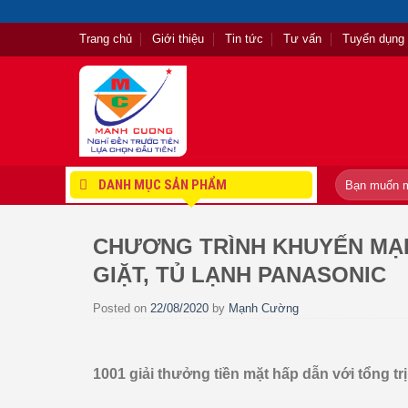
Skip
to
Trang chủ
Giới thiệu
Tin tức
Tư vấn
Tuyển dụng
content
Tìm
DANH MỤC SẢN PHẨM
kiếm:
CHƯƠNG TRÌNH KHUYẾN MẠI
GIẶT, TỦ LẠNH PANASONIC
Posted on
22/08/2020
by
Mạnh Cường
1001 giải thưởng tiền mặt hấp dẫn với tổng trị 