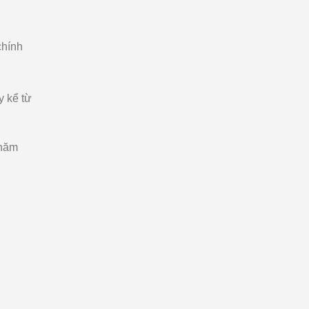
chính
y kể từ
chăm