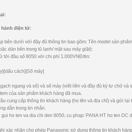
ại:
 hành điện tử:
p bên dưới với đầy đủ thông tin bao gồm: Tên model sản phẩm
oặc dán bên trong tủ lạnh/ mặt sau máy giặt):
 tới đầu số 8050 với chi phí 1.000VNĐ/tin:
y](dấu cách)[Số máy]
 gạch ngang và số) và số máy (viết liền và đầy đủ ký tự chữ và s
rên tem của sản phẩm khách hàng đã mua.
cung cấp thông tin khách hàng (họ tên và địa chỉ) và gửi lại t
ng dẫn trong tin nhắn.
 gui ho ten va dia chi den 8050, cu phap: PANA HT ho ten DC di
hị xác nhận cho phép Panasonic sử dụng thông tin khách hàn