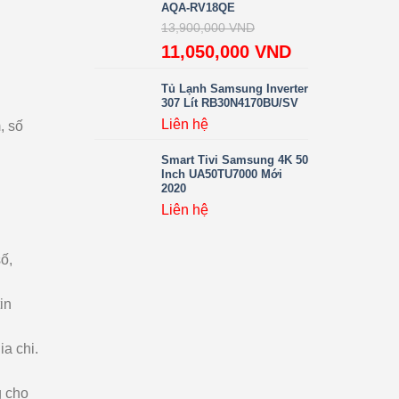
AQA-RV18QE
13,900,000
VND
11,050,000
VND
Tủ Lạnh Samsung Inverter
307 Lít RB30N4170BU/SV
Liên hệ
, số
Smart Tivi Samsung 4K 50
Inch UA50TU7000 Mới
2020
Liên hệ
ố,
in
a chi.
g cho