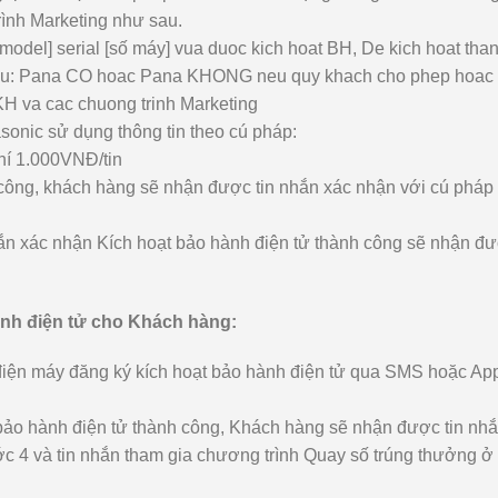
ình Marketing như sau.
el] serial [số máy] vua duoc kich hoat BH, De kich hoat tha
 sau: Pana CO hoac Pana KHONG neu quy khach cho phep hoac
KH va cac chuong trinh Marketing
nic sử dụng thông tin theo cú pháp:
í 1.000VNĐ/tin
 công, khách hàng sẽ nhận được tin nhắn xác nhận với cú pháp
n xác nhận Kích hoạt bảo hành điện tử thành công sẽ nhận đư
nh điện tử cho Khách hàng:
iện máy đăng ký kích hoạt bảo hành điện tử qua SMS hoặc Ap
bảo hành điện tử thành công, Khách hàng sẽ nhận được tin nhắ
ớc 4 và tin nhắn tham gia chương trình Quay số trúng thưởng 