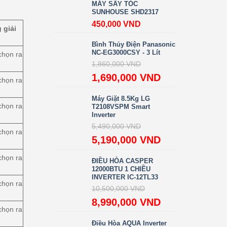
MÁY SẤY TÓC
SUNHOUSE SHD2317
450,000
VND
 giải
Bình Thủy Điện Panasonic
NC-EG3000CSY - 3 Lít
chọn ra
1,860,000
VND
1,690,000
VND
chọn ra
Máy Giặt 8.5Kg LG
chọn ra
T2108VSPM Smart
Inverter
5,490,000
VND
chọn ra
5,190,000
VND
chọn ra
ĐIỀU HÒA CASPER
12000BTU 1 CHIỀU
INVERTER IC-12TL33
chọn ra
10,500,000
VND
8,990,000
VND
chọn ra
Điều Hòa AQUA Inverter