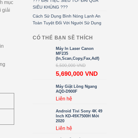
??? ĐẠI TIỆC SIÊU TO- ĐÃI QUÀ
nh mục
SIÊU KHỦNG ???
 giải
Cách Sử Dụng Bình Nóng Lạnh An
Toàn Tuyệt Đối Với Người Sử Dụng
CÓ THỂ BẠN SẼ THÍCH
in
Máy In Laser Canon
MF235
(In,Scan,copy,fax,adf)
úng
6,500,000
VND
5,690,000
VND
Máy Giặt Lồng Ngang
AQD-D900F
Liên hệ
Android Tivi Sony 4K 49
Inch KD-49X7500H Mới
2020
Liên hệ