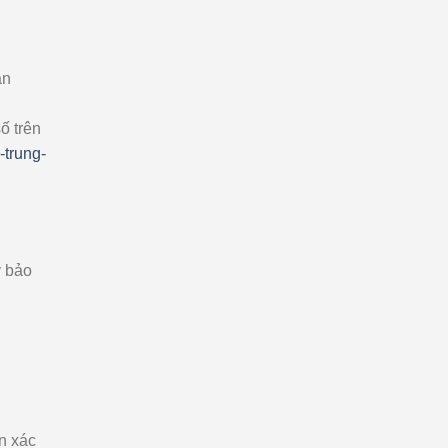
ản
ố trên
-trung-
ý bảo
n xác