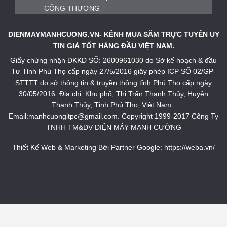
DIENMAYMANHCUONG.VN- KÊNH MUA SẮM TRỰC TUYẾN UY
TIN GIÁ TỐT HÀNG ĐẦU VIỆT NAM.
Giấy chứng nhận ĐKKD SỐ: 2600961030 do Sở kế hoạch & đầu
Tư Tỉnh Phú Thọ cấp ngày 27/5/2016 giây phép ICP SỐ 02/GP-
STTTT do sở thông tin & truyền thông tỉnh Phú Thọ cấp ngày
30/05/2016. Địa chỉ: Khu phố, Thị Trấn Thanh Thủy, Huyện
Thanh Thủy, Tỉnh Phú Thọ, Việt Nam .
Email:manhcuongitpc@gmail.com. Copyright 1999-2017 Công Ty
TNHH TM&DV ĐIỆN MÁY MẠNH CƯỜNG
Thiết Kế Web & Marketing Bởi Partner Google:
https://weba.vn/