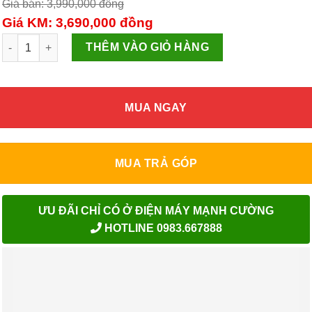
Giá bán: 3,990,000
đồng
Giá KM: 3,690,000
đồng
CÂY NƯỚC NÓNG LẠNH SUNHOUSE SHD9633 số lượng
THÊM VÀO GIỎ HÀNG
MUA NGAY
MUA TRẢ GÓP
ƯU ĐÃI CHỈ CÓ Ở ĐIỆN MÁY MẠNH CƯỜNG
HOTLINE 0983.667888