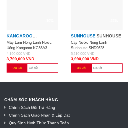
-10%
-22%
KANGAROO
SUNHOUSE
SUNHOUSE
KANGAROO
Máy Làm Nóng Lạnh Nước
Cây Nước Nóng Lạnh
Uống Kangaroo KG36A3
Sunhouse SHD9628
4,190,000
VND
5,110,000
VND
3,790,000
VND
3,990,000
VND
Ưu đãi
Giá tốt
Ưu đãi
Giá tốt
CHĂM SÓC KHÁCH HÀNG
Chính Sách Đổi Trả Hàng
Chính Sách Giao Nhận & Lắp Đặt
Quy Định Hình Thức Thanh Toán