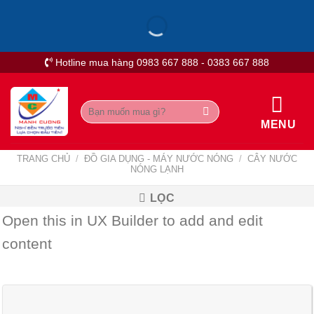
Skip
to
content
Hotline mua hàng 0983 667 888 - 0383 667 888
Tìm
kiếm:
MENU
TRANG CHỦ
/
ĐỒ GIA DỤNG - MÁY NƯỚC NÓNG
/
CÂY NƯỚC
NÓNG LẠNH
LỌC
Open this in UX Builder to add and edit
content