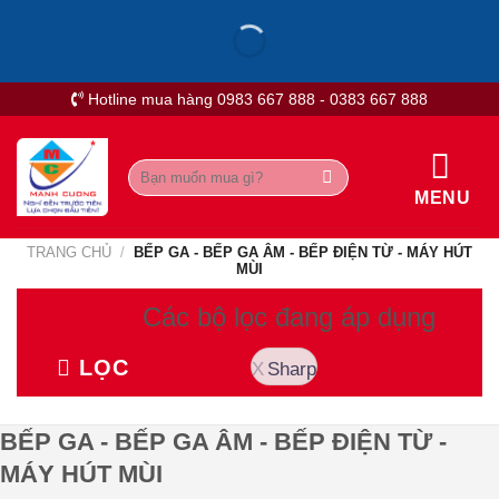
Skip
to
content
Hotline mua hàng 0983 667 888 - 0383 667 888
Tìm
kiếm:
MENU
TRANG CHỦ
/
BẾP GA - BẾP GA ÂM - BẾP ĐIỆN TỪ - MÁY HÚT
MÙI
Các bộ lọc đang áp dụng
LỌC
Sharp
BẾP GA - BẾP GA ÂM - BẾP ĐIỆN TỪ -
MÁY HÚT MÙI