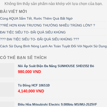
Không tìm thấy sản phẩm nào khớp với lựa chọn của bạn.
BÀI VIẾT MỚI
Cùng AQUA Sắm Tết, Rước Thêm Quà Bất Ngờ
??RẺ HƠN KHAI TRƯƠNG THƯỞNG NHIỀU TRÚNG LỚN? ?
ĐẠI TIỆC SIÊU TO- ĐÃI QUÀ SIÊU KHỦNG
??? ĐẠI TIỆC SIÊU TO- ĐÃI QUÀ SIÊU KHỦNG ???
Cách Sử Dụng Bình Nóng Lạnh An Toàn Tuyệt Đối Với Người Sử Dụng
CÓ THỂ BẠN SẼ THÍCH
Nồi Áp Suất Điện Đa Năng SUNHOUSE SHD1552 Đỏ
980,000
VND
Tủ Đông HCF 106S1Đ
4,140,000
VND
Điều Hòa Mitsubishi Electric 9.000btu MS/MU-JS25VF