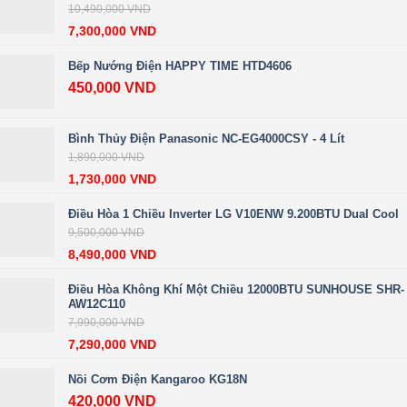
10,490,000
VND
7,300,000
VND
Bếp Nướng Điện HAPPY TIME HTD4606
450,000
VND
Bình Thủy Điện Panasonic NC-EG4000CSY - 4 Lít
1,890,000
VND
1,730,000
VND
Điều Hòa 1 Chiều Inverter LG V10ENW 9.200BTU Dual Cool
9,500,000
VND
8,490,000
VND
Điều Hòa Không Khí Một Chiều 12000BTU SUNHOUSE SHR-
AW12C110
7,990,000
VND
7,290,000
VND
Nồi Cơm Điện Kangaroo KG18N
420,000
VND