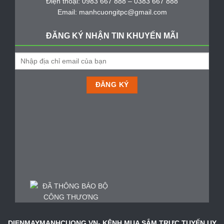
Điện thoại: 0983 667 888 – 0383 667 888
Email: manhcuongitpc@gmail.com
ĐĂNG KÝ NHẬN TIN KHUYẾN MÃI
DIENMAYMANHCUONG.VN- KÊNH MUA SẮM TRỰC TUYẾN UY