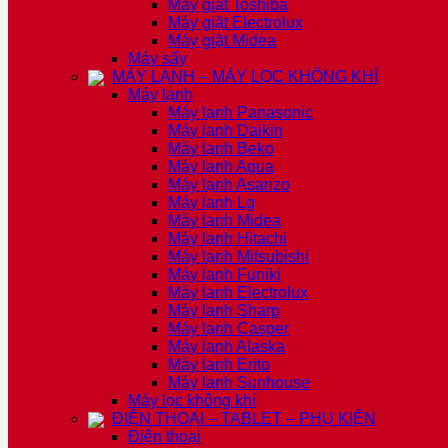
Máy giặt Toshiba
Máy giặt Electrolux
Máy giặt Midea
Máy sấy
MÁY LẠNH – MÁY LỌC KHÔNG KHÍ
Máy lạnh
Máy lạnh Panasonic
Máy lạnh Daikin
Máy lạnh Beko
Máy lạnh Aqua
Máy lạnh Asanzo
Máy lạnh Lg
Máy lạnh Midea
Máy lạnh Hitachi
Máy lạnh Mitsubishi
Máy lạnh Funiki
Máy lạnh Electrolux
Máy lạnh Sharp
Máy lạnh Casper
Máy lạnh Alaska
Máy lạnh Erito
Máy lạnh Sunhouse
Máy lọc không khí
ĐIỆN THOẠI – TABLET – PHỤ KIỆN
Điện thoại