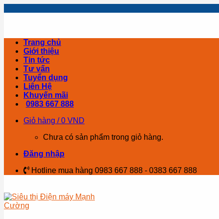
Skip
to
content
Trang chủ
Giới thiệu
Tin tức
Tư vấn
Tuyển dụng
Liên Hệ
Khuyến mãi
0983 667 888
Giỏ hàng /
0
VND
Chưa có sản phẩm trong giỏ hàng.
Đăng nhập
Hotline mua hàng 0983 667 888 - 0383 667 888