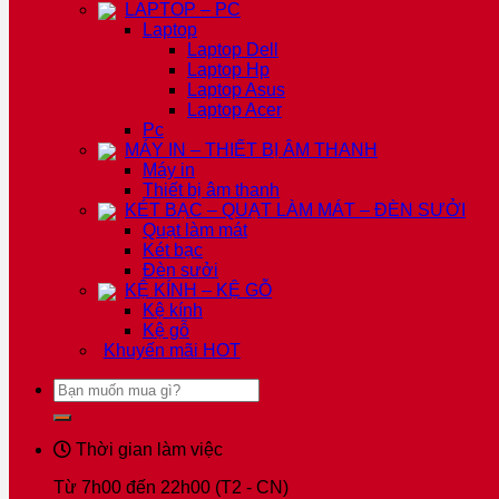
LAPTOP – PC
Laptop
Laptop Dell
Laptop Hp
Laptop Asus
Laptop Acer
Pc
MÁY IN – THIẾT BỊ ÂM THANH
Máy in
Thiết bị âm thanh
KÉT BẠC – QUẠT LÀM MÁT – ĐÈN SƯỞI
Quạt làm mát
Két bạc
Đèn sưởi
KỆ KÍNH – KỆ GỖ
Kệ kính
Kệ gỗ
Khuyến mãi
HOT
Tìm
kiếm:
Thời gian làm việc
Từ 7h00 đến 22h00 (T2 - CN)