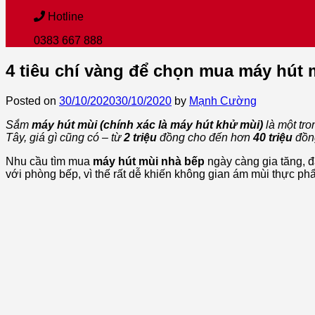
Hotline
0383 667 888
4 tiêu chí vàng để chọn mua máy hút 
Posted on
30/10/2020
30/10/2020
by
Mạnh Cường
Sắm
máy hút mùi (chính xác là máy hút khử mùi)
là một tro
Tây, giá gì cũng có – từ
2 triệu
đồng cho đến hơn
40 triệu
đồng
Nhu cầu tìm mua
máy hút mùi nhà bếp
ngày càng gia tăng, đ
với phòng bếp, vì thế rất dễ khiến không gian ám mùi thực p