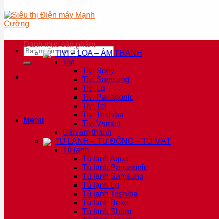
Danh mục sản phẩm
Tìm
TIVI – LOA – ÂM THANH
kiếm:
Tivi
Tivi Sony
Tivi Samsung
Tivi Lg
Tivi Panasonic
Tivi Tcl
Tivi Toshiba
Menu
Tivi Vsmart
Dàn âm thanh
TỦ LẠNH – TỦ ĐÔNG – TỦ MÁT
Tủ lạnh
Tủ lạnh Aqua
Tủ lạnh Panasonic
Tủ lạnh Samsung
Tủ lạnh Lg
Tủ lạnh Toshiba
Tủ lạnh Beko
Tủ lạnh Sharp