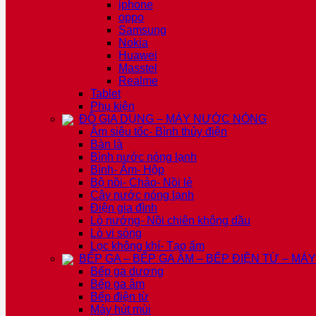
iphone
oppo
Samsung
Nokia
Huawei
Masstel
Realme
Tablet
Phụ kiện
ĐỒ GIA DỤNG – MÁY NƯỚC NÓNG
Ấm siêu tốc- Bình thủy điện
Bàn là
Bình nước nóng lạnh
Bình- Ấm- Hộp
Bộ nồi- Chảo- Nồi lẻ
Cây nước nóng lạnh
Điện gia đình
Lò nướng- Nồi chiên không dầu
Lò vi sóng
Lọc không khí- Tạo ẩm
BẾP GA – BẾP GA ÂM – BẾP ĐIỆN TỪ – MÁ
Bếp ga dương
Bếp ga âm
Bếp điện từ
Máy hút mùi