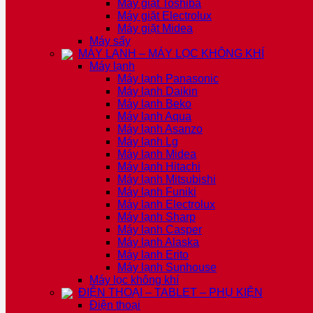
Máy giặt Toshiba
Máy giặt Electrolux
Máy giặt Midea
Máy sấy
MÁY LẠNH – MÁY LỌC KHÔNG KHÍ
Máy lạnh
Máy lạnh Panasonic
Máy lạnh Daikin
Máy lạnh Beko
Máy lạnh Aqua
Máy lạnh Asanzo
Máy lạnh Lg
Máy lạnh Midea
Máy lạnh Hitachi
Máy lạnh Mitsubishi
Máy lạnh Funiki
Máy lạnh Electrolux
Máy lạnh Sharp
Máy lạnh Casper
Máy lạnh Alaska
Máy lạnh Erito
Máy lạnh Sunhouse
Máy lọc không khí
ĐIỆN THOẠI – TABLET – PHỤ KIỆN
Điện thoại