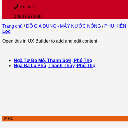
Hotline
0383 667 888
Trang chủ
/
ĐỒ GIA DỤNG - MÁY NƯỚC NÓNG
/
PHỤ KIỆN
Lọc
Open this in UX Builder to add and edit content
Ngã Tư Ba Mỏ, Thanh Sơn, Phú Thọ
Ngã Ba La Phù, Thanh Thủy, Phú Thọ
-29%