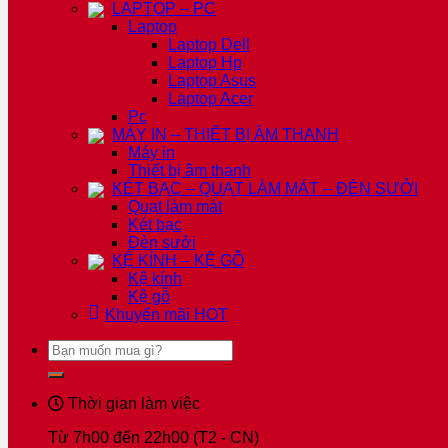
LAPTOP – PC
Laptop
Laptop Dell
Laptop Hp
Laptop Asus
Laptop Acer
Pc
MÁY IN – THIẾT BỊ ÂM THANH
Máy in
Thiết bị âm thanh
KÉT BẠC – QUẠT LÀM MÁT – ĐÈN SƯỞI
Quạt làm mát
Két bạc
Đèn sưởi
KỆ KÍNH – KỆ GỖ
Kệ kính
Kệ gỗ
Khuyến mãi
HOT
Tìm
kiếm:
Thời gian làm việc
Từ 7h00 đến 22h00 (T2 - CN)