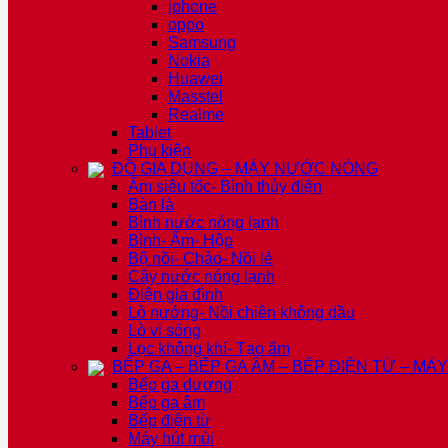
iphone
oppo
Samsung
Nokia
Huawei
Masstel
Realme
Tablet
Phụ kiện
ĐỒ GIA DỤNG – MÁY NƯỚC NÓNG
Ấm siêu tốc- Bình thủy điện
Bàn là
Bình nước nóng lạnh
Bình- Ấm- Hộp
Bộ nồi- Chảo- Nồi lẻ
Cây nước nóng lạnh
Điện gia đình
Lò nướng- Nồi chiên không dầu
Lò vi sóng
Lọc không khí- Tạo ẩm
BẾP GA – BẾP GA ÂM – BẾP ĐIỆN TỪ – MÁ
Bếp ga dương
Bếp ga âm
Bếp điện từ
Máy hút mùi