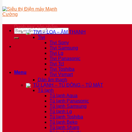
Danh mục sản phẩm
Tìm
TIVI – LOA – ÂM THANH
kiếm:
Tivi
Tivi Sony
Tivi Samsung
Tivi Lg
Tivi Panasonic
Tivi Tcl
Tivi Toshiba
Menu
Tivi Vsmart
Dàn âm thanh
TỦ LẠNH – TỦ ĐÔNG – TỦ MÁT
Tủ lạnh
Tủ lạnh Aqua
Tủ lạnh Panasonic
Tủ lạnh Samsung
Tủ lạnh Lg
Tủ lạnh Toshiba
Tủ lạnh Beko
Tủ lạnh Sharp