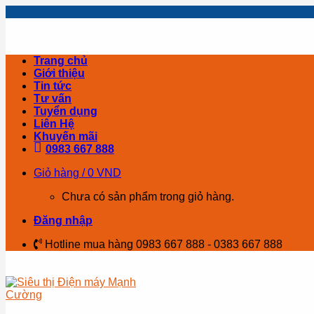
Skip
to
content
Trang chủ
Giới thiệu
Tin tức
Tư vấn
Tuyển dụng
Liên Hệ
Khuyến mãi
0983 667 888
Giỏ hàng /
0
VND
Chưa có sản phẩm trong giỏ hàng.
Đăng nhập
Hotline mua hàng 0983 667 888 - 0383 667 888