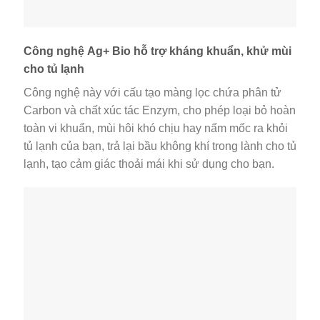
Lưu ý là ngăn này chỉ lưu trữ tươi ăn trong ngày, nên
nếu để lâu hơn thì bạn nên trữ đông nhé.