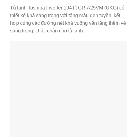
Tủ lạnh Toshiba Inverter 194 lít GR-A25VM (UKG) có
thiết kế khá sang trọng với tông màu đen tuyền, kết
hợp cùng các đường nét khá vuông vắn tăng thêm vẻ
sang trọng, chắc chắn cho tủ lạnh.
Bên cạnh đó với dung tích 194 lít, chiếc tủ lạnh 2
cửa này sẽ phù hợp cho gia đình với 2 – 3 thành viên
sử dụng.