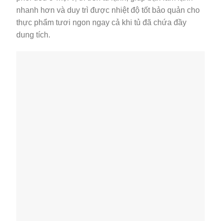
Bảo quản không cần rã đông thực phẩm với ngăn
cấp đông mềm
Ngăn cấp đông mềm Ultra Cooling Zone sẽ bảo quản
thực phẩm của bạn ở nhiệt độ -1 độ C, để bạn có thể
bảo quản các thực phẩm tươi sống và có thể lấy ra,
chế biến ngay mà không cần phải chờ thực phẩm rã
đông, tiết kiệm thời gian khá nhiều cho bạn.