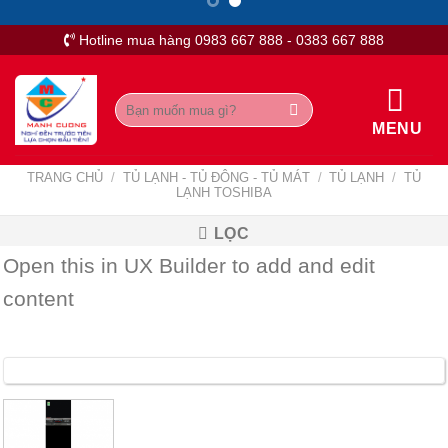
Skip
to
Hotline mua hàng 0983 667 888 - 0383 667 888
content
Tìm
kiếm:
MENU
TRANG CHỦ
/
TỦ LẠNH - TỦ ĐÔNG - TỦ MÁT
/
TỦ LẠNH
/
TỦ
LẠNH TOSHIBA
LỌC
Open this in UX Builder to add and edit
content