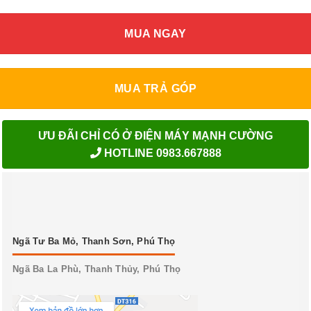
MUA NGAY
MUA TRẢ GÓP
ƯU ĐÃI CHỈ CÓ Ở ĐIỆN MÁY MẠNH CƯỜNG
HOTLINE 0983.667888
Ngã Tư Ba Mỏ, Thanh Sơn, Phú Thọ
Ngã Ba La Phù, Thanh Thủy, Phú Thọ