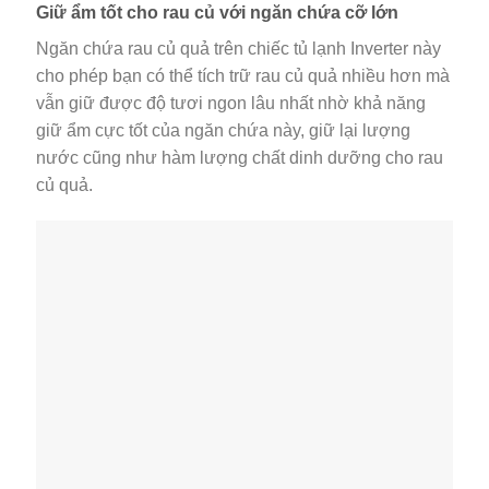
MG
5,490,000
VND
Quà Tặng
Ưu đãi
Giá tốt
CHĂM SÓC KHÁCH HÀNG
Chính Sách Đổi Trả Hàng
Chính Sách Giao Nhận & Lắp Đặt
Quy Định Hình Thức Thanh Toán
ĐIỆN MÁY MẠNH CƯỜNG
GIỚI THIỆU
Bảo Mật Thông Tin