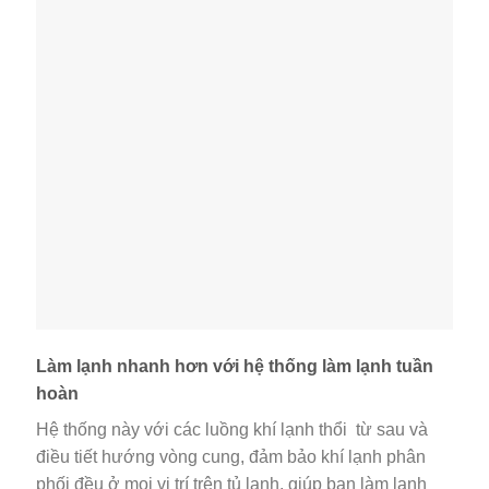
dung tích.
Công nghệ Ag+ Bio hỗ trợ kháng khuẩn, khử mùi
cho tủ lạnh
Công nghệ này với cấu tạo màng lọc chứa phân tử
Carbon và chất xúc tác Enzym, cho phép loại bỏ hoàn
toàn vi khuẩn, mùi hôi khó chịu hay nấm mốc ra khỏi
tủ lạnh của bạn, trả lại bầu không khí trong lành cho tủ
lạnh, tạo cảm giác thoải mái khi sử dụng cho bạn.