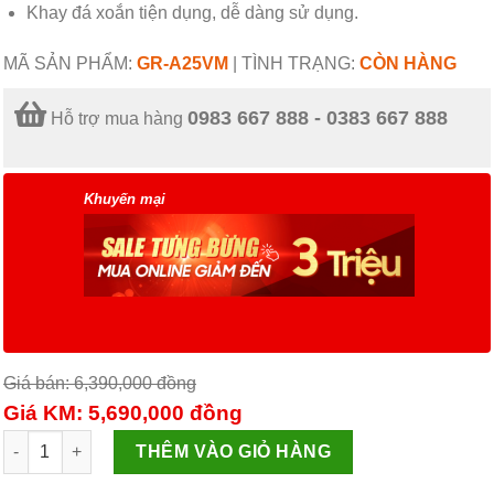
Khay đá xoắn tiện dụng, dễ dàng sử dụng.
MÃ SẢN PHẨM:
GR-A25VM
|
TÌNH TRẠNG:
CÒN HÀNG
0983 667 888 - 0383 667 888
Hỗ trợ mua hàng
Khuyến mại
Giá bán: 6,390,000
đồng
Giá KM: 5,690,000
đồng
Tủ lạnh Toshiba Inverter 194 lít GR-A25VM số lượng
THÊM VÀO GIỎ HÀNG