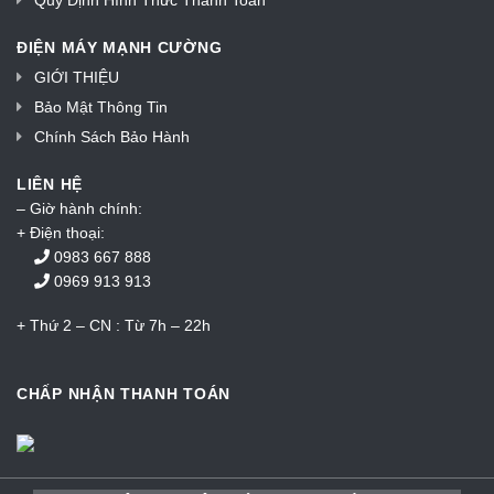
Giấy chứng nhận ĐKKD SỐ: 2600961030 do Sở kế hoạch & đầu
Tư Tỉnh Phú Thọ cấp ngày 27/5/2016 giây phép ICP SỐ 02/GP-
STTTT do sở thông tin & truyền thông tỉnh Phú Thọ cấp ngày
30/05/2016. Địa chỉ: Khu phố, Thị Trấn Thanh Thủy, Huyện
Thanh Thủy, Tỉnh Phú Thọ, Việt Nam .
Email:manhcuongitpc@gmail.com. Copyright 1999-2017 Công Ty
TNHH TM&DV ĐIỆN MÁY MẠNH CƯỜNG
Thiết Kế Web & Marketing Bởi Partner Google:
https://weba.vn/