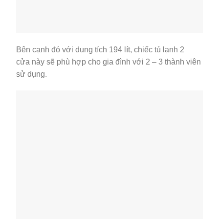
Vận hành ổn định tiết kiệm điện với công nghệ
inverter
Bạn sẽ không còn phải lo chi phí tiền điện sử dụng
hàng tháng nữa vì với công nghệ Inverter được hãng
tích hợp trên chiếc tủ lạnh Toshiba này sẽ hỗ trợ bạn
tiết kiệm điện rất tốt, giúp giảm đi được một khoản chi
phí cho bạn. Bên cạnh đó, công nghệ này còn hỗ trợ
tủ lạnh vận hành êm ái, ổn định, bền bỉ theo thời gian.