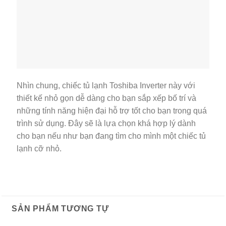
Chính Sách Bảo Hành
LIÊN HỆ
– Giờ hành chính:
+ Điện thoại:
0983 667 888
0969 913 913
+ Thứ 2 – CN : Từ 7h – 22h
CHẤP NHẬN THANH TOÁN
SIÊU THỊ ĐIỆN MÁY MẠNH CƯỜNG
VP giao dịch: Ngã Ba La Phù, Thanh Thủy, Phú Thọ
Showroom: Ngã Tư Ba Mỏ, Thanh Sơn, Phú Thọ
Điện thoại: 0983 667 888 – 0383 667 888
Email: manhcuongitpc@gmail.com