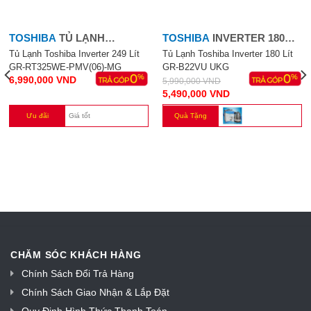
ĐĂNG KÝ NHẬN TIN KHUYẾN MÃI
DIENMAYMANHCUONG.VN- KÊNH MUA SẮM TRỰC TUYẾN UY
TIN GIÁ TỐT HÀNG ĐẦU VIỆT NAM.