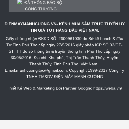
DIENMAYMANHCUONG.VN- KÊNH MUA SẮM TRỰC TUYẾN UY
TIN GIÁ TỐT HÀNG ĐẦU VIỆT NAM.
Giấy chứng nhận ĐKKD SỐ: 2600961030 do Sở kế hoạch & đầu
Tư Tỉnh Phú Thọ cấp ngày 27/5/2016 giây phép ICP SỐ 02/GP-
STTTT do sở thông tin & truyền thông tỉnh Phú Thọ cấp ngày
30/05/2016. Địa chỉ: Khu phố, Thị Trấn Thanh Thủy, Huyện
Thanh Thủy, Tỉnh Phú Thọ, Việt Nam .
Email:manhcuongitpc@gmail.com. Copyright 1999-2017 Công Ty
TNHH TM&DV ĐIỆN MÁY MẠNH CƯỜNG
Thiết Kế Web & Marketing Bởi Partner Google:
https://weba.vn/