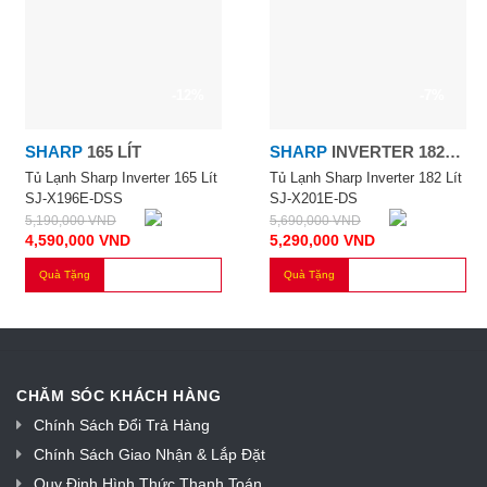
-12%
-7%
SHARP
165 LÍT
SHARP
INVERTER 182
LÍT
Tủ Lạnh Sharp Inverter 165 Lít
Tủ Lạnh Sharp Inverter 182 Lít
SJ-X196E-DSS
SJ-X201E-DS
5,190,000
VND
5,690,000
VND
4,590,000
VND
5,290,000
VND
Quà Tặng
Quà Tặng
CHĂM SÓC KHÁCH HÀNG
Chính Sách Đổi Trả Hàng
Chính Sách Giao Nhận & Lắp Đặt
Quy Định Hình Thức Thanh Toán