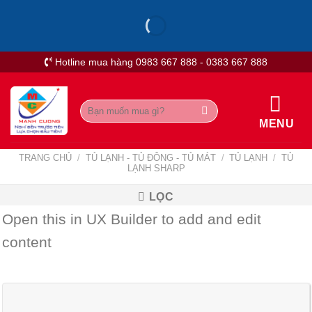
Skip
to
content
Hotline mua hàng 0983 667 888 - 0383 667 888
Tìm
kiếm:
MENU
TRANG CHỦ
/
TỦ LẠNH - TỦ ĐÔNG - TỦ MÁT
/
TỦ LẠNH
/
TỦ
LẠNH SHARP
LỌC
Open this in UX Builder to add and edit
content