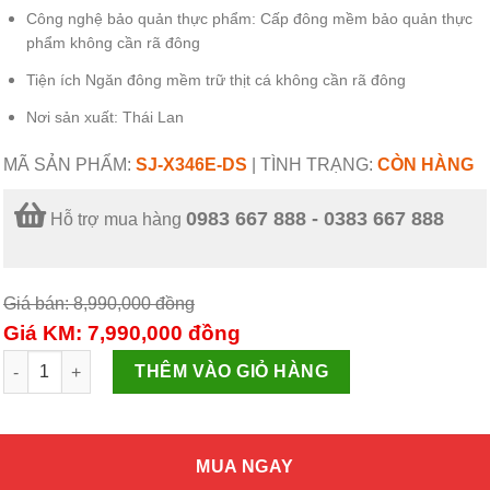
Công nghệ bảo quản thực phẩm:
Cấp đông mềm bảo quản thực
phẩm không cần rã đông
Tiện ích
Ngăn đông mềm trữ thịt cá không cần rã đông
Nơi sản xuất:
Thái Lan
MÃ SẢN PHẨM:
SJ-X346E-DS
|
TÌNH TRẠNG:
CÒN HÀNG
0983 667 888 - 0383 667 888
Hỗ trợ mua hàng
Giá bán: 8,990,000
đồng
Giá KM: 7,990,000
đồng
Tủ lạnh Sharp Inverter 315 lít SJ-X346E-DS số lượng
THÊM VÀO GIỎ HÀNG
MUA NGAY