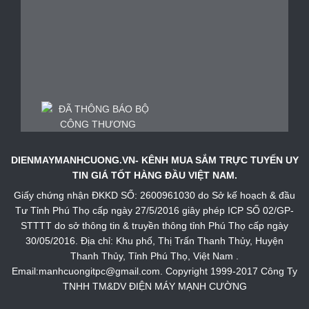
DIENMAYMANHCUONG.VN- KÊNH MUA SẮM TRỰC TUYẾN UY
TIN GIÁ TỐT HÀNG ĐẦU VIỆT NAM.
Giấy chứng nhận ĐKKD SỐ: 2600961030 do Sở kế hoạch & đầu
Tư Tỉnh Phú Thọ cấp ngày 27/5/2016 giây phép ICP SỐ 02/GP-
STTTT do sở thông tin & truyền thông tỉnh Phú Thọ cấp ngày
30/05/2016. Địa chỉ: Khu phố, Thị Trấn Thanh Thủy, Huyện
Thanh Thủy, Tỉnh Phú Thọ, Việt Nam .
Email:manhcuongitpc@gmail.com. Copyright 1999-2017 Công Ty
TNHH TM&DV ĐIỆN MÁY MẠNH CƯỜNG