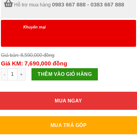
0983 667 888 - 0383 667 888
Hỗ trợ mua hàng
Khuyến mại
Giá bán: 8,590,000
đồng
Giá KM: 7,690,000
đồng
Tủ lạnh Navi Cooling AQR-IG288EN số lượng
THÊM VÀO GIỎ HÀNG
MUA NGAY
MUA TRẢ GÓP