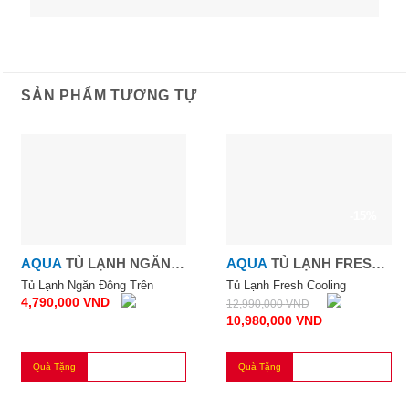
SẢN PHẨM TƯƠNG TỰ
-15%
AQUA
TỦ LẠNH NGĂN
AQUA
TỦ LẠNH FRESH
ĐÔNG TRÊN 143 LÍT
COOLING
Tủ Lạnh Ngăn Đông Trên
Tủ Lạnh Fresh Cooling
4,790,000
VND
12,990,000
VND
10,980,000
VND
Quà Tặng
Quà Tặng