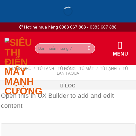
Skip
to
content
Hotline mua hàng 0983 667 888 - 0383 667 888
Tìm
kiếm:
MENU
TRANG CHỦ
/
TỦ LẠNH - TỦ ĐÔNG - TỦ MÁT
/
TỦ LẠNH
/
TỦ
LẠNH AQUA
LỌC
Open this in UX Builder to add and edit
content