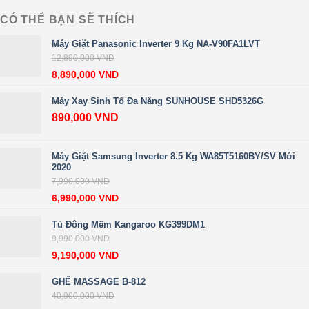
CÓ THỂ BẠN SẼ THÍCH
Máy Giặt Panasonic Inverter 9 Kg NA-V90FA1LVT
12,890,000
VND
8,890,000
VND
Máy Xay Sinh Tố Đa Năng SUNHOUSE SHD5326G
890,000
VND
Máy Giặt Samsung Inverter 8.5 Kg WA85T5160BY/SV Mới
2020
7,990,000
VND
6,990,000
VND
Tủ Đông Mềm Kangaroo KG399DM1
9,990,000
VND
9,190,000
VND
GHẾ MASSAGE B-812
40,900,000
VND