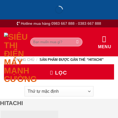
Skip
to
content
Hotline mua hàng 0983 667 888 - 0383 667 888
Tìm
kiếm:
MENU
TRANG CHỦ
/
SẢN PHẨM ĐƯỢC GẮN THẺ “HITACHI”
LỌC
HITACHI