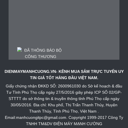
DIENMAYMANHCUONG.VN- KÊNH MUA SẮM TRỰC TUYẾN UY
TIN GIÁ TỐT HÀNG ĐẦU VIỆT NAM.
Giấy chứng nhận ĐKKD SỐ: 2600961030 do Sở kế hoạch & đầu
Tư Tỉnh Phú Thọ cấp ngày 27/5/2016 giây phép ICP SỐ 02/GP-
STTTT do sở thông tin & truyền thông tỉnh Phú Thọ cấp ngày
30/05/2016. Địa chỉ: Khu phố, Thị Trấn Thanh Thủy, Huyện
Thanh Thủy, Tỉnh Phú Thọ, Việt Nam .
Email:manhcuongitpc@gmail.com. Copyright 1999-2017 Công Ty
TNHH TM&DV ĐIỆN MÁY MẠNH CƯỜNG