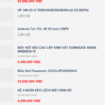
22,880,000
VND
HP 348 G5 I3 7020U/4GB/256GB/Win10 (7XJ62PA)
Liên hệ
Android Tivi TCL 4K 55 Inch L55P8
Liên hệ
MÁY HÚT MÙI CAO CẤP KÍNH VÁT SUNHOUSE MAMA
MMB6818-70
5,990,000
VND
5,490,000
VND
Điều Hoà Panasonic CS/CU-XPU24XKH-8
26,900,000
VND
24,000,000
VND
KỆ 4 NGĂN KÉO LỆCH MẶT KÍNH RỦ
4,590,000
VND
4,290,000
VND