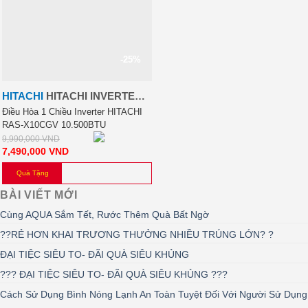
-25%
HITACHI
HITACHI INVERTER
10.500BTU
Điều Hòa 1 Chiều Inverter HITACHI
RAS-X10CGV 10.500BTU
9,990,000
VND
7,490,000
VND
Quà Tặng
BÀI VIẾT MỚI
Cùng AQUA Sắm Tết, Rước Thêm Quà Bất Ngờ
??RẺ HƠN KHAI TRƯƠNG THƯỞNG NHIỀU TRÚNG LỚN? ?
ĐẠI TIỆC SIÊU TO- ĐÃI QUÀ SIÊU KHỦNG
??? ĐẠI TIỆC SIÊU TO- ĐÃI QUÀ SIÊU KHỦNG ???
Cách Sử Dụng Bình Nóng Lạnh An Toàn Tuyệt Đối Với Người Sử Dụng