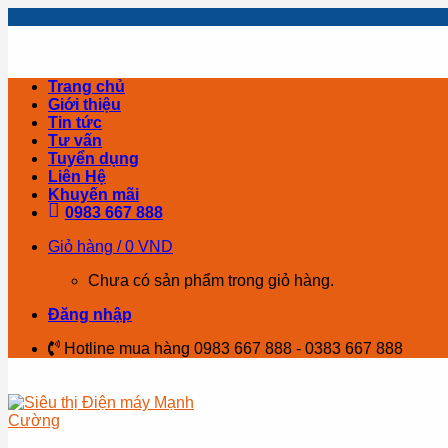
Skip
to
content
Trang chủ
Giới thiệu
Tin tức
Tư vấn
Tuyển dụng
Liên Hệ
Khuyến mãi
0983 667 888
Giỏ hàng /
0
VND
Chưa có sản phẩm trong giỏ hàng.
Đăng nhập
Hotline mua hàng 0983 667 888 - 0383 667 888