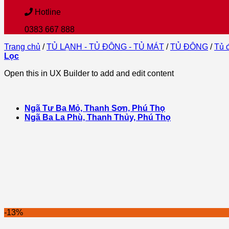
Hotline
0383 667 888
Trang chủ
/
TỦ LẠNH - TỦ ĐÔNG - TỦ MÁT
/
TỦ ĐÔNG
/
Tủ 
Lọc
Open this in UX Builder to add and edit content
Ngã Tư Ba Mỏ, Thanh Sơn, Phú Thọ
Ngã Ba La Phù, Thanh Thủy, Phú Thọ
-13%