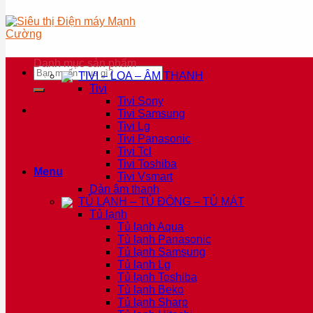
Danh mục sản phẩm
Tìm
TIVI – LOA – ÂM THANH
kiếm:
Tivi
Tivi Sony
Tivi Samsung
Tivi Lg
Tivi Panasonic
Tivi Tcl
Tivi Toshiba
Menu
Tivi Vsmart
Dàn âm thanh
TỦ LẠNH – TỦ ĐÔNG – TỦ MÁT
Tủ lạnh
Tủ lạnh Aqua
Tủ lạnh Panasonic
Tủ lạnh Samsung
Tủ lạnh Lg
Tủ lạnh Toshiba
Tủ lạnh Beko
Tủ lạnh Sharp