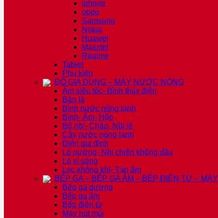
iphone
oppo
Samsung
Nokia
Huawei
Masstel
Realme
Tablet
Phụ kiện
ĐỒ GIA DỤNG – MÁY NƯỚC NÓNG
Ấm siêu tốc- Bình thủy điện
Bàn là
Bình nước nóng lạnh
Bình- Ấm- Hộp
Bộ nồi- Chảo- Nồi lẻ
Cây nước nóng lạnh
Điện gia đình
Lò nướng- Nồi chiên không dầu
Lò vi sóng
Lọc không khí- Tạo ẩm
BẾP GA – BẾP GA ÂM – BẾP ĐIỆN TỪ – MÁ
Bếp ga dương
Bếp ga âm
Bếp điện từ
Máy hút mùi