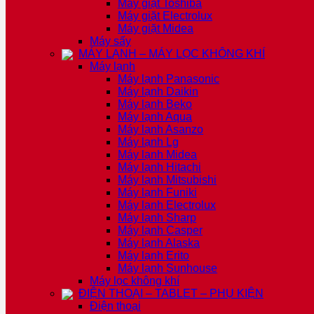
Máy giặt Toshiba
Máy giặt Electrolux
Máy giặt Midea
Máy sấy
MÁY LẠNH – MÁY LỌC KHÔNG KHÍ
Máy lạnh
Máy lạnh Panasonic
Máy lạnh Daikin
Máy lạnh Beko
Máy lạnh Aqua
Máy lạnh Asanzo
Máy lạnh Lg
Máy lạnh Midea
Máy lạnh Hitachi
Máy lạnh Mitsubishi
Máy lạnh Funiki
Máy lạnh Electrolux
Máy lạnh Sharp
Máy lạnh Casper
Máy lạnh Alaska
Máy lạnh Erito
Máy lạnh Sunhouse
Máy lọc không khí
ĐIỆN THOẠI – TABLET – PHỤ KIỆN
Điện thoại