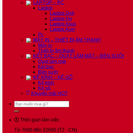
LAPTOP – PC
Laptop
Laptop Dell
Laptop Hp
Laptop Asus
Laptop Acer
Pc
MÁY IN – THIẾT BỊ ÂM THANH
Máy in
Thiết bị âm thanh
KÉT BẠC – QUẠT LÀM MÁT – ĐÈN SƯỞI
Quạt làm mát
Két bạc
Đèn sưởi
KỆ KÍNH – KỆ GỖ
Kệ kính
Kệ gỗ
Khuyến mãi
HOT
Tìm
kiếm:
Thời gian làm việc
Từ 7h00 đến 22h00 (T2 - CN)