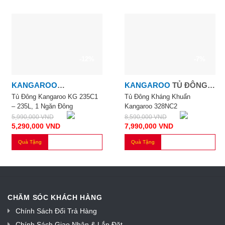
-12%
-7%
KANGAROO
KANGAROO
TỦ ĐÔNG
KANGAROO 235 LÍT
KHÁNG KHUẨN
Tủ Đông Kangaroo KG 235C1
Tủ Đông Kháng Khuẩn
– 235L, 1 Ngăn Đông
Kangaroo 328NC2
(KG235C1)
KANGAROO 328NC2
5,990,000
VND
8,590,000
VND
5,290,000
VND
7,990,000
VND
Quà Tặng
Quà Tặng
CHĂM SÓC KHÁCH HÀNG
Chính Sách Đổi Trả Hàng
Chính Sách Giao Nhận & Lắp Đặt