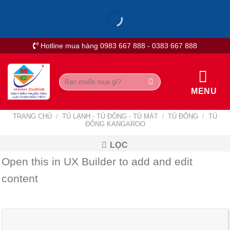
Skip
to
content
Hotline mua hàng 0983 667 888 - 0383 667 888
Tìm
kiếm:
MENU
TRANG CHỦ
/
TỦ LẠNH - TỦ ĐÔNG - TỦ MÁT
/
TỦ ĐÔNG
/
TỦ
ĐÔNG KANGAROO
LỌC
Open this in UX Builder to add and edit
content