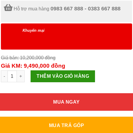
0983 667 888 - 0383 667 888
Hỗ trợ mua hàng
Khuyến mại
Giá bán: 10,200,000
đồng
Giá KM: 9,490,000
đồng
Tủ đông Kangaroo 354 lít KG 668C1 số lượng
THÊM VÀO GIỎ HÀNG
MUA NGAY
MUA TRẢ GÓP