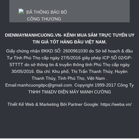
DIENMAYMANHCUONG.VN- KÊNH MUA SẮM TRỰC TUYẾN UY
TIN GIÁ TỐT HÀNG ĐẦU VIỆT NAM.
Giấy chứng nhận ĐKKD SỐ: 2600961030 do Sở kế hoạch & đầu
Tư Tỉnh Phú Thọ cấp ngày 27/5/2016 giây phép ICP SỐ 02/GP-
STTTT do sở thông tin & truyền thông tỉnh Phú Thọ cấp ngày
30/05/2016. Địa chỉ: Khu phố, Thị Trấn Thanh Thủy, Huyện
Thanh Thủy, Tỉnh Phú Thọ, Việt Nam .
Email:manhcuongitpc@gmail.com. Copyright 1999-2017 Công Ty
TNHH TM&DV ĐIỆN MÁY MẠNH CƯỜNG
Thiết Kế Web & Marketing Bởi Partner Google:
https://weba.vn/