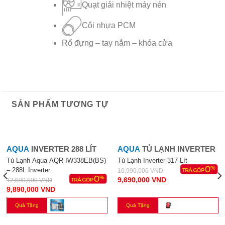
Quạt giải nhiệt máy nén
Côi nhựa PCM
Rổ đựng – tay nắm – khóa cửa
SẢN PHẨM TƯƠNG TỰ
-18%
-12%
AQUA
INVERTER 288 LÍT
AQUA
TỦ LẠNH INVERTER
Tủ Lạnh Aqua AQR-IW338EB(BS)
Tủ Lạnh Inverter 317 Lít
– 288L Inverter
10,990,000
VND
9,690,000
VND
12,090,000
VND
9,890,000
VND
Quà Tặng
Quà Tặng