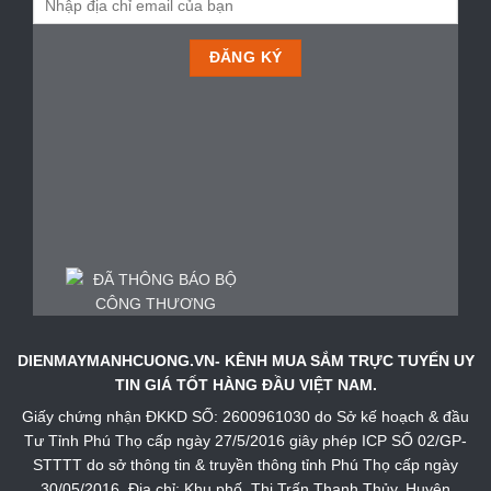
DIENMAYMANHCUONG.VN- KÊNH MUA SẮM TRỰC TUYẾN UY
TIN GIÁ TỐT HÀNG ĐẦU VIỆT NAM.
Giấy chứng nhận ĐKKD SỐ: 2600961030 do Sở kế hoạch & đầu
Tư Tỉnh Phú Thọ cấp ngày 27/5/2016 giây phép ICP SỐ 02/GP-
STTTT do sở thông tin & truyền thông tỉnh Phú Thọ cấp ngày
30/05/2016. Địa chỉ: Khu phố, Thị Trấn Thanh Thủy, Huyện