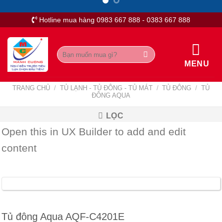
Skip
to
Hotline mua hàng 0983 667 888 - 0383 667 888
content
Tìm
kiếm:
MENU
TRANG CHỦ
/
TỦ LẠNH - TỦ ĐÔNG - TỦ MÁT
/
TỦ ĐÔNG
/
TỦ
ĐÔNG AQUA
LỌC
Open this in UX Builder to add and edit
content
Tủ đông Aqua AQF-C4201E