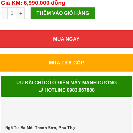
Giá KM: 6,990,000
đồng
Tủ đông Aqua AQF-C4201E số lượng
THÊM VÀO GIỎ HÀNG
MUA NGAY
MUA TRẢ GÓP
ƯU ĐÃI CHỈ CÓ Ở ĐIỆN MÁY MẠNH CƯỜNG
HOTLINE 0983.667888
Ngã Tư Ba Mỏ, Thanh Sơn, Phú Thọ