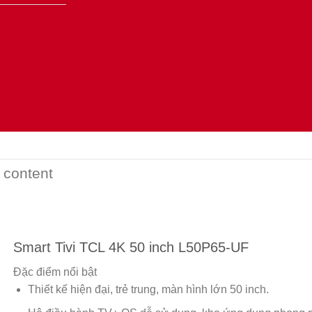
 content
Smart Tivi TCL 4K 50 inch L50P65-UF
Đặc điểm nổi bật
Thiết kế hiện đại, trẻ trung, màn hình lớn 50 inch.