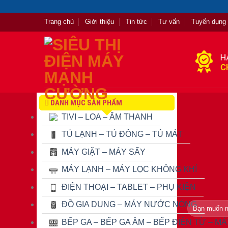
Skip
to
Trang chủ
Giới thiệu
Tin tức
Tư vấn
Tuyển dụng
content
DANH MỤC SẢN PHẨM
TIVI – LOA – ÂM THANH
TỦ LẠNH – TỦ ĐÔNG – TỦ MÁT
MÁY GIẶT – MÁY SẤY
MÁY LẠNH – MÁY LỌC KHÔNG KHÍ
ĐIỆN THOẠI – TABLET – PHỤ KIỆN
ĐỒ GIA DỤNG – MÁY NƯỚC NÓNG
Tìm
kiếm:
BẾP GA – BẾP GA ÂM – BẾP ĐIỆN TỪ – M