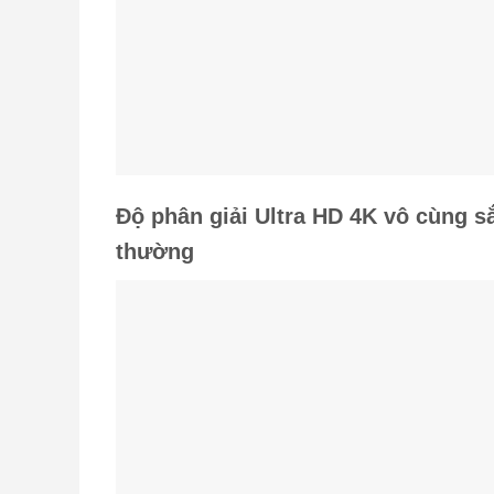
Tivi TCL trang bị công nghệ HDR g
sắc nét hơn