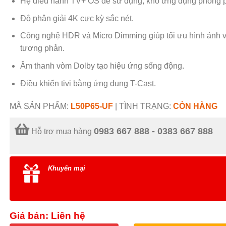
Hệ điều hành
TV+ OS dễ sử dụng, kho ứng dụng phong 
Độ phân giải
4K cực kỳ sắc nét.
Công nghệ
HDR và
Micro Dimming giúp tối ưu hình ảnh 
tương phản.
Âm thanh vòm Dolby tạo hiệu ứng sống động.
Điều khiển tivi bằng ứng dụng
T-Cast.
MÃ SẢN PHẨM:
L50P65-UF
|
TÌNH TRẠNG:
CÒN HÀNG
0983 667 888 - 0383 667 888
Hỗ trợ mua hàng
Khuyến mại
Giá bán: Liên hệ