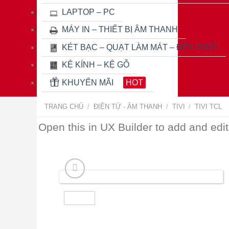
LAPTOP – PC
MÁY IN – THIẾT BỊ ÂM THANH
KÉT BẠC – QUẠT LÀM MÁT – ĐÈN SƯỞI
KỆ KÍNH – KỆ GỖ
KHUYẾN MÃI
HOT
TRANG CHỦ
/
ĐIỆN TỬ - ÂM THANH
/
TIVI
/
TIVI TCL
Open this in UX Builder to add and edit