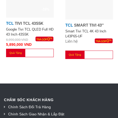
-16%
TCL
TIVI TCL 43S5K
TCL
SMART TIVI 43''
Google Tivi TCL QLED Full HD
Smart Tivi TCL 4K 43 Inch
43 Inch 43S5K
L43P65-UF
6,990,000
VND
Liên hệ
5,890,000
VND
Quà Tặng
Quà Tặng
CHĂM SÓC KHÁCH HÀNG
Chính Sách Đổi Trả Hàng
Chính Sách Giao Nhận & Lắp Đặt