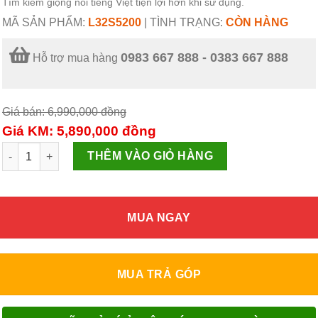
Tìm kiếm giọng nói tiếng Việt tiện lợi hơn khi sử dụng.
MÃ SẢN PHẨM:
L32S5200
|
TÌNH TRẠNG:
CÒN HÀNG
0983 667 888 - 0383 667 888
Hỗ trợ mua hàng
Giá bán: 6,990,000
đồng
Giá KM: 5,890,000
đồng
Smart Tivi TCL 32S5200 32 inch Android TV HDR số lượng
THÊM VÀO GIỎ HÀNG
MUA NGAY
MUA TRẢ GÓP