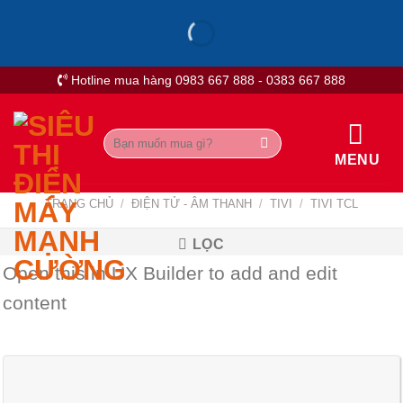
Skip
to
content
Hotline mua hàng 0983 667 888 - 0383 667 888
Tìm
kiếm:
MENU
TRANG CHỦ
/
ĐIỆN TỬ - ÂM THANH
/
TIVI
/
TIVI TCL
LỌC
Open this in UX Builder to add and edit
content