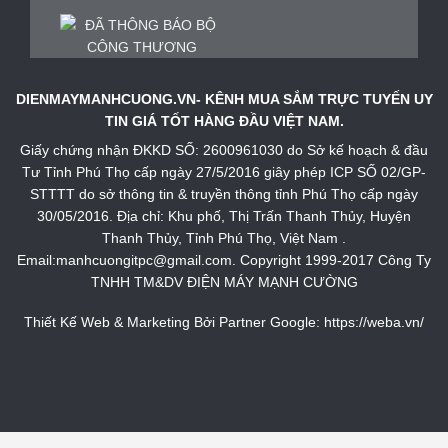
DIENMAYMANHCUONG.VN- KÊNH MUA SẮM TRỰC TUYẾN UY
TIN GIÁ TỐT HÀNG ĐẦU VIỆT NAM.
Giấy chứng nhận ĐKKD SỐ: 2600961030 do Sở kế hoạch & đầu
Tư Tỉnh Phú Thọ cấp ngày 27/5/2016 giây phép ICP SỐ 02/GP-
STTTT do sở thông tin & truyền thông tỉnh Phú Thọ cấp ngày
30/05/2016. Địa chỉ: Khu phố, Thị Trấn Thanh Thủy, Huyện
Thanh Thủy, Tỉnh Phú Thọ, Việt Nam .
Email:manhcuongitpc@gmail.com. Copyright 1999-2017 Công Ty
TNHH TM&DV ĐIỆN MÁY MẠNH CƯỜNG
Thiết Kế Web & Marketing Bởi Partner Google:
https://weba.vn/