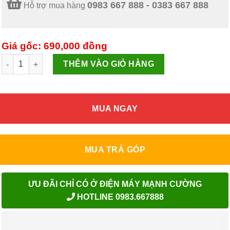
0983 667 888 - 0383 667 888
Hỗ trợ mua hàng
Giá gốc: 690,000
đồng
Quạt sưởi Sunhouse SHD7022 1200 W số lượng
THÊM VÀO GIỎ HÀNG
MUA NGAY
MUA TRẢ GÓP
ƯU ĐÃI CHỈ CÓ Ở ĐIỆN MÁY MẠNH CƯỜNG
HOTLINE 0983.667888