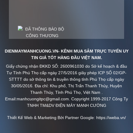
DIENMAYMANHCUONG.VN- KÊNH MUA SẮM TRỰC TUYẾN UY
TIN GIÁ TỐT HÀNG ĐẦU VIỆT NAM.
Giấy chứng nhận ĐKKD SỐ: 2600961030 do Sở kế hoạch & đầu
Tư Tỉnh Phú Thọ cấp ngày 27/5/2016 giây phép ICP SỐ 02/GP-
STTTT do sở thông tin & truyền thông tỉnh Phú Thọ cấp ngày
30/05/2016. Địa chỉ: Khu phố, Thị Trấn Thanh Thủy, Huyện
Thanh Thủy, Tỉnh Phú Thọ, Việt Nam .
Email:manhcuongitpc@gmail.com. Copyright 1999-2017 Công Ty
TNHH TM&DV ĐIỆN MÁY MẠNH CƯỜNG
Thiết Kế Web & Marketing Bởi Partner Google:
https://weba.vn/