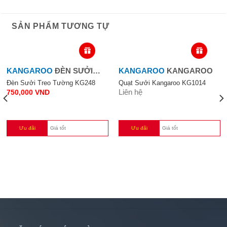
SẢN PHẨM TƯƠNG TỰ
KANGAROO
ĐÈN SƯỞI
KANGAROO
KANGAROO
TREO TƯỜNG KG248
Đèn Sưởi Treo Tường KG248
Quạt Sưởi Kangaroo KG1014
Liên hệ
750,000
VND
Ưu đãi
Giá tốt
Ưu đãi
Giá tốt