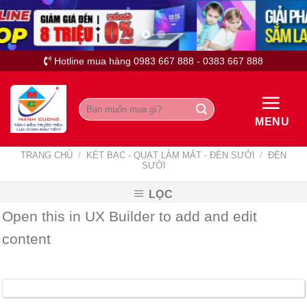
Skip
to
content
Hotline mua hàng 0983 667 888 - 0383 667 888
Tìm
kiếm:
MENU
TRANG CHỦ
/
KÉT BẠC - QUẠT LÀM MÁT - ĐÈN SƯỞI
/
ĐÈN
SƯỞI
LỌC
Open this in UX Builder to add and edit
content