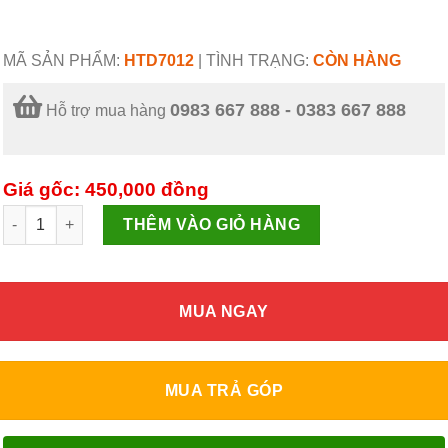
MÃ SẢN PHẨM:
HTD7012
|
TÌNH TRẠNG:
CÒN HÀNG
0983 667 888 - 0383 667 888
Hỗ trợ mua hàng
Giá gốc: 450,000
đồng
Quạt sưởi hồng ngoại Happy Time HTD7012 số lượng
THÊM VÀO GIỎ HÀNG
MUA NGAY
MUA TRẢ GÓP