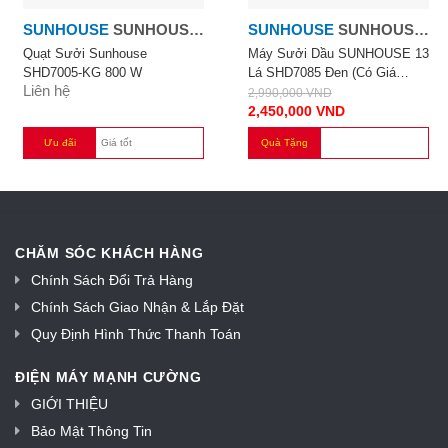
SUNHOUSE
SUNHOUSE
SUNHOUSE
SUNHOUSE
800W
13 THANH
Quạt Sưởi Sunhouse
Máy Sưởi Dầu SUNHOUSE 13
SHD7005-KG 800 W
Lá SHD7085 Đen (có Giá
Liên hệ
Phơi)
2,990,000
VND
2,450,000
VND
Ưu đãi
Giá tốt
Quà Tặng
CHĂM SÓC KHÁCH HÀNG
Chính Sách Đổi Trả Hàng
Chính Sách Giao Nhận & Lắp Đặt
Quy Định Hình Thức Thanh Toán
ĐIỆN MÁY MẠNH CƯỜNG
GIỚI THIỆU
Bảo Mật Thông Tin