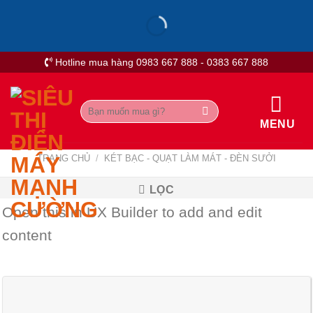
Skip
to
content
Hotline mua hàng 0983 667 888 - 0383 667 888
Tìm
kiếm:
MENU
TRANG CHỦ
/
KÉT BẠC - QUẠT LÀM MÁT - ĐÈN SƯỞI
LỌC
Open this in UX Builder to add and edit
content