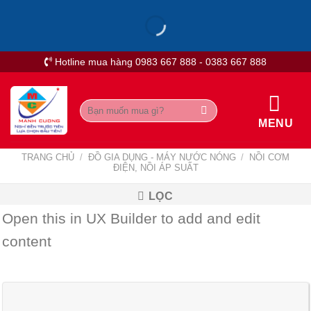
Skip
to
content
Hotline mua hàng 0983 667 888 - 0383 667 888
Tìm
kiếm:
MENU
TRANG CHỦ
/
ĐỒ GIA DỤNG - MÁY NƯỚC NÓNG
/
NỒI CƠM
ĐIỆN, NỒI ÁP SUẤT
LỌC
Open this in UX Builder to add and edit
content