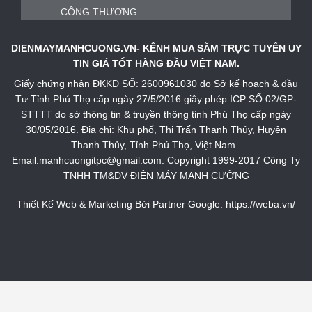
DIENMAYMANHCUONG.VN- KÊNH MUA SẮM TRỰC TUYẾN UY
TIN GIÁ TỐT HÀNG ĐẦU VIỆT NAM.
Giấy chứng nhận ĐKKD SỐ: 2600961030 do Sở kế hoạch & đầu
Tư Tỉnh Phú Thọ cấp ngày 27/5/2016 giây phép ICP SỐ 02/GP-
STTTT do sở thông tin & truyền thông tỉnh Phú Thọ cấp ngày
30/05/2016. Địa chỉ: Khu phố, Thị Trấn Thanh Thủy, Huyện
Thanh Thủy, Tỉnh Phú Thọ, Việt Nam .
Email:manhcuongitpc@gmail.com. Copyright 1999-2017 Công Ty
TNHH TM&DV ĐIỆN MÁY MẠNH CƯỜNG
Thiết Kế Web & Marketing Bởi Partner Google:
https://weba.vn/