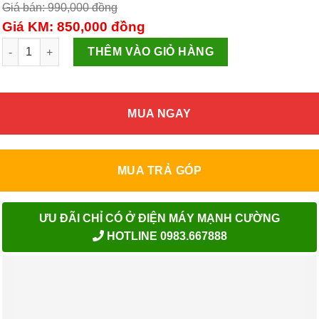
Giá bán: 990,000
đồng
Giá KM: 850,000
đồng
Nồi cơm điện Kangaroo KG29 số lượng
THÊM VÀO GIỎ HÀNG
MUA NGAY
MUA TRẢ GÓP
ƯU ĐÃI CHỈ CÓ Ở ĐIỆN MÁY MẠNH CƯỜNG
HOTLINE 0983.667888