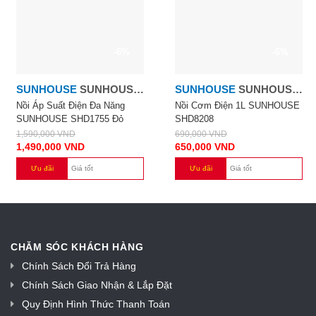
-6%
-6%
SUNHOUSE
SUNHOUSE
SUNHOUSE
SUNHOUSE
1.8L
1.0L
Nồi Áp Suất Điện Đa Năng
Nồi Cơm Điện 1L SUNHOUSE
SUNHOUSE SHD1755 Đỏ
SHD8208
1,590,000
VND
690,000
VND
1,490,000
VND
650,000
VND
Ưu đãi
Giá tốt
Ưu đãi
Giá tốt
CHĂM SÓC KHÁCH HÀNG
Chính Sách Đổi Trả Hàng
Chính Sách Giao Nhận & Lắp Đặt
Quy Định Hình Thức Thanh Toán