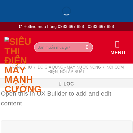
Skip
to
content
Hotline mua hàng 0983 667 888 - 0383 667 888
Tìm
kiếm:
MENU
TRANG CHỦ
/
ĐỒ GIA DỤNG - MÁY NƯỚC NÓNG
/
NỒI CƠM
ĐIỆN, NỒI ÁP SUẤT
LỌC
Open this in UX Builder to add and edit
content