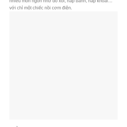
nhiều món ngon như đồ xôi, hấp bánh, hấp khoai…
với chỉ một chiếc nồi cơm điện.