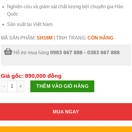
Nghiên cứu và giám sát chất lượng bởi chuyên gia Hàn
Quốc
Sản xuất tại Việt Nam
MÃ SẢN PHẨM:
SH18M
|
TÌNH TRẠNG:
CÒN HÀNG
0983 667 888 - 0383 667 888
Hỗ trợ mua hàng
Giá gốc: 890,000
đồng
NỒI CƠM ĐIỆN 1.8L SUNHOUSE SH18M số lượng
THÊM VÀO GIỎ HÀNG
MUA NGAY