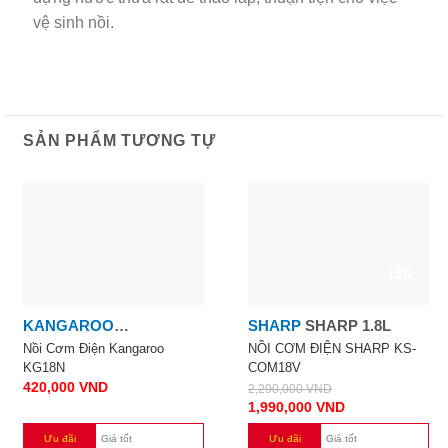
vệ sinh nồi.
SẢN PHẨM TƯƠNG TỰ
-13%
KANGAROO
SHARP
SHARP 1.8L
KANGAROO 1.2L
Nồi Cơm Điện Kangaroo
NỒI CƠM ĐIỆN SHARP KS-
KG18N
COM18V
420,000
VND
2,290,000
VND
1,990,000
VND
Ưu đãi
Giá tốt
Ưu đãi
Giá tốt