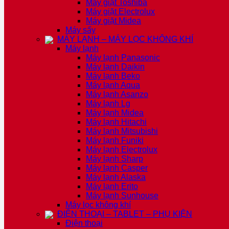
Máy giặt Toshiba
Máy giặt Electrolux
Máy giặt Midea
Máy sấy
MÁY LẠNH – MÁY LỌC KHÔNG KHÍ
Máy lạnh
Máy lạnh Panasonic
Máy lạnh Daikin
Máy lạnh Beko
Máy lạnh Aqua
Máy lạnh Asanzo
Máy lạnh Lg
Máy lạnh Midea
Máy lạnh Hitachi
Máy lạnh Mitsubishi
Máy lạnh Funiki
Máy lạnh Electrolux
Máy lạnh Sharp
Máy lạnh Casper
Máy lạnh Alaska
Máy lạnh Erito
Máy lạnh Sunhouse
Máy lọc không khí
ĐIỆN THOẠI – TABLET – PHỤ KIỆN
Điện thoại