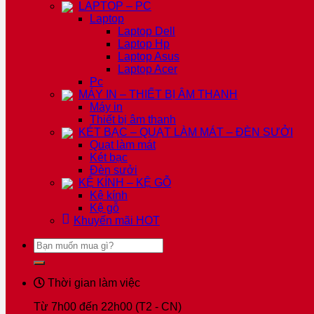
LAPTOP – PC
Laptop
Laptop Dell
Laptop Hp
Laptop Asus
Laptop Acer
Pc
MÁY IN – THIẾT BỊ ÂM THANH
Máy in
Thiết bị âm thanh
KÉT BẠC – QUẠT LÀM MÁT – ĐÈN SƯỞI
Quạt làm mát
Két bạc
Đèn sưởi
KỆ KÍNH – KỆ GỖ
Kệ kính
Kệ gỗ
Khuyến mãi
HOT
Tìm
kiếm:
Thời gian làm việc
Từ 7h00 đến 22h00 (T2 - CN)