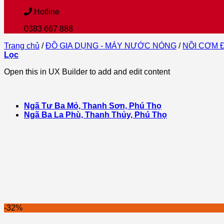
Hotline
0383 667 888
Trang chủ
/
ĐỒ GIA DỤNG - MÁY NƯỚC NÓNG
/
NỒI CƠM Đ
Lọc
Open this in UX Builder to add and edit content
Ngã Tư Ba Mỏ, Thanh Sơn, Phú Thọ
Ngã Ba La Phù, Thanh Thủy, Phú Thọ
-32%