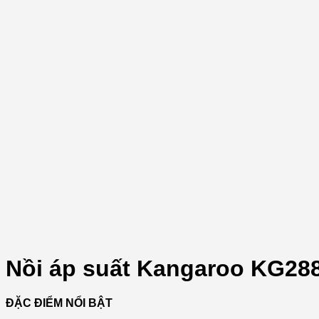
Nồi áp suất Kangaroo KG28
ĐẶC ĐIỂM NỔI BẬT