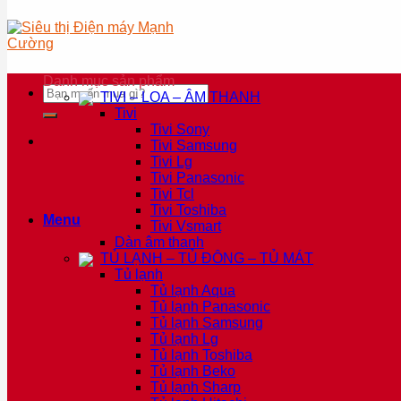
Danh mục sản phẩm
Tìm
TIVI – LOA – ÂM THANH
kiếm:
Tivi
Tivi Sony
Tivi Samsung
Tivi Lg
Tivi Panasonic
Tivi Tcl
Tivi Toshiba
Menu
Tivi Vsmart
Dàn âm thanh
TỦ LẠNH – TỦ ĐÔNG – TỦ MÁT
Tủ lạnh
Tủ lạnh Aqua
Tủ lạnh Panasonic
Tủ lạnh Samsung
Tủ lạnh Lg
Tủ lạnh Toshiba
Tủ lạnh Beko
Tủ lạnh Sharp