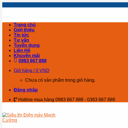
Skip
to
content
Trang chủ
Giới thiệu
Tin tức
Tư vấn
Tuyển dụng
Liên Hệ
Khuyến mãi
0983 667 888
Giỏ hàng /
0
VND
Chưa có sản phẩm trong giỏ hàng.
Đăng nhập
Hotline mua hàng 0983 667 888 - 0383 667 888