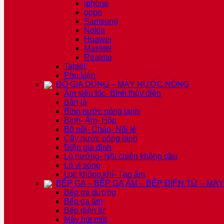
iphone
oppo
Samsung
Nokia
Huawei
Masstel
Realme
Tablet
Phụ kiện
ĐỒ GIA DỤNG – MÁY NƯỚC NÓNG
Ấm siêu tốc- Bình thủy điện
Bàn là
Bình nước nóng lạnh
Bình- Ấm- Hộp
Bộ nồi- Chảo- Nồi lẻ
Cây nước nóng lạnh
Điện gia đình
Lò nướng- Nồi chiên không dầu
Lò vi sóng
Lọc không khí- Tạo ẩm
BẾP GA – BẾP GA ÂM – BẾP ĐIỆN TỪ – MÁ
Bếp ga dương
Bếp ga âm
Bếp điện từ
Máy hút mùi