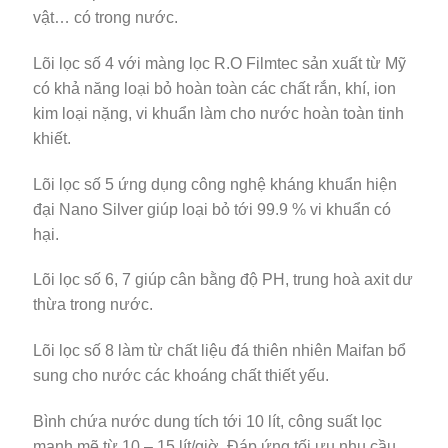
vật… có trong nước.
Lõi lọc số 4 với màng lọc R.O Filmtec sản xuất từ Mỹ
có khả năng loại bỏ hoàn toàn các chất rắn, khí, ion
kim loại nặng, vi khuẩn làm cho nước hoàn toàn tinh
khiết.
Lõi lọc số 5 ứng dụng công nghệ kháng khuẩn hiện
đại Nano Silver giúp loại bỏ tới 99.9 % vi khuẩn có
hại.
Lõi lọc số 6, 7 giúp cân bằng độ PH, trung hoà axit dư
thừa trong nước.
Lõi lọc số 8 làm từ chất liệu đá thiên nhiên Maifan bổ
sung cho nước các khoáng chất thiết yếu.
Bình chứa nước dung tích tới 10 lít, công suất lọc
mạnh mẽ từ 10 – 15 lít/giờ. Đáp ứng tối ưu nhu cầu