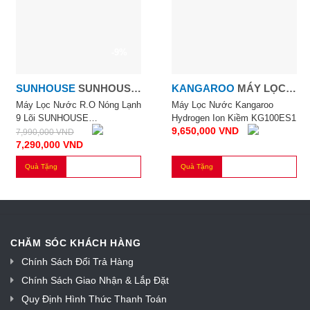
-9%
SUNHOUSE
SUNHOUSE
KANGAROO
MÁY LỌC
15L/H
NƯỚC KANGAROO
Máy Lọc Nước R.O Nóng Lạnh
Máy Lọc Nước Kangaroo
9 Lõi SUNHOUSE
Hydrogen Ion Kiềm KG100ES1
HYDROGEN ION KIỀM
9,650,000
VND
SHA76211CK
7,990,000
VND
7,290,000
VND
Quà Tặng
Quà Tặng
CHĂM SÓC KHÁCH HÀNG
Chính Sách Đổi Trả Hàng
Chính Sách Giao Nhận & Lắp Đặt
Quy Định Hình Thức Thanh Toán