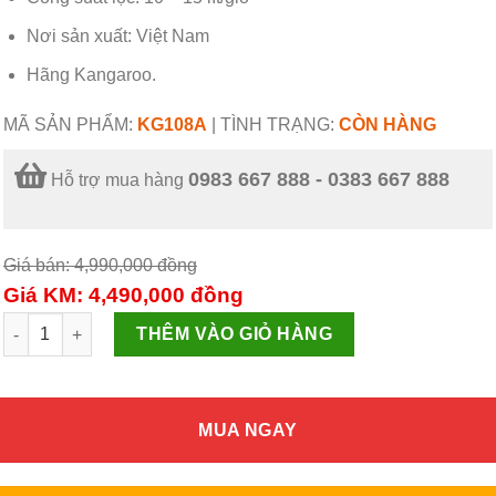
Nơi sản xuất:
Việt Nam
Hãng
Kangaroo.
MÃ SẢN PHẨM:
KG108A
|
TÌNH TRẠNG:
CÒN HÀNG
0983 667 888 - 0383 667 888
Hỗ trợ mua hàng
Giá bán: 4,990,000
đồng
Giá KM: 4,490,000
đồng
Máy lọc nước RO Kangaroo VTU KG108A 8 lõi số lượng
THÊM VÀO GIỎ HÀNG
MUA NGAY