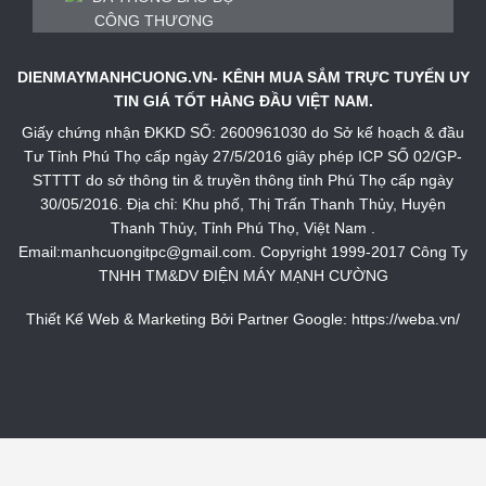
DIENMAYMANHCUONG.VN- KÊNH MUA SẮM TRỰC TUYẾN UY
TIN GIÁ TỐT HÀNG ĐẦU VIỆT NAM.
Giấy chứng nhận ĐKKD SỐ: 2600961030 do Sở kế hoạch & đầu
Tư Tỉnh Phú Thọ cấp ngày 27/5/2016 giây phép ICP SỐ 02/GP-
STTTT do sở thông tin & truyền thông tỉnh Phú Thọ cấp ngày
30/05/2016. Địa chỉ: Khu phố, Thị Trấn Thanh Thủy, Huyện
Thanh Thủy, Tỉnh Phú Thọ, Việt Nam .
Email:manhcuongitpc@gmail.com. Copyright 1999-2017 Công Ty
TNHH TM&DV ĐIỆN MÁY MẠNH CƯỜNG
Thiết Kế Web & Marketing Bởi Partner Google:
https://weba.vn/