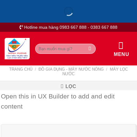
Skip
to
content
Hotline mua hàng 0983 667 888 - 0383 667 888
Tìm
kiếm:
MENU
TRANG CHỦ
/
ĐỒ GIA DỤNG - MÁY NƯỚC NÓNG
/
MÁY LỌC
NƯỚC
LỌC
Open this in UX Builder to add and edit
content