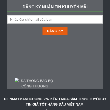
ĐĂNG KÝ NHẬN TIN KHUYẾN MÃI
DIENMAYMANHCUONG.VN- KÊNH MUA SẮM TRỰC TUYẾN UY
TIN GIÁ TỐT HÀNG ĐẦU VIỆT NAM.