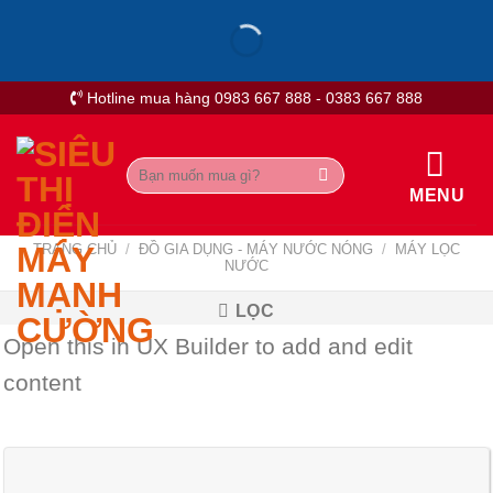
Skip
to
content
Hotline mua hàng 0983 667 888 - 0383 667 888
Tìm
kiếm:
MENU
TRANG CHỦ
/
ĐỒ GIA DỤNG - MÁY NƯỚC NÓNG
/
MÁY LỌC
NƯỚC
LỌC
Open this in UX Builder to add and edit
content