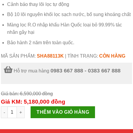
Cảnh báo thay lõi lọc tự động
Bộ 10 lõi nguyên khối lọc sạch nước, bổ sung khoáng chất
Màng lọc R.O nhập khẩu Hàn Quốc loại bỏ 99.99% tác
nhân gây hại
Bảo hành 2 năm trên toàn quốc.
MÃ SẢN PHẨM:
SHA88113K
|
TÌNH TRẠNG:
CÒN HÀNG
0983 667 888 - 0383 667 888
Hỗ trợ mua hàng
Giá bán: 6,590,000
đồng
Giá KM: 5,180,000
đồng
Máy lọc nước R.O 10 lõi SUNHOUSE SHA88113K số lượng
THÊM VÀO GIỎ HÀNG