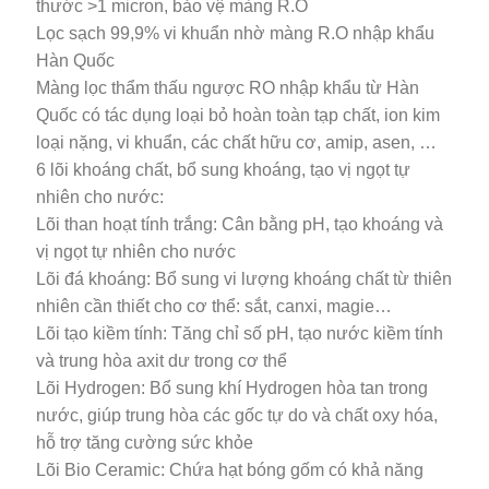
thước >1 micron, bảo vệ màng R.O
Lọc sạch 99,9% vi khuẩn nhờ màng R.O nhập khẩu
Hàn Quốc
Màng lọc thẩm thấu ngược RO nhập khẩu từ Hàn
Quốc có tác dụng loại bỏ hoàn toàn tạp chất, ion kim
loại nặng, vi khuẩn, các chất hữu cơ, amip, asen, …
6 lõi khoáng chất, bổ sung khoáng, tạo vị ngọt tự
nhiên cho nước:
Lõi than hoạt tính trắng: Cân bằng pH, tạo khoáng và
vị ngọt tự nhiên cho nước
Lõi đá khoáng: Bổ sung vi lượng khoáng chất từ thiên
nhiên cần thiết cho cơ thể: sắt, canxi, magie…
Lõi tạo kiềm tính: Tăng chỉ số pH, tạo nước kiềm tính
và trung hòa axit dư trong cơ thể
Lõi Hydrogen: Bổ sung khí Hydrogen hòa tan trong
nước, giúp trung hòa các gốc tự do và chất oxy hóa,
hỗ trợ tăng cường sức khỏe
Lõi Bio Ceramic: Chứa hạt bóng gốm có khả năng