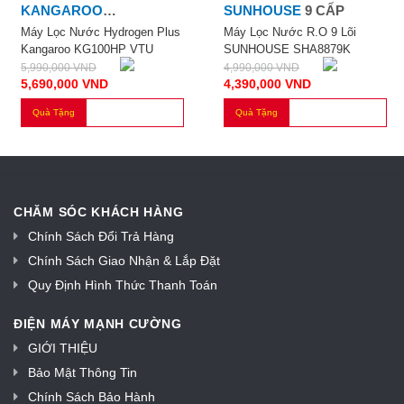
KANGAROO
SUNHOUSE
9 CẤP
KANGAROO KG100HP
Máy Lọc Nước Hydrogen Plus
Máy Lọc Nước R.O 9 Lõi
Kangaroo KG100HP VTU
SUNHOUSE SHA8879K
5,990,000
VND
4,990,000
VND
5,690,000
VND
4,390,000
VND
Quà Tặng
Quà Tặng
CHĂM SÓC KHÁCH HÀNG
Chính Sách Đổi Trả Hàng
Chính Sách Giao Nhận & Lắp Đặt
Quy Định Hình Thức Thanh Toán
ĐIỆN MÁY MẠNH CƯỜNG
GIỚI THIỆU
Bảo Mật Thông Tin
Chính Sách Bảo Hành