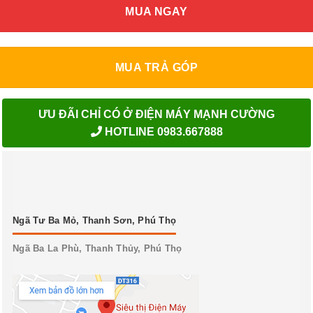
MUA NGAY
MUA TRẢ GÓP
ƯU ĐÃI CHỈ CÓ Ở ĐIỆN MÁY MẠNH CƯỜNG
HOTLINE 0983.667888
Ngã Tư Ba Mỏ, Thanh Sơn, Phú Thọ
Ngã Ba La Phù, Thanh Thủy, Phú Thọ