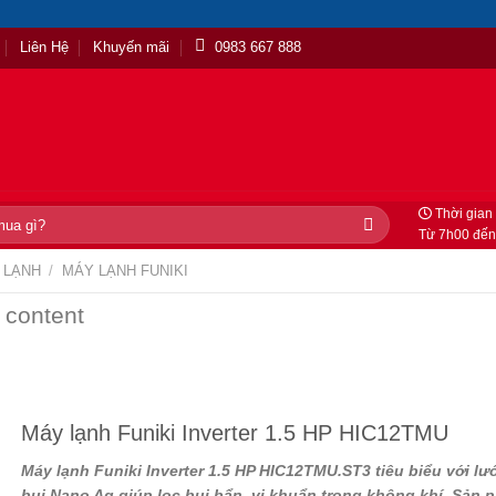
Liên Hệ
Khuyến mãi
0983 667 888
Thời gian 
Từ 7h00 đến
 LẠNH
/
MÁY LẠNH FUNIKI
 content
Máy lạnh Funiki Inverter 1.5 HP HIC12TMU
Máy lạnh Funiki Inverter 1.5 HP HIC12TMU.ST3
​ tiêu biểu với lư
bụi Nano Ag giúp lọc bụi bẩn, vi khuẩn trong không khí. Sản 