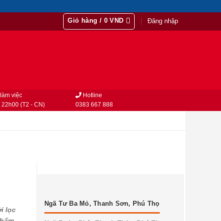
Giỏ hàng /
0
VND
Đăng nhập
làm việc
Hotline
 22h00 (T2 - CN)
0383 667 888
Ngã Tư Ba Mỏ, Thanh Sơn, Phú Thọ
ới lọc
phẩm