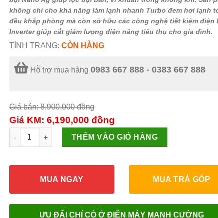
không chỉ cho khả năng làm lạnh nhanh Turbo đem hơi lạnh t
đều khắp phòng mà còn sở hữu các công nghệ tiết kiệm điện 
Inverter giúp cắt giảm lượng điện năng tiêu thụ cho gia đình.
TÌNH TRẠNG:
CÒN HÀNG
0983 667 888 - 0383 667 888
Hỗ trợ mua hàng
Giá bán: 8,900,000
đồng
Giá KM: 6,190,000
đồng
Máy lạnh Funiki Inverter 1.5 HP HIC12TMU số lượng
THÊM VÀO GIỎ HÀNG
MUA NGAY
MUA TRẢ GÓP
ƯU ĐÃI CHỈ CÓ Ở ĐIỆN MÁY MẠNH CƯỜNG