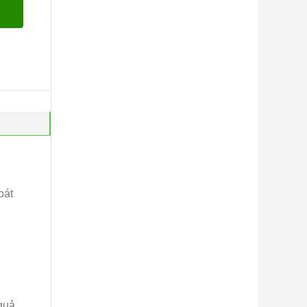
oát
quả