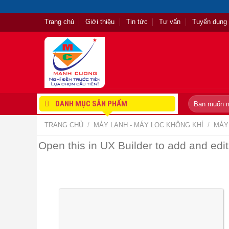
Skip
to
Trang chủ
Giới thiệu
Tin tức
Tư vấn
Tuyển dụng
content
Tìm
DANH MỤC SẢN PHẨM
kiếm:
TRANG CHỦ
/
MÁY LẠNH - MÁY LỌC KHÔNG KHÍ
/
MÁY
Open this in UX Builder to add and edit