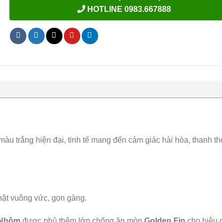
HOTLINE 0983.667888
àu trắng hiện đại, tinh tế mang đến cảm giác hài hòa, thanh th
hật vuông vức, gọn gàng.
 Nhôm
được phủ thêm lớp chống ăn mòn
Golden Fin
cho hiệu 