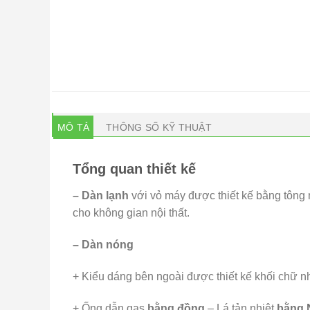
MÔ TẢ
THÔNG SỐ KỸ THUẬT
Tổng quan thiết kế
– Dàn lạnh
với
vỏ máy được thiết kế bằng tông m
cho không gian nội thất.
– Dàn nóng
+ Kiểu dáng bên ngoài được thiết kế khối chữ n
+ Ống dẫn gas
bằng đồng
– Lá tản nhiệt
bằng